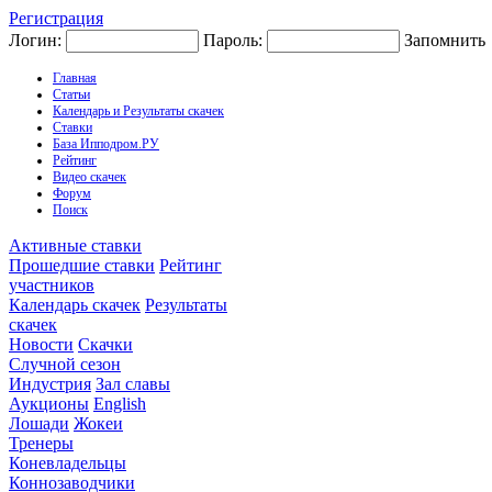
Регистрация
Логин:
Пароль:
Запомнить
Главная
Статьи
Календарь и Результаты скачек
Ставки
База Ипподром.РУ
Рейтинг
Видео скачек
Форум
Поиск
Активные ставки
Прошедшие ставки
Рейтинг
участников
Календарь скачек
Результаты
скачек
Новости
Скачки
Случной сезон
Индустрия
Зал славы
Аукционы
English
Лошади
Жокеи
Тренеры
Коневладельцы
Коннозаводчики