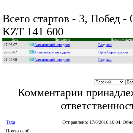
Всего стартов - 3, Побед -
KZT 141 600
Дата
Ипподром
Название скачк
17-06-07
Алматинский ипподром
Гандикап
27-05-07
Aлматинcкий иппoдрoм
Приз Спринтерский
21-05-06
Алматинский ипподpом
Гандикап
Комментарии принадлеж
ответственност
Taxa
Отправлено:
17/6/2016 10:04
Обно
Почти свой