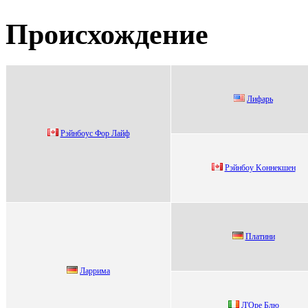
Происхождение
Лифарь
Pэйнбoуc Фop Лaйф
Pэйнбоу Kоннекшен
Плaтини
Ларрима
Л'Oрe Блю