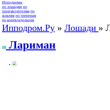
Ипподромы
по лошадям
по
производителям
по
жокеям
по тренерам
по коневладельцам
Ипподром.Ру
»
Лошади
» 
Лapимaн