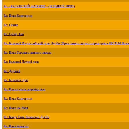
Re: «КАЗАНСКИЙ ФАВОРИТ» (БОЛЬШОЙ ПРИЗ)
Re: Приз Критериум
Re: Гизана
Re: Супер Тип
Re: Большой Всероссийский приз Дерби (Приз памяти первого президента КБР В.М.Коко
Re: Приз Терского конного завода
Re: Большой Летний приз
Re: Дерзкий
Re: Большой приз
Re: Приз в честь жеребца Арт
Re: Приз Критериум
Re: Приз им.Абая
Re: Kinga Farm Казахстан Дерби
Re: Приз Фаворит