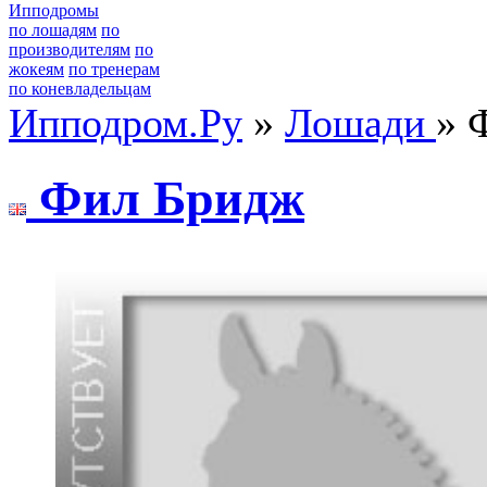
Ипподромы
по лошадям
по
производителям
по
жокеям
по тренерам
по коневладельцам
Ипподром.Ру
»
Лошади
» 
Фил Бpидж