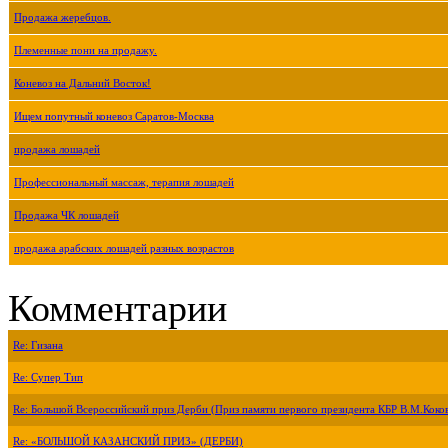
Продажа жеребцов.
Племенные пони на продажу.
Коневоз на Дальний Восток!
Ищем попутный коневоз Саратов-Москва
продажа лошадей
Профессиональный массаж, терапия лошадей
Продажа ЧК лошадей
продажа арабских лошадей разных возрастов
Комментарии
Re: Гизана
Re: Супер Тип
Re: Большой Всероссийский приз Дерби (Приз памяти первого президента КБР В.М.Коко
Re: «БОЛЬШОЙ КАЗАНСКИЙ ПРИЗ» (ДЕРБИ)