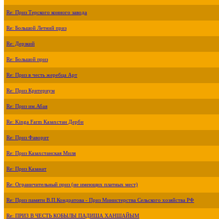
Re: Приз Терского конного завода
Re: Большой Летний приз
Re: Дерзкий
Re: Большой приз
Re: Приз в честь жеребца Арт
Re: Приз Критериум
Re: Приз им.Абая
Re: Kinga Farm Казахстан Дерби
Re: Приз Фаворит
Re: Приз Казахстанская Миля
Re: Приз Казанат
Re: Ограничительный приз (не имеющих платных мест)
Re: Приз памяти В.П.Кондратова - Приз Министерства Сельского хозяйства РФ
Re: ПРИЗ В ЧЕСТЬ КОБЫЛЫ ПАДИША ХАНШАЙЫМ