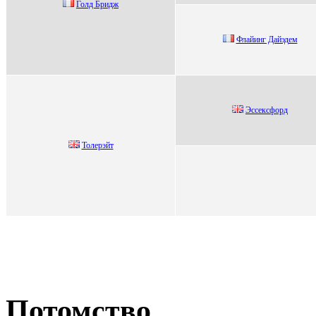
Голд Бpидж
Флaйинг Дaйэдeм
Эccекcфоpд
Толеpэйт
Потомство