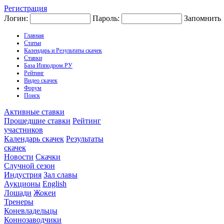
Регистрация
Логин:
Пароль:
Запомнить
Главная
Статьи
Календарь и Результаты скачек
Ставки
База Ипподром.РУ
Рейтинг
Видео скачек
Форум
Поиск
Активные ставки
Прошедшие ставки
Рейтинг
участников
Календарь скачек
Результаты
скачек
Новости
Скачки
Случной сезон
Индустрия
Зал славы
Аукционы
English
Лошади
Жокеи
Тренеры
Коневладельцы
Коннозаводчики