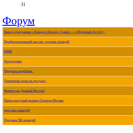
31
Форум
Выход программы «Лошади в боксах» (ранее — «Обратный отсчёт»)
Профессиональный массаж, терапия лошадей
ЦМИ
Полуторник
Продажа жеребцов.
Племенные пони на продажу.
Коневоз на Дальний Восток!
Ищем попутный коневоз Саратов-Москва
продажа лошадей
Продажа ЧК лошадей