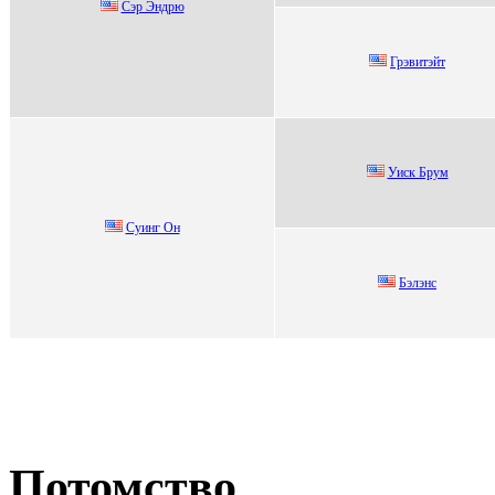
Cэр Эндрю
Грэвитэйт
Уиcк Брум
Cуинг Oн
Бэлэнс
Потомство