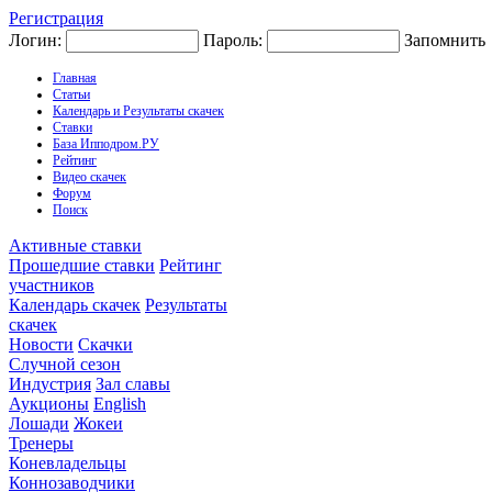
Регистрация
Логин:
Пароль:
Запомнить
Главная
Статьи
Календарь и Результаты скачек
Ставки
База Ипподром.РУ
Рейтинг
Видео скачек
Форум
Поиск
Активные ставки
Прошедшие ставки
Рейтинг
участников
Календарь скачек
Результаты
скачек
Новости
Скачки
Случной сезон
Индустрия
Зал славы
Аукционы
English
Лошади
Жокеи
Тренеры
Коневладельцы
Коннозаводчики