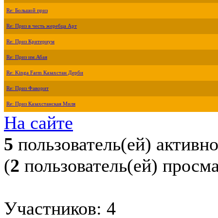
Re: Большой приз
Re: Приз в честь жеребца Арт
Re: Приз Критериум
Re: Приз им.Абая
Re: Kinga Farm Казахстан Дерби
Re: Приз Фаворит
Re: Приз Казахстанская Миля
На сайте
5
пользователь(ей) активн
(
2
пользователь(ей) просм
Участников: 4