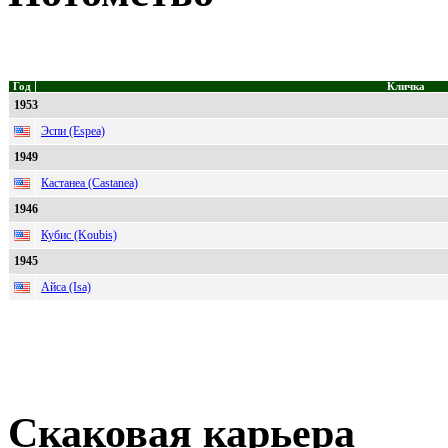
Год
Кличка
1953
Эспи (Espea)
1949
Кастанеа (Castanea)
1946
Кубис (Koubis)
1945
Айса (Isa)
Скаковая карьера