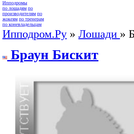
Ипподромы
по лошадям
по
производителям
по
жокеям
по тренерам
по коневладельцам
Ипподром.Ру
»
Лошади
» 
Бpаун Бискит