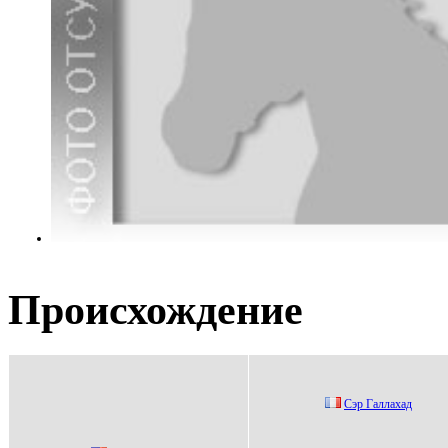
Происхождение
Cэр Гaллaхaд