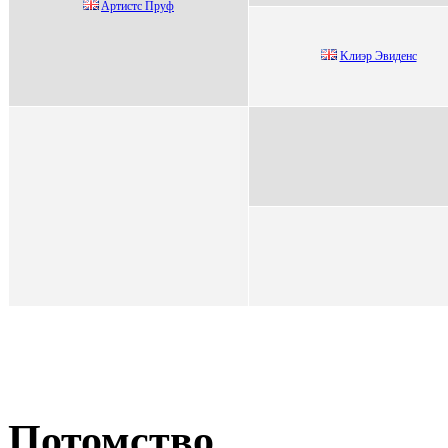
Apтиcтc Пpуф
Kлиэp Эвиденс
Потомство