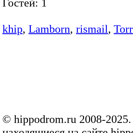
Гостей: 1
khip
,
Lamborn
,
rismail
,
Tor
© hippodrom.ru 2008-2025.
находящиеся на сайте hipp