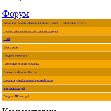
Форум
Выход программы «Лошади в боксах» (ранее — «Обратный отсчёт»)
Профессиональный массаж, терапия лошадей
ЦМИ
Полуторник
Продажа жеребцов.
Племенные пони на продажу.
Коневоз на Дальний Восток!
Ищем попутный коневоз Саратов-Москва
продажа лошадей
Продажа ЧК лошадей