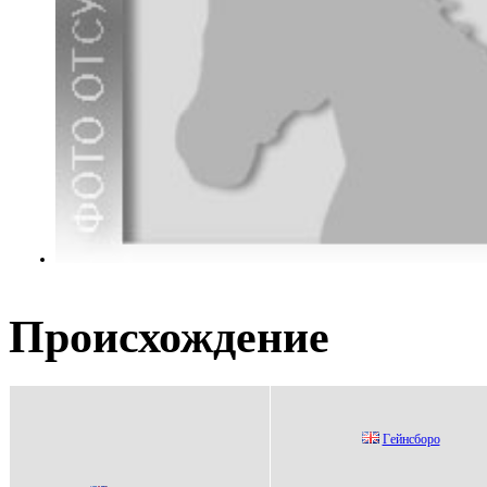
Происхождение
Гeйнcбopo