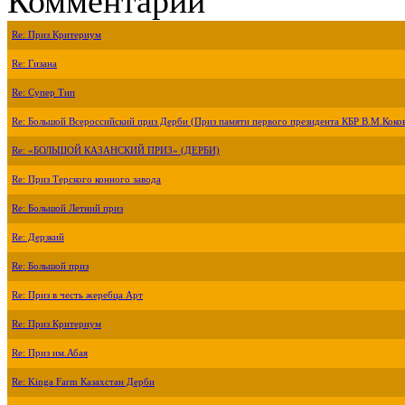
Комментарии
Re: Приз Критериум
Re: Гизана
Re: Супер Тип
Re: Большой Всероссийский приз Дерби (Приз памяти первого президента КБР В.М.Коко
Re: «БОЛЬШОЙ КАЗАНСКИЙ ПРИЗ» (ДЕРБИ)
Re: Приз Терского конного завода
Re: Большой Летний приз
Re: Дерзкий
Re: Большой приз
Re: Приз в честь жеребца Арт
Re: Приз Критериум
Re: Приз им.Абая
Re: Kinga Farm Казахстан Дерби