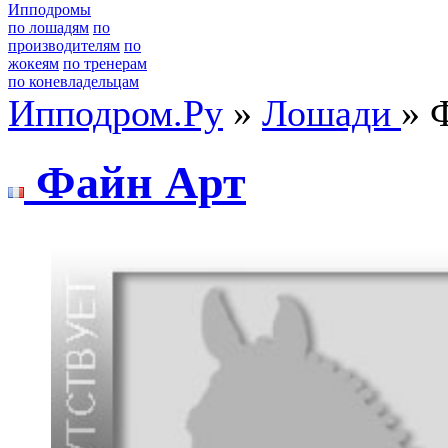
Ипподромы
по лошадям
по
производителям
по
жокеям
по тренерам
по коневладельцам
Ипподром.Ру
»
Лошади
» 
Фaйн Арт