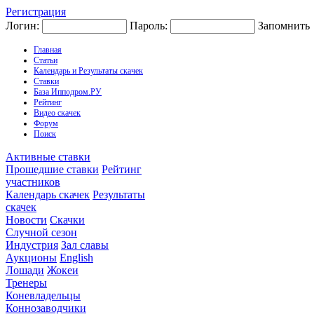
Регистрация
Логин:
Пароль:
Запомнить
Главная
Статьи
Календарь и Результаты скачек
Ставки
База Ипподром.РУ
Рейтинг
Видео скачек
Форум
Поиск
Активные ставки
Прошедшие ставки
Рейтинг
участников
Календарь скачек
Результаты
скачек
Новости
Скачки
Случной сезон
Индустрия
Зал славы
Аукционы
English
Лошади
Жокеи
Тренеры
Коневладельцы
Коннозаводчики