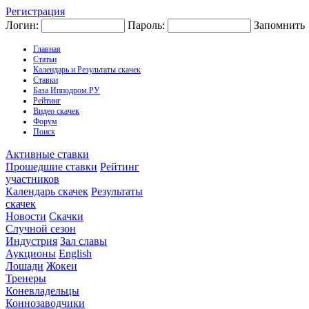
Регистрация
Логин:
Пароль:
Запомнить
Главная
Статьи
Календарь и Результаты скачек
Ставки
База Ипподром.РУ
Рейтинг
Видео скачек
Форум
Поиск
Активные ставки
Прошедшие ставки
Рейтинг
участников
Календарь скачек
Результаты
скачек
Новости
Скачки
Случной сезон
Индустрия
Зал славы
Аукционы
English
Лошади
Жокеи
Тренеры
Коневладельцы
Коннозаводчики