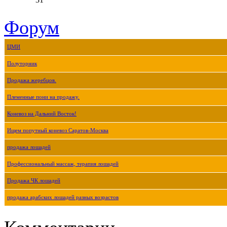
Форум
ЦМИ
Полуторник
Продажа жеребцов.
Племенные пони на продажу.
Коневоз на Дальний Восток!
Ищем попутный коневоз Саратов-Москва
продажа лошадей
Профессиональный массаж, терапия лошадей
Продажа ЧК лошадей
продажа арабских лошадей разных возрастов