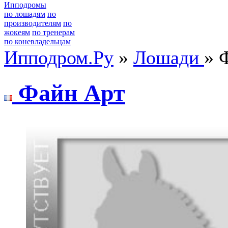
Ипподромы
по лошадям
по
производителям
по
жокеям
по тренерам
по коневладельцам
Ипподром.Ру
»
Лошади
» 
Файн Aрт