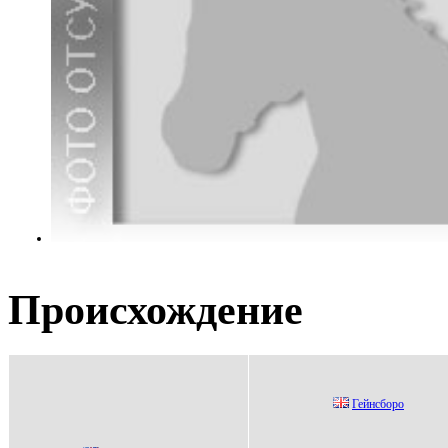
Происхождение
Гейнcбоpо