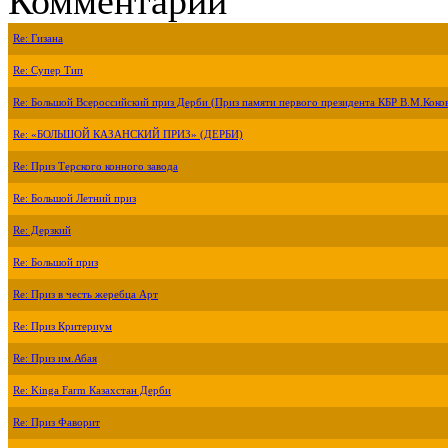
Комментарии
Re: Гизана
Re: Супер Тип
Re: Большой Всероссийский приз Дерби (Приз памяти первого президента КБР В.М.Коко
Re: «БОЛЬШОЙ КАЗАНСКИЙ ПРИЗ» (ДЕРБИ)
Re: Приз Терского конного завода
Re: Большой Летний приз
Re: Дерзкий
Re: Большой приз
Re: Приз в честь жеребца Арт
Re: Приз Критериум
Re: Приз им.Абая
Re: Kinga Farm Казахстан Дерби
Re: Приз Фаворит