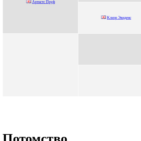
Артиcтc Пруф
Kлиэр Эвидeнс
Потомство