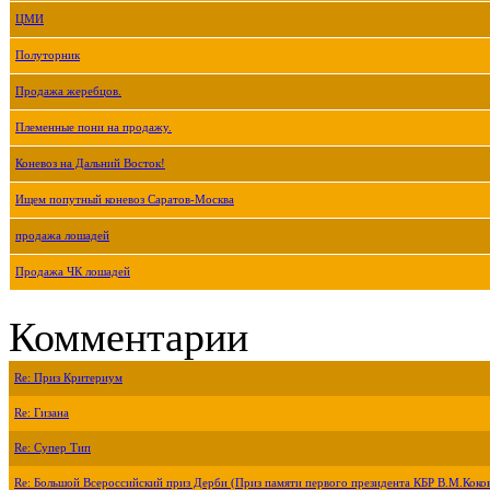
ЦМИ
Полуторник
Продажа жеребцов.
Племенные пони на продажу.
Коневоз на Дальний Восток!
Ищем попутный коневоз Саратов-Москва
продажа лошадей
Продажа ЧК лошадей
Комментарии
Re: Приз Критериум
Re: Гизана
Re: Супер Тип
Re: Большой Всероссийский приз Дерби (Приз памяти первого президента КБР В.М.Коко