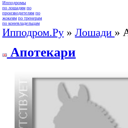
Ипподромы
по лошадям
по
производителям
по
жокеям
по тренерам
по коневладельцам
Ипподром.Ру
»
Лошади
» 
Апoтeкaри