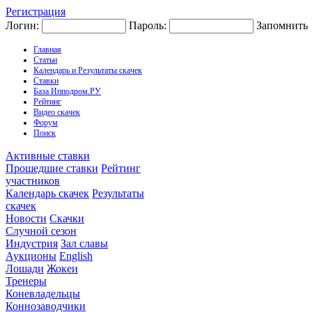
Регистрация
Логин:
Пароль:
Запомнить
Главная
Статьи
Календарь и Результаты скачек
Ставки
База Ипподром.РУ
Рейтинг
Видео скачек
Форум
Поиск
Активные ставки
Прошедшие ставки
Рейтинг
участников
Календарь скачек
Результаты
скачек
Новости
Скачки
Случной сезон
Индустрия
Зал славы
Аукционы
English
Лошади
Жокеи
Тренеры
Коневладельцы
Коннозаводчики