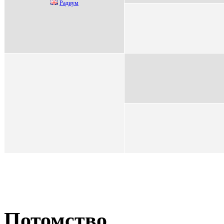
Paдиум
Потомство