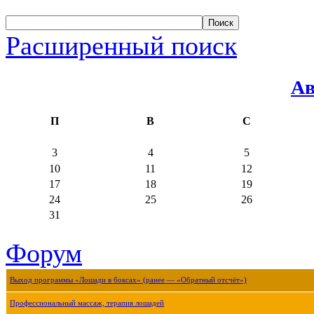
Расширенный поиск
Ав
П
В
С
3
4
5
10
11
12
17
18
19
24
25
26
31
Форум
Выход программы «Лошади в боксах» (ранее — «Обратный отсчёт»)
Профессиональный массаж, терапия лошадей