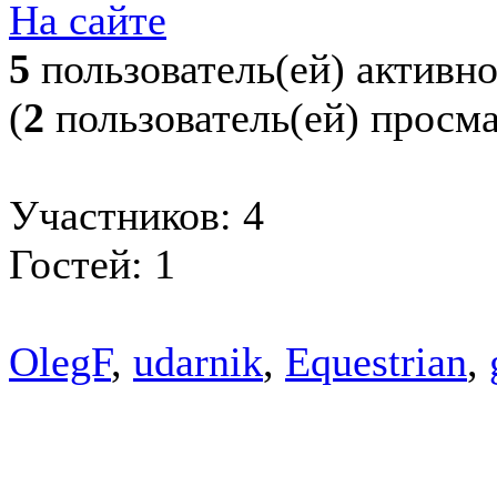
На сайте
5
пользователь(ей) активн
(
2
пользователь(ей) просм
Участников: 4
Гостей: 1
OlegF
,
udarnik
,
Equestrian
,