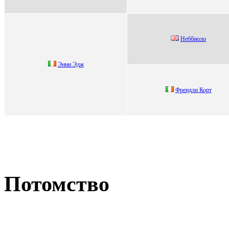
Неббиоло
Энни Эдж
Фpендли Коpт
Потомство