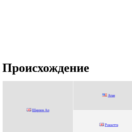
Происхождение
Атан
Шаpпен Ап
Роккетта