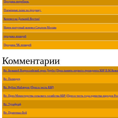
Продажа жеребцов.
Племенные пони на продажу.
Коневоз на Дальний Восток!
Ищем попутный коневоз Саратов-Москва
продажа лошадей
Продажа ЧК лошадей
Комментарии
Re: Большой Всероссийский приз Дерби (Приз памяти первого президента КБР В.М.Коко
Re: Паландер
Re: Кубок Майлеров (Приз в честь КБР)
Re: Приз Министерства сельского хозяйства КБР (Приз в честь года единства народов Ро
Re: Турафриф
Re: Практикал Бой