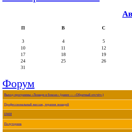
Ав
П
В
С
3
4
5
10
11
12
17
18
19
24
25
26
31
Форум
Выход программы «Лошади в боксах» (ранее — «Обратный отсчёт»)
Профессиональный массаж, терапия лошадей
ЦМИ
Полуторник