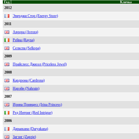
Год
Кличка
2012
Энерджи Стор (Energy Store)
2011
Аврора (Avrora)
Рейна (Rayna)
Селкспа (Selkspa)
2009
Прайслесс Джюэл (Priceless Jewel)
2008
Кардрона (Cardrona)
Нарэйн (Nahrain)
2007
Ирина Принцесс (Irina Princess)
Ред Интриг (Red Intrigue)
2006
Дарьякана (Daryakana)
Загзиг (Zagzig)