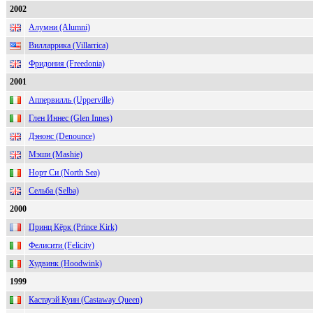
2002
Алумни (Alumni)
Вилларрика (Villarrica)
Фридония (Freedonia)
2001
Аппервилль (Upperville)
Глен Иннес (Glen Innes)
Дэнонс (Denounce)
Мэши (Mashie)
Норт Си (North Sea)
Сельба (Selba)
2000
Принц Кёрк (Prince Kirk)
Фелисити (Felicity)
Худвинк (Hoodwink)
1999
Кастауэй Куин (Castaway Queen)