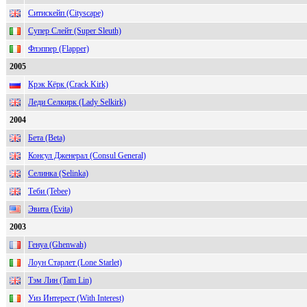
Ситискейп (Cityscape)
Супер Слейт (Super Sleuth)
Флэппер (Flapper)
2005
Крэк Кёрк (Crack Kirk)
Леди Селкирк (Lady Selkirk)
2004
Бета (Beta)
Консул Дженерал (Consul General)
Селинка (Selinka)
Теби (Tebee)
Эвита (Evita)
2003
Генуа (Ghenwah)
Лоун Старлет (Lone Starlet)
Тэм Лин (Tam Lin)
Уиз Интерест (With Interest)