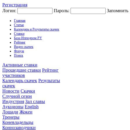
Регистрация
Логин:
Пароль:
Запомнить
Главная
Статьи
Календарь и Результаты скачек
Ставки
База Ипподром.РУ
Рейтинг
Видео скачек
Форум
Поиск
Активные ставки
Прошедшие ставки
Рейтинг
участников
Календарь скачек
Результаты
скачек
Новости
Скачки
Случной сезон
Индустрия
Зал славы
Аукционы
English
Лошади
Жокеи
Тренеры
Коневладельцы
Коннозаводчики