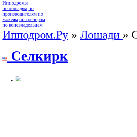
Ипподромы
по лошадям
по
производителям
по
жокеям
по тренерам
по коневладельцам
Ипподром.Ру
»
Лошади
» 
Cелкирк