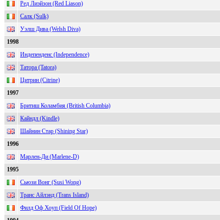
Ред Лиэйзон (Red Liason)
Салк (Sulk)
Уэлш Дива (Welsh Diva)
1998
Индепенденс (Independence)
Татора (Tatora)
Цитрин (Citrine)
1997
Бритиш Коламбия (British Columbia)
Кайндл (Kindle)
Шайнин Стар (Shining Star)
1996
Марлен-Ди (Marlene-D)
1995
Сьюзи Вонг (Susi Wong)
Транс Айлэнд (Trans Island)
Филд Оф Хоуп (Field Of Hope)