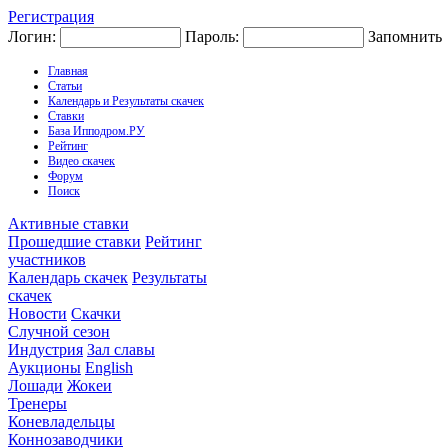
Регистрация
Логин:
Пароль:
Запомнить
Главная
Статьи
Календарь и Результаты скачек
Ставки
База Ипподром.РУ
Рейтинг
Видео скачек
Форум
Поиск
Активные ставки
Прошедшие ставки
Рейтинг
участников
Календарь скачек
Результаты
скачек
Новости
Скачки
Случной сезон
Индустрия
Зал славы
Аукционы
English
Лошади
Жокеи
Тренеры
Коневладельцы
Коннозаводчики