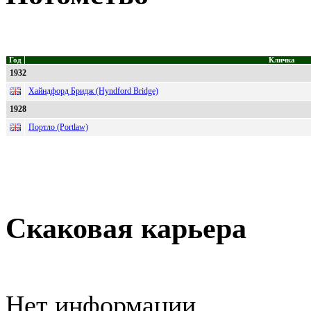
Год
Кличка
1932
Хайндфорд Бридж (Hyndford Bridge)
1928
Портло (Portlaw)
Скаковая карьера
Нет информации