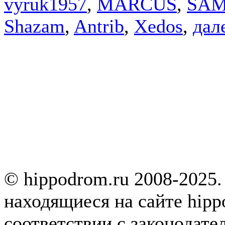
vyruk1957
,
MARCUS
,
SA
Shazam
,
Antrib
,
Xedos
,
дале
© hippodrom.ru 2008-2025.
находящиеся на сайте hipp
соответствии с законодате