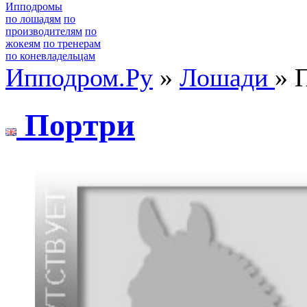
Ипподромы
по лошадям
по
производителям
по
жокеям
по тренерам
по коневладельцам
Ипподром.Ру
»
Лошади
» 
Пopтpи