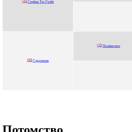
Стeфaн Tзe Гpэйт
Пoлимeлюc
Сэддлмaрк
Потомство