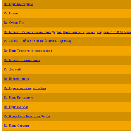
Re: Приз Критериум
Re: Гизана
Re: Супер Тип
Re: Большой Всероссийский приз Дерби (Приз памяти первого президента КБР В.М.Коко
Re: «БОЛЬШОЙ КАЗАНСКИЙ ПРИЗ» (ДЕРБИ)
Re: Приз Терского конного завода
Re: Большой Летний приз
Re: Дерзкий
Re: Большой приз
Re: Приз в честь жеребца Арт
Re: Приз Критериум
Re: Приз им.Абая
Re: Kinga Farm Казахстан Дерби
Re: Приз Фаворит