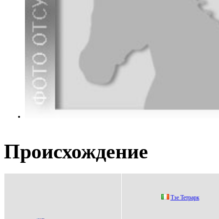
Происхождение
Tзe Teтpapк