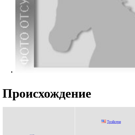
Происхождение
Тpэйcеpи