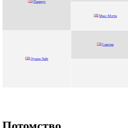
Папиpуc
Мисс Мэтти
Санcтаp
Оушeн Лaйт
Потомство