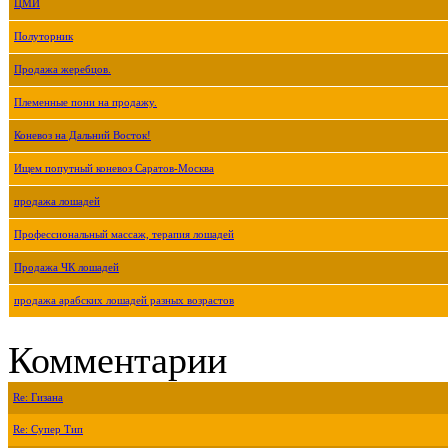
ЦМИ
Полуторник
Продажа жеребцов.
Племенные пони на продажу.
Коневоз на Дальний Восток!
Ищем попутный коневоз Саратов-Москва
продажа лошадей
Профессиональный массаж, терапия лошадей
Продажа ЧК лошадей
продажа арабских лошадей разных возрастов
Комментарии
Re: Гизана
Re: Супер Тип