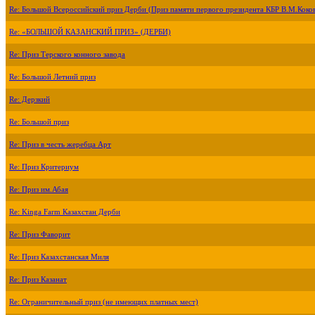
Re: Большой Всероссийский приз Дерби (Приз памяти первого президента КБР В.М.Коко
Re: «БОЛЬШОЙ КАЗАНСКИЙ ПРИЗ» (ДЕРБИ)
Re: Приз Терского конного завода
Re: Большой Летний приз
Re: Дерзкий
Re: Большой приз
Re: Приз в честь жеребца Арт
Re: Приз Критериум
Re: Приз им.Абая
Re: Kinga Farm Казахстан Дерби
Re: Приз Фаворит
Re: Приз Казахстанская Миля
Re: Приз Казанат
Re: Ограничительный приз (не имеющих платных мест)