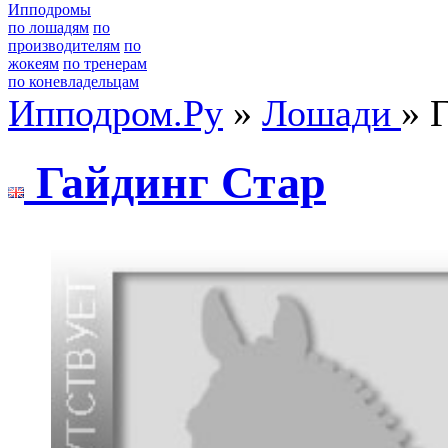
Ипподромы
по лошадям
по
производителям
по
жокеям
по тренерам
по коневладельцам
Ипподром.Ру
»
Лошади
» 
Гайдинг Стар