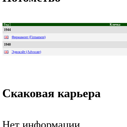
Год
Кличка
1944
Фирмамент (Firmament)
1940
Эдвокэйт (Advocate)
Скаковая карьера
Нет информации