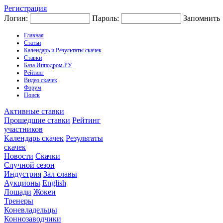
Регистрация
Логин:
Пароль:
Запомнить
Главная
Статьи
Календарь и Результаты скачек
Ставки
База Ипподром.РУ
Рейтинг
Видео скачек
Форум
Поиск
Активные ставки
Прошедшие ставки
Рейтинг
участников
Календарь скачек
Результаты
скачек
Новости
Скачки
Случной сезон
Индустрия
Зал славы
Аукционы
English
Лошади
Жокеи
Тренеры
Коневладельцы
Коннозаводчики