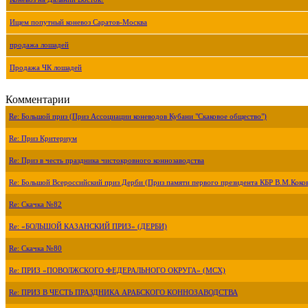
Ищем попутный коневоз Саратов-Москва
продажа лошадей
Продажа ЧК лошадей
Комментарии
Re: Большой приз (Приз Ассоциации коневодов Кубани "Скаковое общество")
Re: Приз Критериум
Re: Приз в честь праздника чистокровного коннозаводства
Re: Большой Всероссийский приз Дерби (Приз памяти первого президента КБР В.М.Коко
Re: Скачка №82
Re: «БОЛЬШОЙ КАЗАНСКИЙ ПРИЗ» (ДЕРБИ)
Re: Скачка №80
Re: ПРИЗ «ПОВОЛЖСКОГО ФЕДЕРАЛЬНОГО ОКРУГА» (МСХ)
Re: ПРИЗ В ЧЕСТЬ ПРАЗДНИКА АРАБСКОГО КОННОЗАВОДСТВА