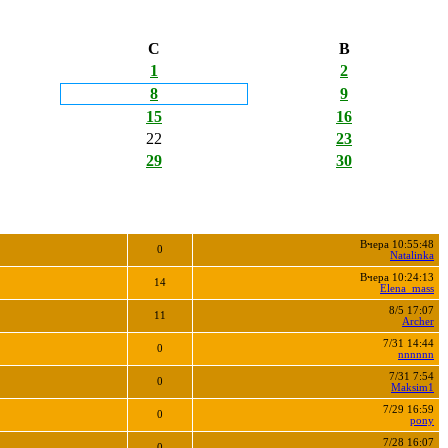
С
В
1
2
8
9
15
16
22
23
29
30
Вчера 10:55:48
0
Natalinka
Вчера 10:24:13
14
Elena_mass
8/5 17:07
11
Archer
7/31 14:44
0
nnnnnn
7/31 7:54
0
Maksim1
7/29 16:59
0
pony
7/28 16:07
0