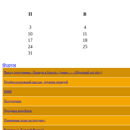
П
В
3
4
10
11
17
18
24
25
31
Форум
Выход программы «Лошади в боксах» (ранее — «Обратный отсчёт»)
Профессиональный массаж, терапия лошадей
ЦМИ
Полуторник
Продажа жеребцов.
Племенные пони на продажу.
Коневоз на Дальний Восток!