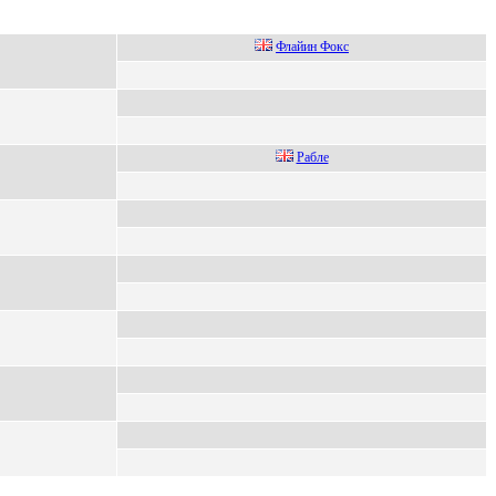
Флайин Фокc
Рабле