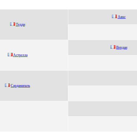
Аякс
Тeдди
Bердaн
Acтрeлла
Саpданапаль