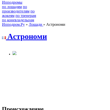
Ипподромы
по лошадям
по
производителям
по
жокеям
по тренерам
по коневладельцам
Ипподром.Ру
»
Лошади
» Астрономи
Acтрoнoми
Происхождение