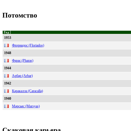
Потомство
Год
1953
Флориадос (Floriados)
1948
Фарас (Pharas)
1944
Арбар (Arbar)
1942
Каракалла (Caracalla)
1940
Марсьяс (Marsyas)
Скаковая карьера