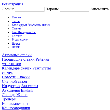
Регистрация
Логин:
Пароль:
Запомнить
Главная
Статьи
Календарь и Результаты скачек
Ставки
База Ипподром.РУ
Рейтинг
Видео скачек
Форум
Поиск
Активные ставки
Прошедшие ставки
Рейтинг
участников
Календарь скачек
Результаты
скачек
Новости
Скачки
Случной сезон
Индустрия
Зал славы
Аукционы
English
Лошади
Жокеи
Тренеры
Коневладельцы
Коннозаводчики