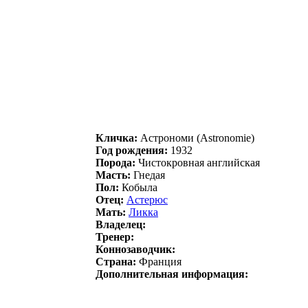
Кличка:
Acтрoнoми (Astronomie)
Год рождения:
1932
Порода:
Чистокровная английская
Масть:
Гнедая
Пол:
Кобыла
Отец:
Астeрюс
Мать:
Ликкa
Владелец:
Тренер:
Коннозаводчик:
Страна:
Франция
Дополнительная информация: