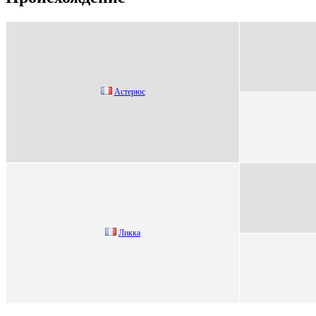
Астeрюс
Ликкa