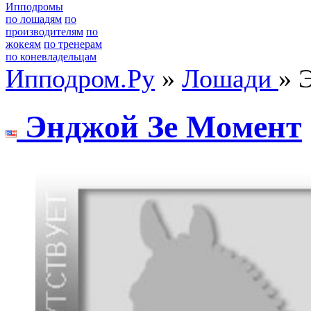
Ипподромы
по лошадям
по
производителям
по
жокеям
по тренерам
по коневладельцам
Ипподром.Ру
»
Лошади
» 
Энджoй Зe Moмeнт