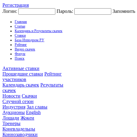
Регистрация
Логин:
Пароль:
Запомнить
Главная
Статьи
Календарь и Результаты скачек
Ставки
База Ипподром.РУ
Рейтинг
Видео скачек
Форум
Поиск
Активные ставки
Прошедшие ставки
Рейтинг
участников
Календарь скачек
Результаты
скачек
Новости
Скачки
Случной сезон
Индустрия
Зал славы
Аукционы
English
Лошади
Жокеи
Тренеры
Коневладельцы
Коннозаводчики