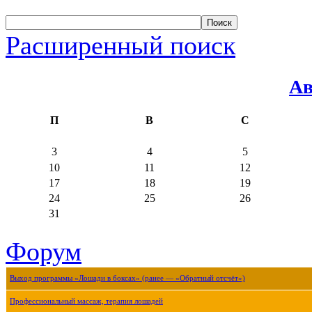
Расширенный поиск
Ав
П
В
С
3
4
5
10
11
12
17
18
19
24
25
26
31
Форум
Выход программы «Лошади в боксах» (ранее — «Обратный отсчёт»)
Профессиональный массаж, терапия лошадей