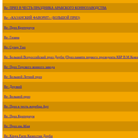
Re: ПРИЗ В ЧЕСТЬ ПРАЗДНИКА АРАБСКОГО КОННОЗАВОДСТВА
Re: «КАЗАНСКИЙ ФАВОРИТ» (БОЛЬШОЙ ПРИЗ)
Re: Приз Критериум
Re: Гизана
Re: Супер Тип
Re: Большой Всероссийский приз Дерби (Приз памяти первого президента КБР В.М.Коко
Re: Приз Терского конного завода
Re: Большой Летний приз
Re: Дерзкий
Re: Большой приз
Re: Приз в честь жеребца Арт
Re: Приз Критериум
Re: Приз им.Абая
Re: Kinga Farm Казахстан Дерби