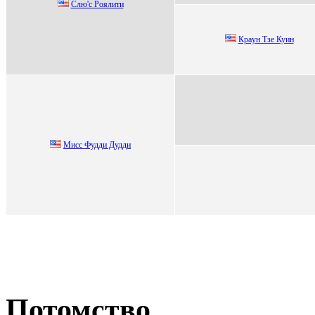
Cлю'c Роялити
Кpaун Тзе Куин
Mиcc Фудди Дудди
Потомство