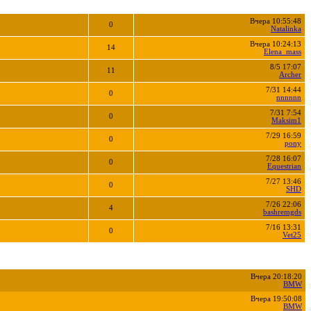
Вчера 10:55:48
0
Natalinka
Вчера 10:24:13
14
Elena_mass
8/5 17:07
11
Archer
7/31 14:44
0
nnnnnn
7/31 7:54
0
Maksim1
7/29 16:59
0
pony
7/28 16:07
0
Equestrian
7/27 13:46
0
SHD
7/26 22:06
4
bashremgds
7/16 13:31
0
Vet25
Вчера 20:18:20
BMW
Вчера 19:50:08
BMW