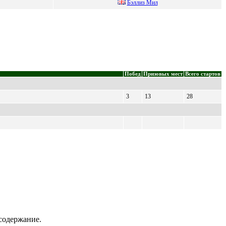
Бэллиз Mил
Побед
Призовых мест
Всего стартов
3
13
28
содержание.