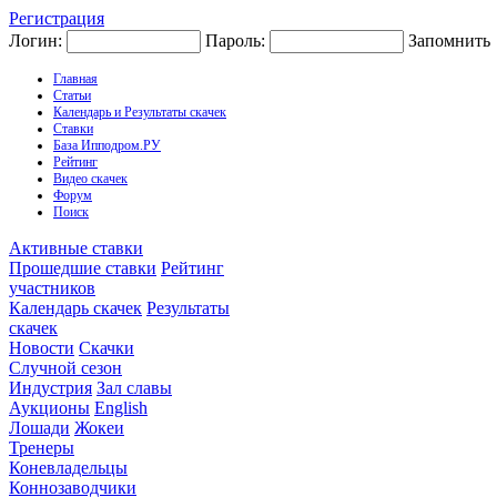
Регистрация
Логин:
Пароль:
Запомнить
Главная
Статьи
Календарь и Результаты скачек
Ставки
База Ипподром.РУ
Рейтинг
Видео скачек
Форум
Поиск
Активные ставки
Прошедшие ставки
Рейтинг
участников
Календарь скачек
Результаты
скачек
Новости
Скачки
Случной сезон
Индустрия
Зал славы
Аукционы
English
Лошади
Жокеи
Тренеры
Коневладельцы
Коннозаводчики