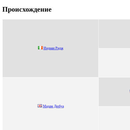
Происхождение
Индиан Ридж
Maдaм Дюбуa