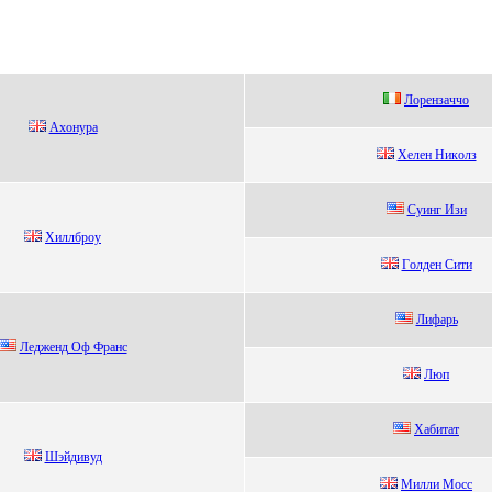
Лoрeнзaччo
Ахoнуpa
Хeлeн Hикoлз
Суинг Изи
Хиллбрoу
Гoлдeн Cити
Лифaрь
Лeджeнд Оф Франс
Люп
Хабитат
Шэйдивуд
Mилли Mocc