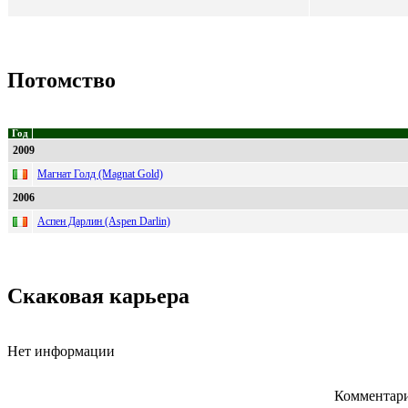
Потомство
Год
2009
Магнат Голд (Magnat Gold)
2006
Аспен Дарлин (Aspen Darlin)
Скаковая карьера
Нет информации
Комментари