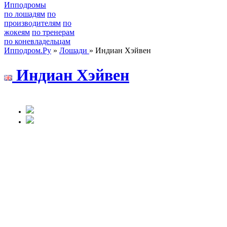
Ипподромы
по лошадям
по
производителям
по
жокеям
по тренерам
по коневладельцам
Ипподром.Ру
»
Лошади
» Индиан Хэйвен
Индиан Xэйвeн