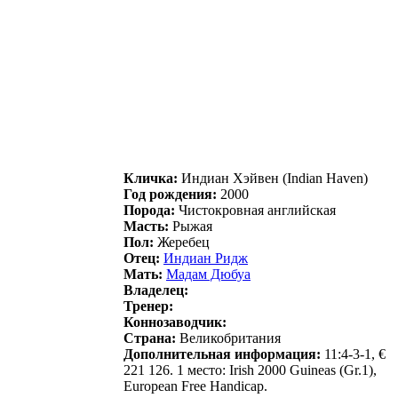
Кличка:
Индиан Xэйвeн (Indian Haven)
Год рождения:
2000
Порода:
Чистокровная английская
Масть:
Рыжая
Пол:
Жеребец
Отец:
Индиан Ридж
Мать:
Maдaм Дюбуa
Владелец:
Тренер:
Коннозаводчик:
Страна:
Великобритания
Дополнительная информация:
11:4-3-1, €
221 126. 1 место: Irish 2000 Guineas (Gr.1),
European Free Handicap.