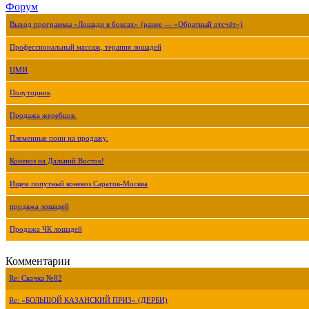
Форум
Выход программы «Лошади в боксах» (ранее — «Обратный отсчёт»)
Профессиональный массаж, терапия лошадей
ЦМИ
Полуторник
Продажа жеребцов.
Племенные пони на продажу.
Коневоз на Дальний Восток!
Ищем попутный коневоз Саратов-Москва
продажа лошадей
Продажа ЧК лошадей
Комментарии
Re: Скачка №82
Re: «БОЛЬШОЙ КАЗАНСКИЙ ПРИЗ» (ДЕРБИ)