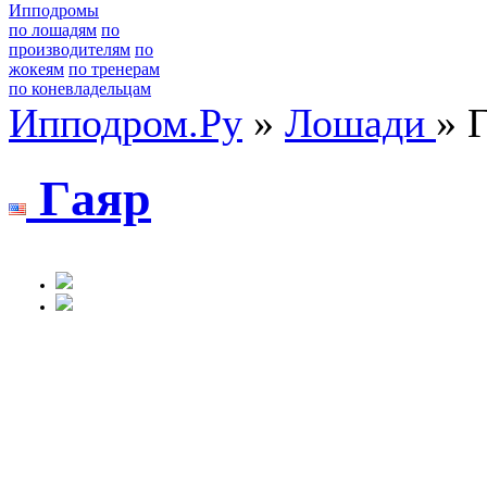
Ипподромы
по лошадям
по
производителям
по
жокеям
по тренерам
по коневладельцам
Ипподром.Ру
»
Лошади
» 
Гaяр