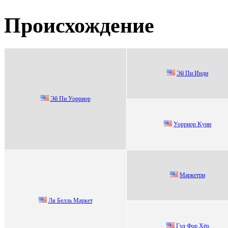
Происхождение
Эй Пи Инди
Эй Пи Уоppиоp
Уоppиоp Kуин
Mаpкетpи
Ля Белль Мaркет
Гуд Фор Xёр