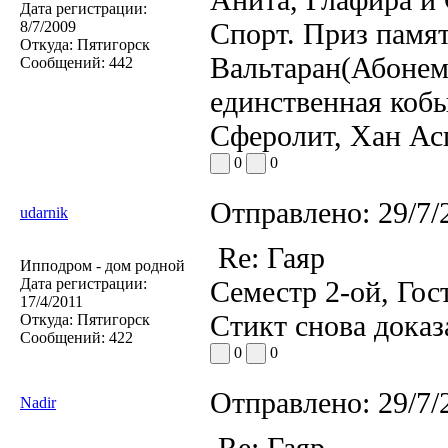
Дата регистрации:
Спорт. Приз памя
8/7/2009
Откуда:
Пятигорск
Вальтаран(Абонем
Сообщений:
442
единственная кобы
Сферолит, Хан Ас
0
0
Отправлено:
29/7/
udarnik
Re: Гаяр
Ипподром - дом родной
Дата регистрации:
Семестр 2-ой, Гос
17/4/2011
Стикт снова доказ
Откуда:
Пятигорск
Сообщений:
422
0
0
Отправлено:
29/7/
Nadir
Re: Гаяр