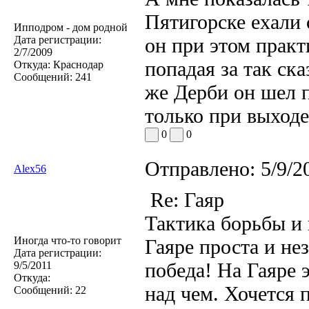
Пятигорске ехали 
Ипподром - дом родной
Дата регистрации:
он при этом практ
2/7/2009
попадая за так ск
Откуда:
Краснодар
Сообщений:
241
же Дерби он шел 
только при выходе
0
0
Отправлено:
5/9/2
Alex56
Re: Гаяр
Тактика борьбы и 
Иногда что-то говорит
Гаяре проста и н
Дата регистрации:
победа! На Гаяре э
9/5/2011
Откуда:
над чем. Хочется 
Сообщений:
22