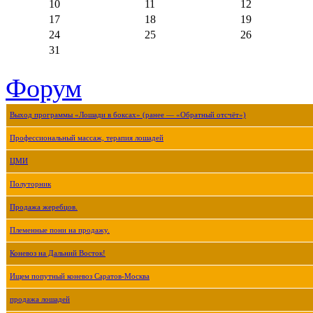
10
11
12
17
18
19
24
25
26
31
Форум
Выход программы «Лошади в боксах» (ранее — «Обратный отсчёт»)
Профессиональный массаж, терапия лошадей
ЦМИ
Полуторник
Продажа жеребцов.
Племенные пони на продажу.
Коневоз на Дальний Восток!
Ищем попутный коневоз Саратов-Москва
продажа лошадей