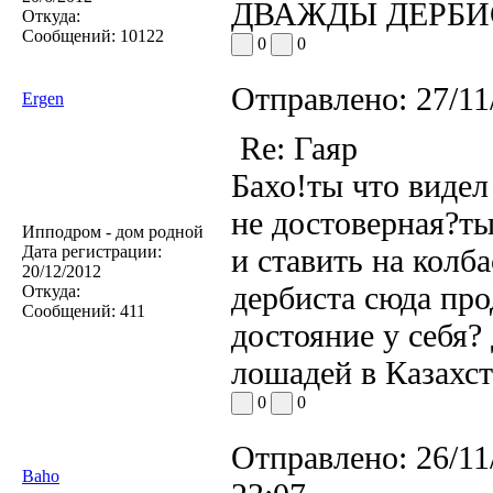
ДВАЖДЫ ДЕРБИ
Откуда:
Сообщений:
10122
0
0
Отправлено:
27/11
Ergen
Re: Гаяр
Бахо!ты что видел
не достоверная?т
Ипподром - дом родной
Дата регистрации:
и ставить на колб
20/12/2012
дербиста сюда про
Откуда:
Сообщений:
411
достояние у себя?
лошадей в Казахст
0
0
Отправлено:
26/11
Baho