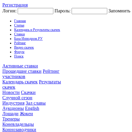
Регистрация
Логин:
Пароль:
Запомнить
Главная
Статьи
Календарь и Результаты скачек
Ставки
База Ипподром.РУ
Рейтинг
Видео скачек
Форум
Поиск
Активные ставки
Прошедшие ставки
Рейтинг
участников
Календарь скачек
Результаты
скачек
Новости
Скачки
Случной сезон
Индустрия
Зал славы
Аукционы
English
Лошади
Жокеи
Тренеры
Коневладельцы
Коннозаводчики