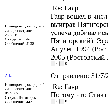
Re: Гаяр
Гаяр вошел в числ
выиграв Пятигорск
Ипподром - дом родной
Дата регистрации:
успеха добивалис
2/2/2010
Пятигорский), Эфе
Откуда:
Almaty
Сообщений:
3138
Апулей 1994 (Рос
2005 (Ростовский 
0
0
Отправлено:
31/7/
Arkadi
Ипподром - дом родной
Re: Гаяр
Дата регистрации:
Потому что Стикт 
8/7/2009
Откуда:
Пятигорск
0
0
Сообщений:
442