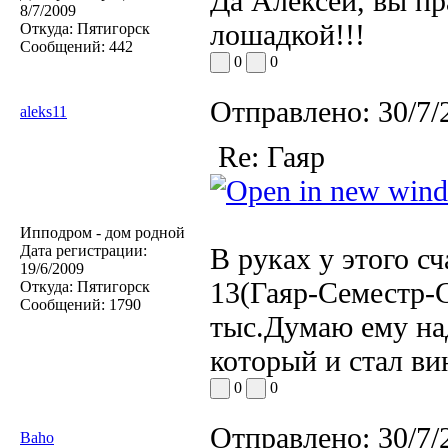
Да Алексей, вы пр
8/7/2009
лошадкой!!!
Откуда:
Пятигорск
Сообщений:
442
0
0
Отправлено:
30/7/
aleks11
Re: Гаяр
Ипподром - дом родной
Дата регистрации:
В руках у этого с
19/6/2009
13(Гаяр-Семестр-С
Откуда:
Пятигорск
Сообщений:
1790
тыс.Думаю ему на
который и стал ви
0
0
Отправлено:
30/7/
Baho