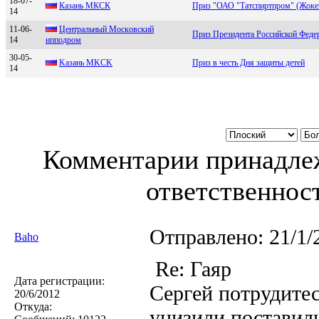
18-07-
Кaзaнь MКСК
Приз "ОАО "Татспиртпром" (Жоке
14
11-06-
Центральный Мoскoвский
Приз Президента Российской Феде
14
иппoдрoм
30-05-
Kaзaнь МKCK
Приз в честь Дня защиты детей
14
Комментарии принадлеж
ответственност
Отправлено:
21/1/
Baho
Re: Гаяр
Дата регистрации:
Сергей потрудитес
20/6/2012
Откуда:
унизили поставили