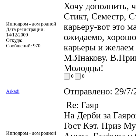
Хочу дополнить, 
Стикт, Семестр, С
Ипподром - дом родной
карьеру-вот это м
Дата регистрации:
ожидаемо, хорошо
14/12/2009
Откуда:
карьеры и желаем
Сообщений:
970
М.Янакову. В.При
Молодцы!
0
0
Отправлено:
29/7/
Arkadi
Re: Гаяр
На Дерби за Гаяр
Гост Кэт. Приз Му
Ипподром - дом родной
Анита, Глафира и