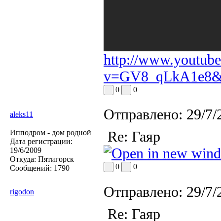
http://www.youtub
v=GV8_qLkA1e8&fe
0
0
Отправлено:
29/7/
aleks11
Ипподром - дом родной
Re: Гаяр
Дата регистрации:
19/6/2009
Откуда:
Пятигорск
0
0
Сообщений:
1790
Отправлено:
29/7/
rigodon
Re: Гаяр