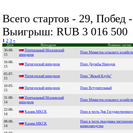
Всего стартов - 29, Побед 
Выигрыш: RUB 3 016 500
1
2
3
»
Дата
Ипподром
Название скачки
30-08-
Цeнтpальный Мocкoвcкий
Приз Министра сельского хозяйст
15
иппoдpoм
16-08-
Пятигорcкий ипподром
Приз Дружбы Народов
15
05-07-
Пятигоpский ипподpом
Приз "Жокей Клуба"
15
10-05-
Пятигорский ипподром
Приз Вступительный
15
31-08-
Цeнтрaльный Моcковcкий
Приз Министра сельского хозяйст
14
ипподром
22-08-
Kaзaнь МKСK
Приз в честь Дня Государственног
14
08-08-
Приз в честь праздника чистокров
Kaзaнь MKСK
14
коннозаводства