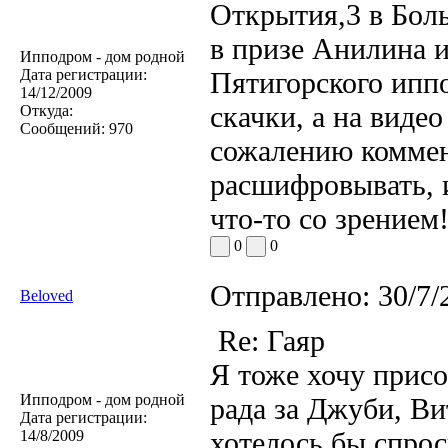
Открытия,3 в Боль
в призе Анилина и
Ипподром - дом родной
Дата регистрации:
Пятигорского иппо
14/12/2009
скачки, а на виде
Откуда:
Сообщений:
970
сожалению коммент
расшифровывать, и
что-то со зрением
0
0
Отправлено:
30/7/
Beloved
Re: Гаяр
Я тоже хочу прис
Ипподром - дом родной
рада за Джуби, Ви
Дата регистрации:
хотелось бы спрос
14/8/2009