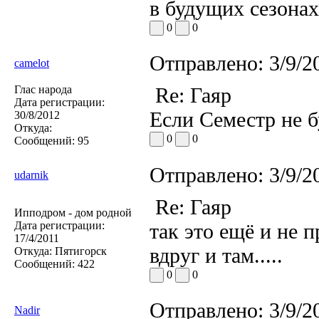
в будущих сезонах
0
0
Отправлено:
3/9/2
camelot
Глас народа
Re: Гаяр
Дата регистрации:
Если Семестр не б
30/8/2012
Откуда:
0
0
Сообщений:
95
Отправлено:
3/9/2
udarnik
Re: Гаяр
Ипподром - дом родной
Дата регистрации:
так это ещё и не 
17/4/2011
вдруг и там.....
Откуда:
Пятигорск
Сообщений:
422
0
0
Отправлено:
3/9/2
Nadir