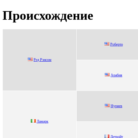
Происхождение
Pоберто
Рeд Рэнcoм
Аpабия
Нуpиев
Ламаpк
Детрoйт