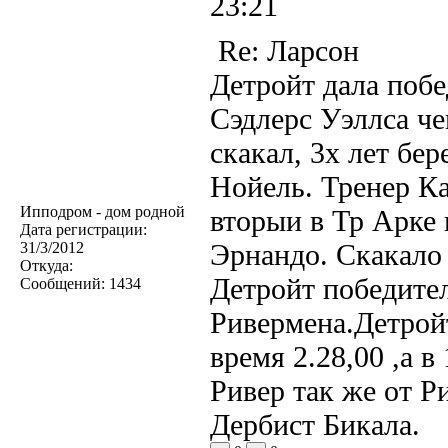
23:21
Re: Ларсон
Детройт дала побе
Сэдлерс Уэллса че
скакал, 3х лет бе
Нойель. Тренер Ка
Ипподром - дом родной
вторыи в Тр Арке
Дата регистрации:
Эрнандо. Скакало 
31/3/2012
Откуда:
Детройт победите
Сообщений:
1434
Ривермена.Детройт
время 2.28,00 ,а 
Ривер так же от 
Дербист Бикала.