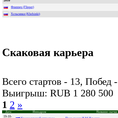
2016
Флиппер (Flipper)
Хельсинки (Khelsinki)
Скаковая карьера
Всего стартов - 13, Побед -
Выигрыш: RUB 1 280 500
1
2
»
Дата
Ипподром
Название скачки
19-10-