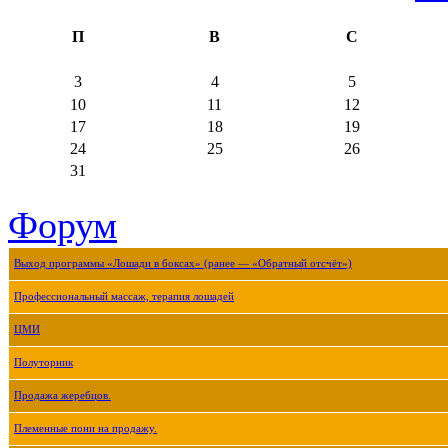
П
В
С
3
4
5
10
11
12
17
18
19
24
25
26
31
Форум
Выход программы «Лошади в боксах» (ранее — «Обратный отсчёт»)
Профессиональный массаж, терапия лошадей
ЦМИ
Полуторник
Продажа жеребцов.
Племенные пони на продажу.