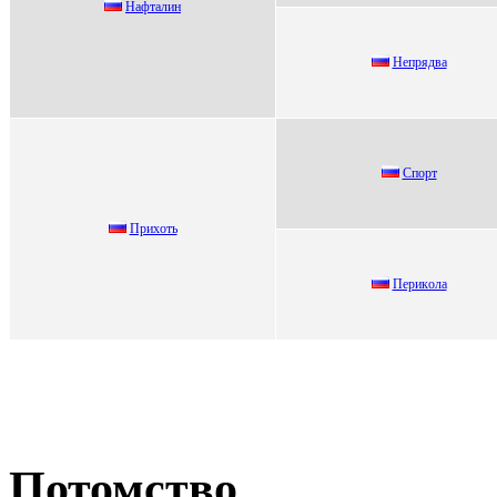
Нафталин
Hепрядва
Споpт
Пpиxoть
Пeрикoлa
Потомство