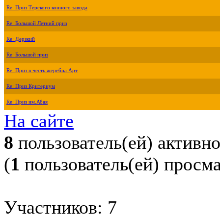
Re: Приз Терского конного завода
Re: Большой Летний приз
Re: Дерзкий
Re: Большой приз
Re: Приз в честь жеребца Арт
Re: Приз Критериум
Re: Приз им.Абая
На сайте
8
пользователь(ей) активн
(
1
пользователь(ей) просм
Участников: 7