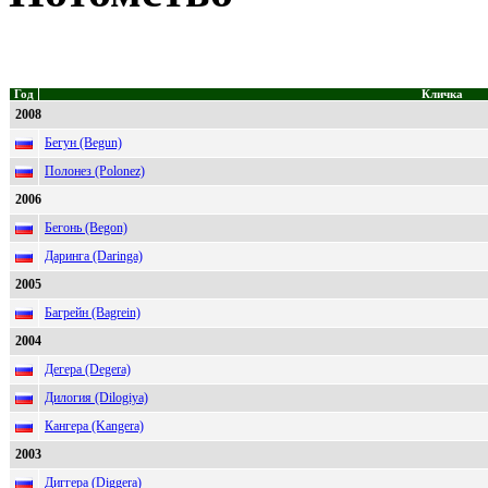
Год
Кличка
2008
Бегун (Begun)
Полонез (Polonez)
2006
Бегонь (Begon)
Даринга (Daringa)
2005
Багрейн (Bagrein)
2004
Дегера (Degera)
Дилогия (Dilogiya)
Кангера (Kangera)
2003
Диггера (Diggera)