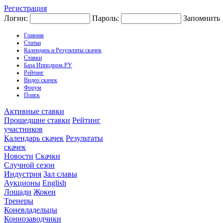
Регистрация
Логин:
Пароль:
Запомнить
Главная
Статьи
Календарь и Результаты скачек
Ставки
База Ипподром.РУ
Рейтинг
Видео скачек
Форум
Поиск
Активные ставки
Прошедшие ставки
Рейтинг
участников
Календарь скачек
Результаты
скачек
Новости
Скачки
Случной сезон
Индустрия
Зал славы
Аукционы
English
Лошади
Жокеи
Тренеры
Коневладельцы
Коннозаводчики