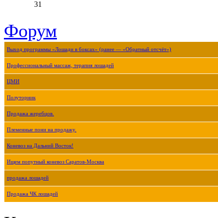
31
Форум
Выход программы «Лошади в боксах» (ранее — «Обратный отсчёт»)
Профессиональный массаж, терапия лошадей
ЦМИ
Полуторник
Продажа жеребцов.
Племенные пони на продажу.
Коневоз на Дальний Восток!
Ищем попутный коневоз Саратов-Москва
продажа лошадей
Продажа ЧК лошадей