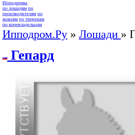
Ипподромы
по лошадям
по
производителям
по
жокеям
по тренерам
по коневладельцам
Ипподром.Ру
»
Лошади
» 
Гепард