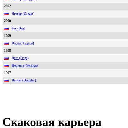
2002
Драгер (Drager)
2000
Бег (Beg)
1999
Догма (Dogma)
1998
Дага (Daga)
Неринга (Neringa)
1997
Дуглас (Douglas)
Скаковая карьера