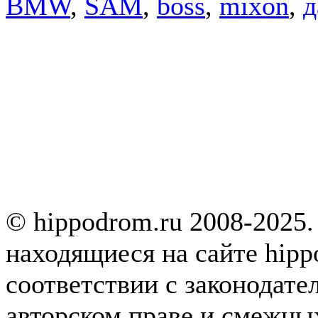
BMW
,
SAM
,
boss
,
mixon
,
д
© hippodrom.ru 2008-2025.
находящиеся на сайте hipp
соответствии с законодате
авторском праве и смежны