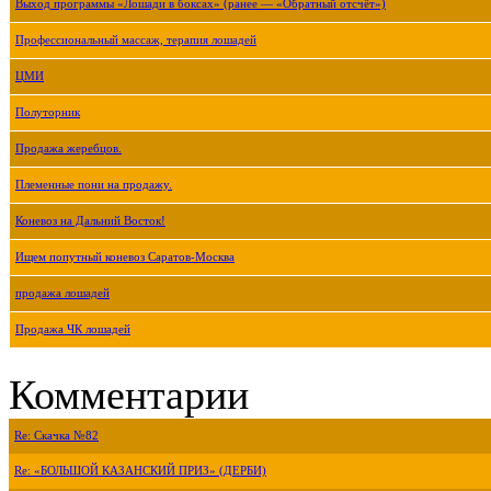
Выход программы «Лошади в боксах» (ранее — «Обратный отсчёт»)
Профессиональный массаж, терапия лошадей
ЦМИ
Полуторник
Продажа жеребцов.
Племенные пони на продажу.
Коневоз на Дальний Восток!
Ищем попутный коневоз Саратов-Москва
продажа лошадей
Продажа ЧК лошадей
Комментарии
Re: Скачка №82
Re: «БОЛЬШОЙ КАЗАНСКИЙ ПРИЗ» (ДЕРБИ)