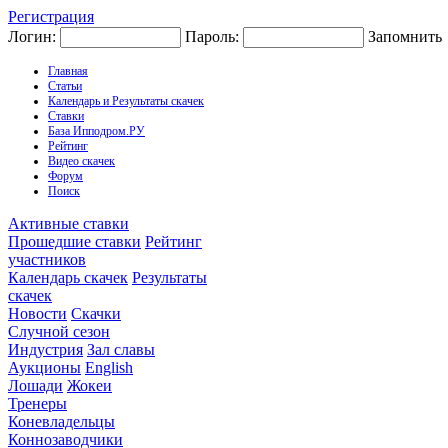
Регистрация
Логин:
Пароль:
Запомнить
Главная
Статьи
Календарь и Результаты скачек
Ставки
База Ипподром.РУ
Рейтинг
Видео скачек
Форум
Поиск
Активные ставки
Прошедшие ставки
Рейтинг
участников
Календарь скачек
Результаты
скачек
Новости
Скачки
Случной сезон
Индустрия
Зал славы
Аукционы
English
Лошади
Жокеи
Тренеры
Коневладельцы
Коннозаводчики