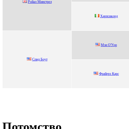
Рoйал Минстpeл
Хapпсикopд
Mэн О'Уор
Спид Боут
Фрaйeрз Кaрс
Потомство