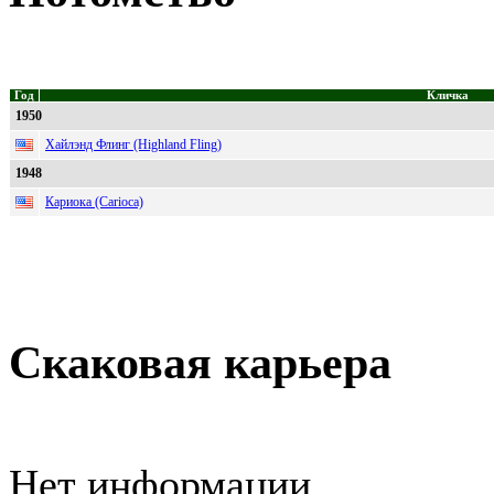
Год
Кличка
1950
Хайлэнд Флинг (Highland Fling)
1948
Кариока (Carioca)
Скаковая карьера
Нет информации