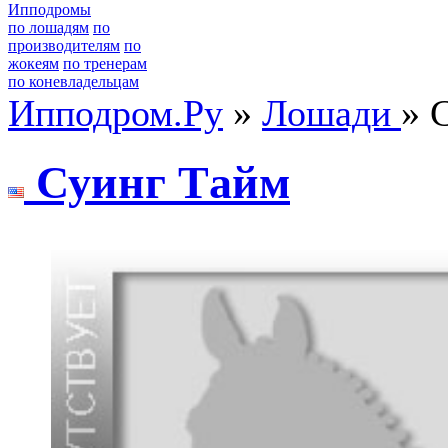
Ипподромы
по лошадям
по
производителям
по
жокеям
по тренерам
по коневладельцам
Ипподром.Ру
»
Лошади
» 
Суинг Тaйм