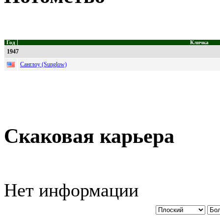
Год
Кличка
1947
Санглоу (Sunglow)
Скаковая карьера
Нет информации