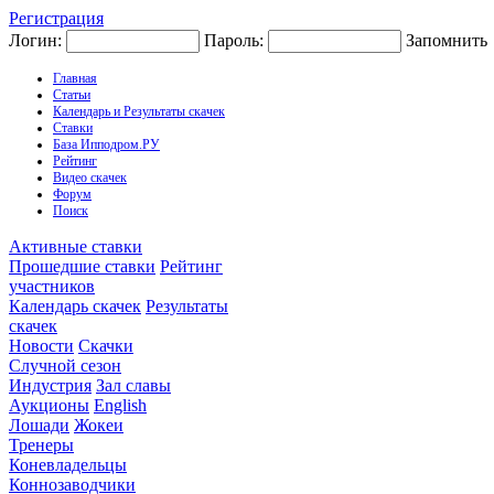
Регистрация
Логин:
Пароль:
Запомнить
Главная
Статьи
Календарь и Результаты скачек
Ставки
База Ипподром.РУ
Рейтинг
Видео скачек
Форум
Поиск
Активные ставки
Прошедшие ставки
Рейтинг
участников
Календарь скачек
Результаты
скачек
Новости
Скачки
Случной сезон
Индустрия
Зал славы
Аукционы
English
Лошади
Жокеи
Тренеры
Коневладельцы
Коннозаводчики