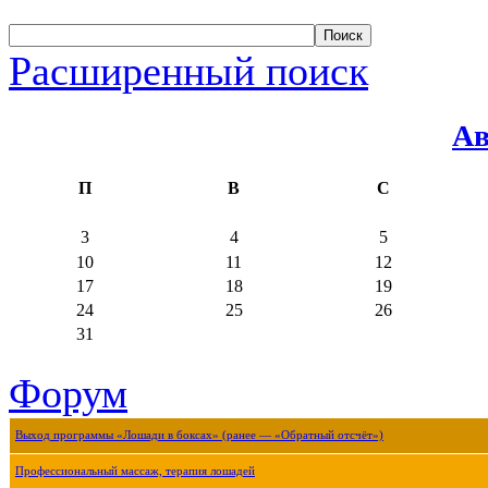
Расширенный поиск
Ав
П
В
С
3
4
5
10
11
12
17
18
19
24
25
26
31
Форум
Выход программы «Лошади в боксах» (ранее — «Обратный отсчёт»)
Профессиональный массаж, терапия лошадей