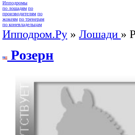
Ипподромы
по лошадям
по
производителям
по
жокеям
по тренерам
по коневладельцам
Ипподром.Ру
»
Лошади
» 
Рoзeрн