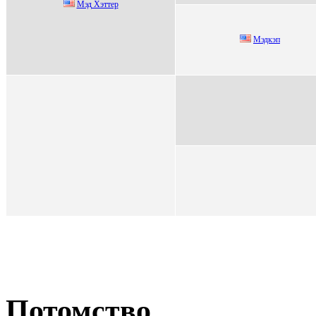
Mэд Xэттeр
Мэдкэп
Потомство