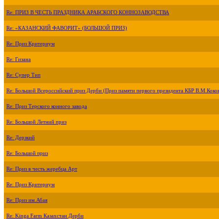
Re: ПРИЗ В ЧЕСТЬ ПРАЗДНИКА АРАБСКОГО КОННОЗАВОДСТВА
Re: «КАЗАНСКИЙ ФАВОРИТ» (БОЛЬШОЙ ПРИЗ)
Re: Приз Критериум
Re: Гизана
Re: Супер Тип
Re: Большой Всероссийский приз Дерби (Приз памяти первого президента КБР В.М.Коко
Re: Приз Терского конного завода
Re: Большой Летний приз
Re: Дерзкий
Re: Большой приз
Re: Приз в честь жеребца Арт
Re: Приз Критериум
Re: Приз им.Абая
Re: Kinga Farm Казахстан Дерби