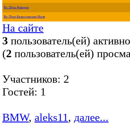
Re: Приз Фаворит
Re: Приз Казахстанская Миля
На сайте
3
пользователь(ей) активн
(
2
пользователь(ей) просм
Участников: 2
Гостей: 1
BMW
,
aleks11
,
далее...