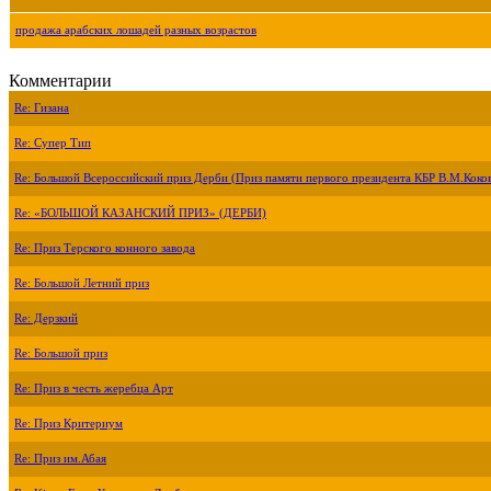
продажа арабских лошадей разных возрастов
Комментарии
Re: Гизана
Re: Супер Тип
Re: Большой Всероссийский приз Дерби (Приз памяти первого президента КБР В.М.Коко
Re: «БОЛЬШОЙ КАЗАНСКИЙ ПРИЗ» (ДЕРБИ)
Re: Приз Терского конного завода
Re: Большой Летний приз
Re: Дерзкий
Re: Большой приз
Re: Приз в честь жеребца Арт
Re: Приз Критериум
Re: Приз им.Абая