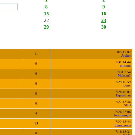
8
9
15
16
22
23
29
30
8/5 17:07
11
Archer
7/31 14:44
0
nnnnnn
7/31 7:54
0
Maksim1
7/29 16:59
0
pony
7/28 16:07
0
Equestrian
7/27 13:46
0
SHD
7/26 22:06
4
bashremgds
7/22 13:44
13
Elena_mass
7/16 13:31
0