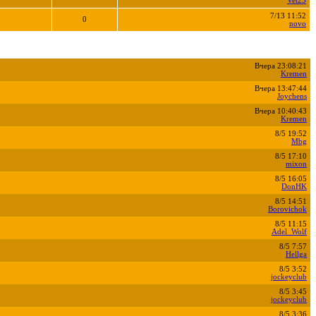
Vet25
7/13 11:52
0
novo
Вчера 23:08:21
Kremen
Вчера 13:47:44
Joychens
Вчера 10:40:43
Kremen
8/5 19:52
Mbg
8/5 17:10
mixon
8/5 16:05
DonHK
8/5 14:51
Borovichok
8/5 11:15
Adel_Wolf
8/5 7:57
Hellga
8/5 3:52
jockeyclub
8/5 3:45
jockeyclub
8/5 3:36