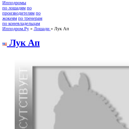
Ипподромы
по лошадям
по
производителям
по
жокеям
по тренерам
по коневладельцам
Ипподром.Ру
»
Лошади
» Лук Ап
Лук Ап