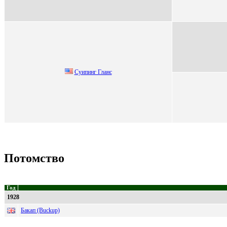
Суипинг Гланc
Потомство
Год
1928
Бакап (Buckup)