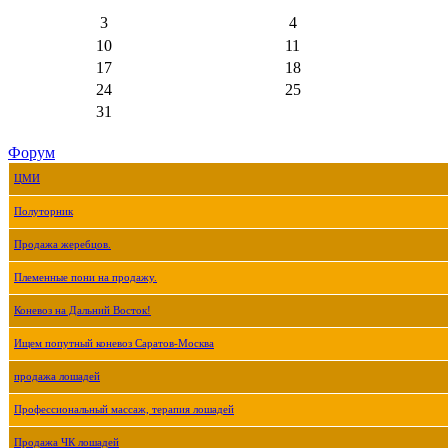
3
4
10
11
17
18
24
25
31
Форум
ЦМИ
Полуторник
Продажа жеребцов.
Племенные пони на продажу.
Коневоз на Дальний Восток!
Ищем попутный коневоз Саратов-Москва
продажа лошадей
Профессиональный массаж, терапия лошадей
Продажа ЧК лошадей