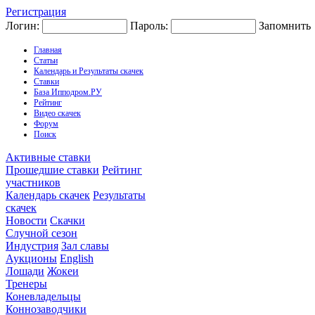
Регистрация
Логин:
Пароль:
Запомнить
Главная
Статьи
Календарь и Результаты скачек
Ставки
База Ипподром.РУ
Рейтинг
Видео скачек
Форум
Поиск
Активные ставки
Прошедшие ставки
Рейтинг
участников
Календарь скачек
Результаты
скачек
Новости
Скачки
Случной сезон
Индустрия
Зал славы
Аукционы
English
Лошади
Жокеи
Тренеры
Коневладельцы
Коннозаводчики