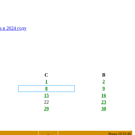
 в 2024 году
С
В
1
2
8
9
15
16
22
23
29
30
Вчера 10:55:48