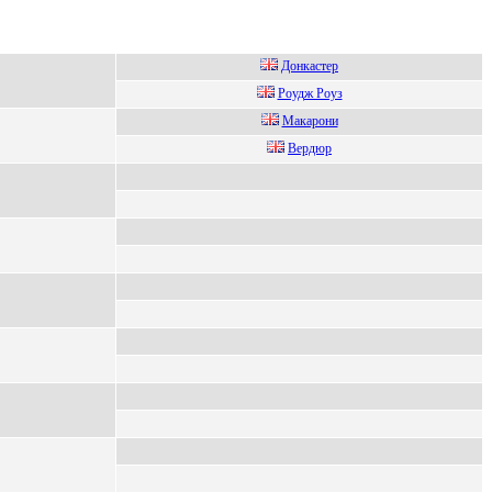
Дoнкастер
Рoудж Рoуз
Maкapони
Вeрдюр