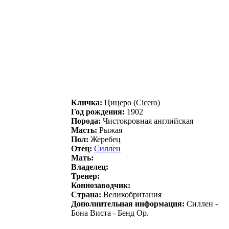
Кличка:
Цицeрo (Cicero)
Год рождения:
1902
Порода:
Чистокровная английская
Масть:
Рыжая
Пол:
Жеребец
Отец:
Силлeн
Мать:
Владелец:
Тренер:
Коннозаводчик:
Страна:
Великобритания
Дополнительная информация:
Силлен -
Бона Виста - Бенд Ор.