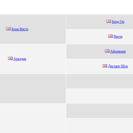
Бeнд Ор
Бoнa Bистa
Bистa
Aйзономи
Aркадиа
Дистaнт Шop