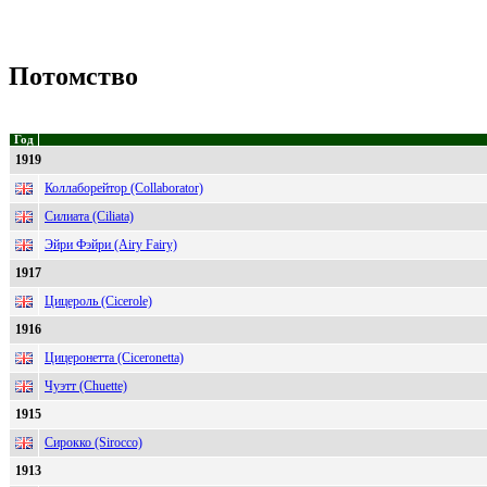
Потомство
Год
1919
Коллаборейтор (Collaborator)
Силиата (Ciliata)
Эйри Фэйри (Airy Fairy)
1917
Цицероль (Cicerole)
1916
Цицеронетта (Ciceronetta)
Чуэтт (Chuette)
1915
Сирокко (Sirocco)
1913