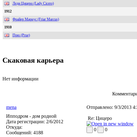
Леди Цицеро (Lady Cicero)
1912
Фрайер Маркус (Friar Marcus)
1910
Прю (Prue)
Скаковая карьера
Нет информации
Комментари
mena
Отправлено:
9/3/2013 4
Ипподром - дом родной
Re: Цицеро
Дата регистрации:
2/6/2012
Откуда:
0
0
Сообщений:
4188