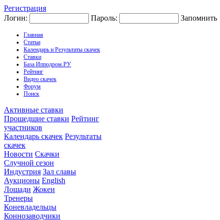
Регистрация
Логин:
Пароль:
Запомнить
Главная
Статьи
Календарь и Результаты скачек
Ставки
База Ипподром.РУ
Рейтинг
Видео скачек
Форум
Поиск
Активные ставки
Прошедшие ставки
Рейтинг
участников
Календарь скачек
Результаты
скачек
Новости
Скачки
Случной сезон
Индустрия
Зал славы
Аукционы
English
Лошади
Жокеи
Тренеры
Коневладельцы
Коннозаводчики