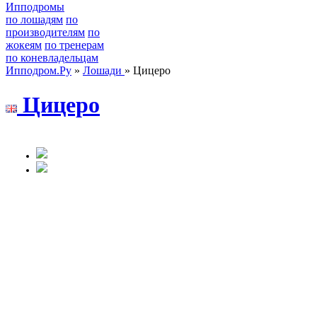
Ипподромы
по лошадям
по
производителям
по
жокеям
по тренерам
по коневладельцам
Ипподром.Ру
»
Лошади
» Цицеро
Цицeрo