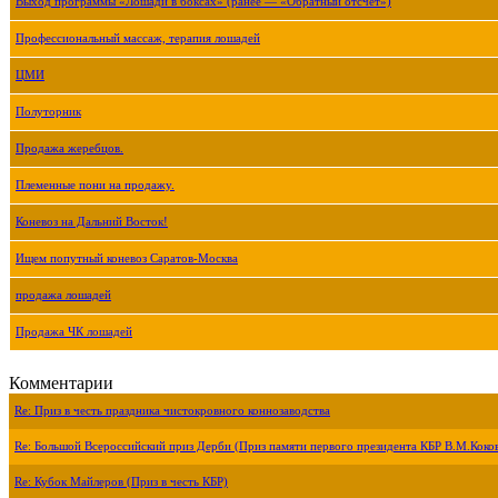
Выход программы «Лошади в боксах» (ранее — «Обратный отсчёт»)
Профессиональный массаж, терапия лошадей
ЦМИ
Полуторник
Продажа жеребцов.
Племенные пони на продажу.
Коневоз на Дальний Восток!
Ищем попутный коневоз Саратов-Москва
продажа лошадей
Продажа ЧК лошадей
Комментарии
Re: Приз в честь праздника чистокровного коннозаводства
Re: Большой Всероссийский приз Дерби (Приз памяти первого президента КБР В.М.Коко
Re: Кубок Майлеров (Приз в честь КБР)