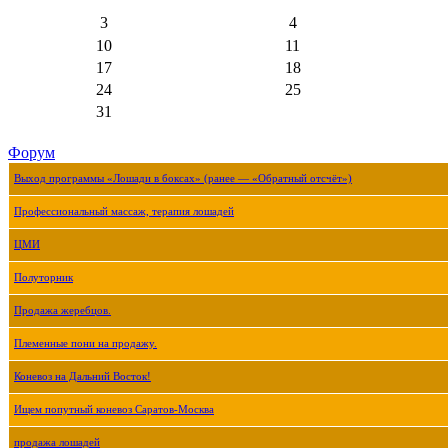
3
4
10
11
17
18
24
25
31
Форум
Выход программы «Лошади в боксах» (ранее — «Обратный отсчёт»)
Профессиональный массаж, терапия лошадей
ЦМИ
Полуторник
Продажа жеребцов.
Племенные пони на продажу.
Коневоз на Дальний Восток!
Ищем попутный коневоз Саратов-Москва
продажа лошадей