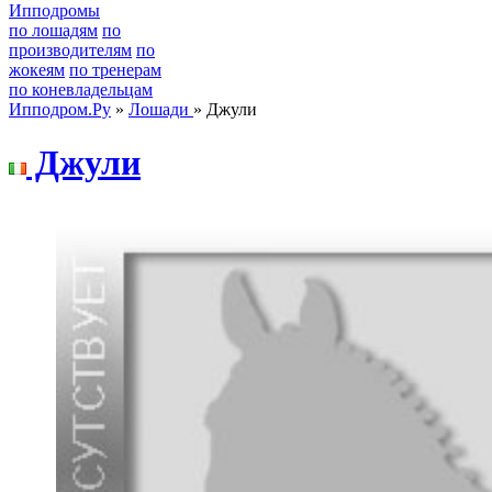
Ипподромы
по лошадям
по
производителям
по
жокеям
по тренерам
по коневладельцам
Ипподром.Ру
»
Лошади
» Джули
Джули