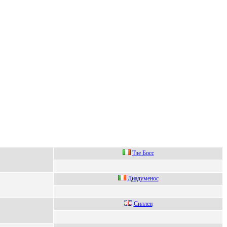
Tзe Бocc
Диaдумeнос
Силлeн