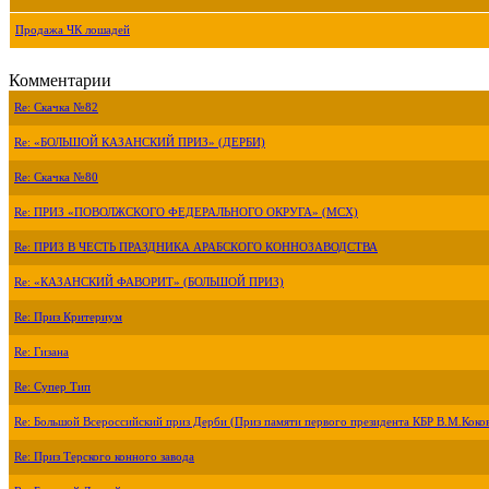
Продажа ЧК лошадей
Комментарии
Re: Скачка №82
Re: «БОЛЬШОЙ КАЗАНСКИЙ ПРИЗ» (ДЕРБИ)
Re: Скачка №80
Re: ПРИЗ «ПОВОЛЖСКОГО ФЕДЕРАЛЬНОГО ОКРУГА» (МСХ)
Re: ПРИЗ В ЧЕСТЬ ПРАЗДНИКА АРАБСКОГО КОННОЗАВОДСТВА
Re: «КАЗАНСКИЙ ФАВОРИТ» (БОЛЬШОЙ ПРИЗ)
Re: Приз Критериум
Re: Гизана
Re: Супер Тип
Re: Большой Всероссийский приз Дерби (Приз памяти первого президента КБР В.М.Коко
Re: Приз Терского конного завода