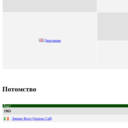
Джастишия
Потомство
Год
1963
Энкшес Колл (Anxious Call)