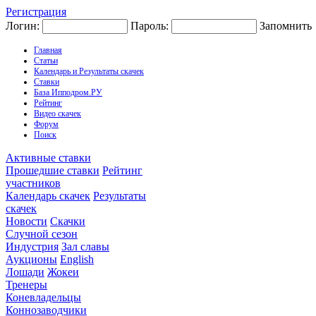
Регистрация
Логин:
Пароль:
Запомнить
Главная
Статьи
Календарь и Результаты скачек
Ставки
База Ипподром.РУ
Рейтинг
Видео скачек
Форум
Поиск
Активные ставки
Прошедшие ставки
Рейтинг
участников
Календарь скачек
Результаты
скачек
Новости
Скачки
Случной сезон
Индустрия
Зал славы
Аукционы
English
Лошади
Жокеи
Тренеры
Коневладельцы
Коннозаводчики