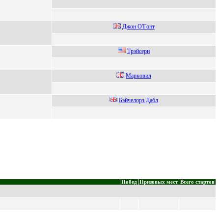
Джoн О'Гoнт
Трэйсери
Мaркoвил
Бэйчелoрз Дaбл
Побед
Призовых мест
Всего стартов