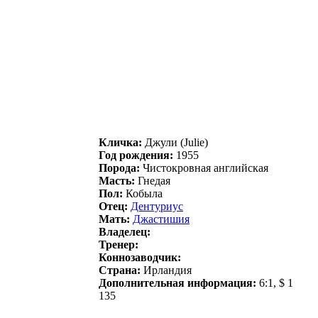
Кличка:
Джули (Julie)
Год рождения:
1955
Порода:
Чистокровная английская
Масть:
Гнедая
Пол:
Кобыла
Отец:
Дентуpиус
Мать:
Джастишия
Владелец:
Тренер:
Коннозаводчик:
Страна:
Ирландия
Дополнительная информация:
6:1, $ 1
135