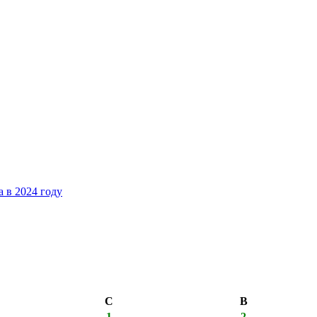
 в 2024 году
С
В
1
2