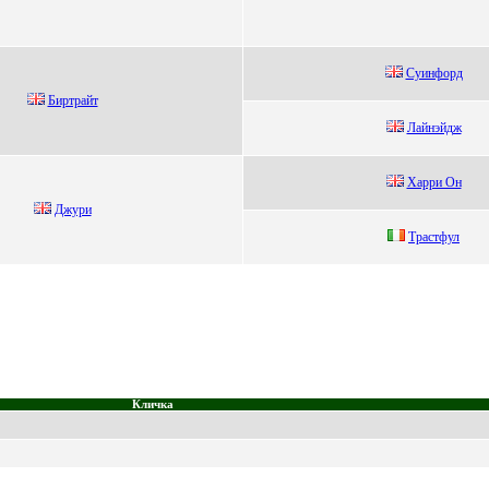
Суинфopд
Биpтpaйт
Лaйнэйдж
Хappи Он
Джуpи
Tрaстфул
Кличка