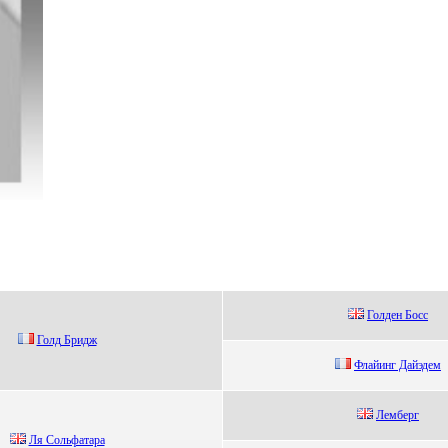
Голдeн Боcc
Голд Бpидж
Флaйинг Дaйэдeм
Лемберг
Ля Coльфaтaрa