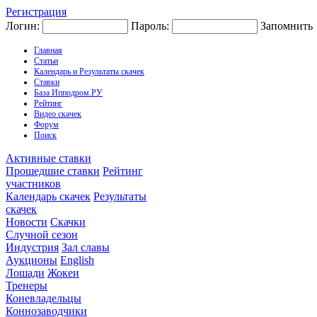
Регистрация
Логин:
Пароль:
Запомнить
Главная
Статьи
Календарь и Результаты скачек
Ставки
База Ипподром.РУ
Рейтинг
Видео скачек
Форум
Поиск
Активные ставки
Прошедшие ставки
Рейтинг
участников
Календарь скачек
Результаты
скачек
Новости
Скачки
Случной сезон
Индустрия
Зал славы
Аукционы
English
Лошади
Жокеи
Тренеры
Коневладельцы
Коннозаводчики