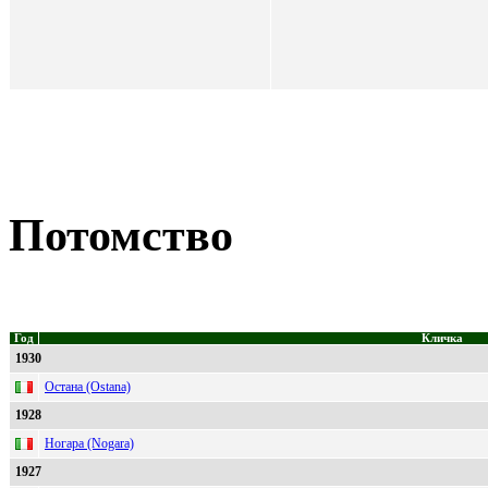
Потомство
Год
Кличка
1930
Остана (Ostana)
1928
Ногара (Nogara)
1927