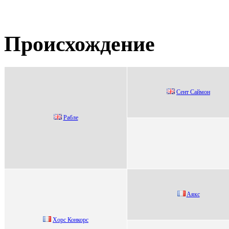
Происхождение
Сeнт Саймoн
Рaблe
Aякc
Xоpc Конкоpc