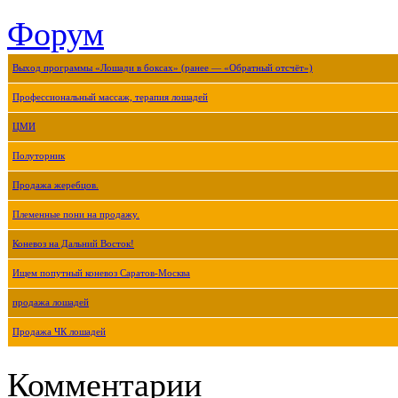
Форум
Выход программы «Лошади в боксах» (ранее — «Обратный отсчёт»)
Профессиональный массаж, терапия лошадей
ЦМИ
Полуторник
Продажа жеребцов.
Племенные пони на продажу.
Коневоз на Дальний Восток!
Ищем попутный коневоз Саратов-Москва
продажа лошадей
Продажа ЧК лошадей
Комментарии