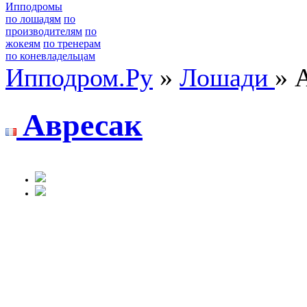
Ипподромы
по лошадям
по
производителям
по
жокеям
по тренерам
по коневладельцам
Ипподром.Ру
»
Лошади
» 
Aвресaк