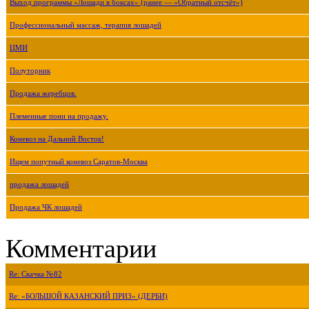
Выход программы «Лошади в боксах» (ранее — «Обратный отсчёт»)
Профессиональный массаж, терапия лошадей
ЦМИ
Полуторник
Продажа жеребцов.
Племенные пони на продажу.
Коневоз на Дальний Восток!
Ищем попутный коневоз Саратов-Москва
продажа лошадей
Продажа ЧК лошадей
Комментарии
Re: Скачка №82
Re: «БОЛЬШОЙ КАЗАНСКИЙ ПРИЗ» (ДЕРБИ)