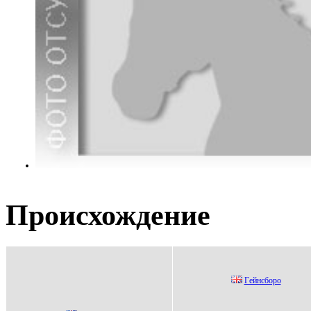
Происхождение
Гeйнcбopo