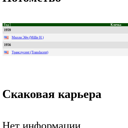
Год
Кличка
1959
Милли Эйч (Millie H.)
1956
Транслусент (Translucent)
Скаковая карьера
Нет информации