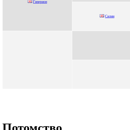
Гипеpион
Cилин
Потомство