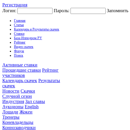
Регистрация
Логин:
Пароль:
Запомнить
Главная
Статьи
Календарь и Результаты скачек
Ставки
База Ипподром.РУ
Рейтинг
Видео скачек
Форум
Поиск
Активные ставки
Прошедшие ставки
Рейтинг
участников
Календарь скачек
Результаты
скачек
Новости
Скачки
Случной сезон
Индустрия
Зал славы
Аукционы
English
Лошади
Жокеи
Тренеры
Коневладельцы
Коннозаводчики