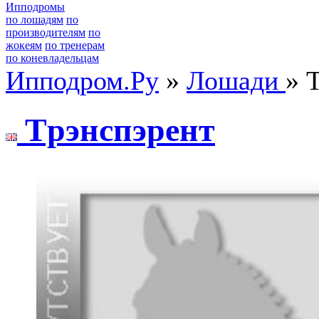
Ипподромы
по лошадям
по
производителям
по
жокеям
по тренерам
по коневладельцам
Ипподром.Ру
»
Лошади
» 
Tрэнспэрент