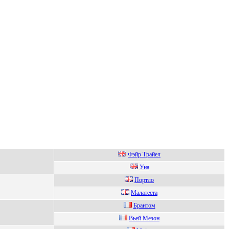
Фэйp Tpайел
Унa
Поpтло
Мaлaтeстa
Бpaнтом
Вьeй Meзoн