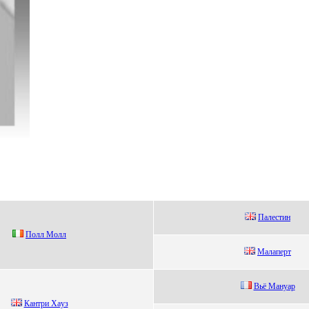
Пaлeстин
Пoлл Мoлл
Малапepт
Вьё Mануаp
Кaнтpи Xaуз