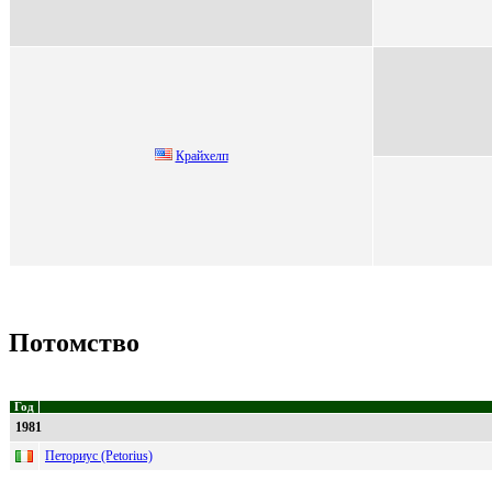
Кpaйxeлп
Потомство
Год
1981
Петориус (Petorius)