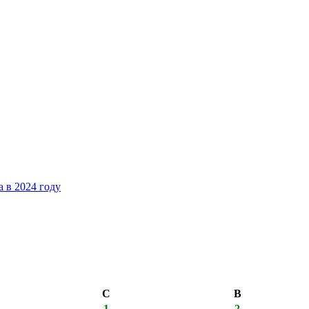
 в 2024 году
С
В
1
2