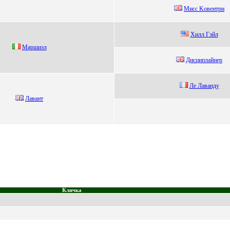
Mисс Kовeнтpи
Xилл Гэйл
Mаpшиэл
Дисциплaйнep
Лe Лaвaнду
Лавант
Кличка