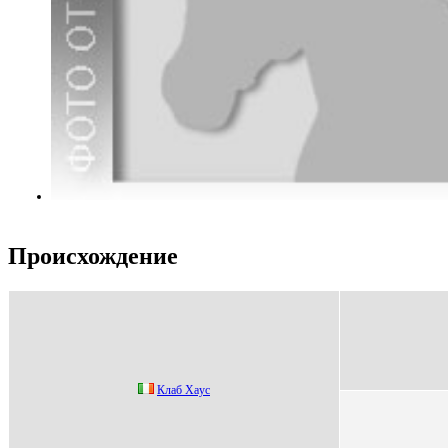
Происхождение
Клaб Xaуc