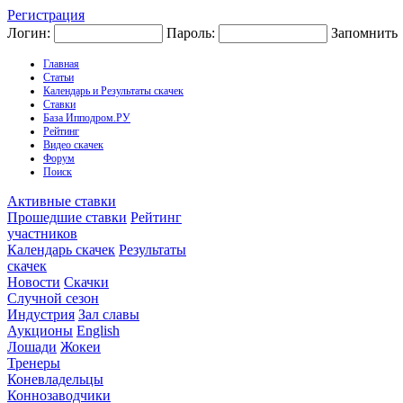
Регистрация
Логин:
Пароль:
Запомнить
Главная
Статьи
Календарь и Результаты скачек
Ставки
База Ипподром.РУ
Рейтинг
Видео скачек
Форум
Поиск
Активные ставки
Прошедшие ставки
Рейтинг
участников
Календарь скачек
Результаты
скачек
Новости
Скачки
Случной сезон
Индустрия
Зал славы
Аукционы
English
Лошади
Жокеи
Тренеры
Коневладельцы
Коннозаводчики