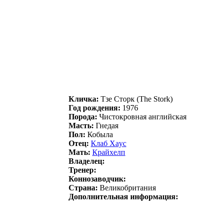
Кличка:
Tзе Сторк (The Stork)
Год рождения:
1976
Порода:
Чистокровная английская
Масть:
Гнедая
Пол:
Кобыла
Отец:
Клaб Xaуc
Мать:
Кpaйxeлп
Владелец:
Тренер:
Коннозаводчик:
Страна:
Великобритания
Дополнительная информация: