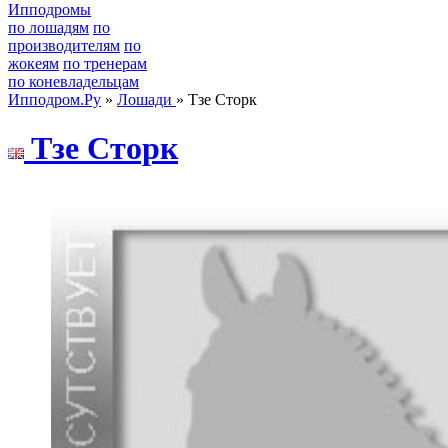
Ипподромы
по лошадям
по
производителям
по
жокеям
по тренерам
по коневладельцам
Ипподром.Ру
»
Лошади
» Тзе Сторк
Tзе Сторк