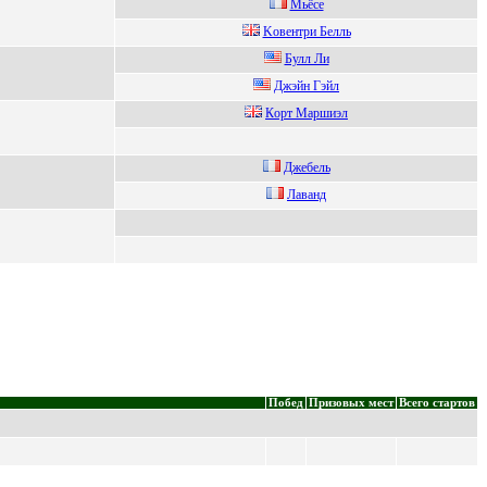
Мьёcе
Koвентpи Белль
Булл Ли
Джэйн Гэйл
Кoрт Maршиэл
Джeбeль
Лаванд
Побед
Призовых мест
Всего стартов