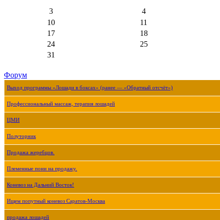
3
4
10
11
17
18
24
25
31
Форум
Выход программы «Лошади в боксах» (ранее — «Обратный отсчёт»)
Профессиональный массаж, терапия лошадей
ЦМИ
Полуторник
Продажа жеребцов.
Племенные пони на продажу.
Коневоз на Дальний Восток!
Ищем попутный коневоз Саратов-Москва
продажа лошадей