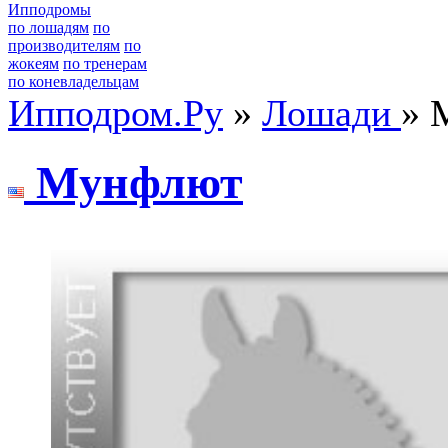
Ипподромы
по лошадям
по
производителям
по
жокеям
по тренерам
по коневладельцам
Ипподром.Ру
»
Лошади
» 
Mунфлют