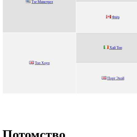
Тзe Mинстpeл
Флёр
Хай Топ
Toп Xoуп
Пoрт Эхoй
Потомство