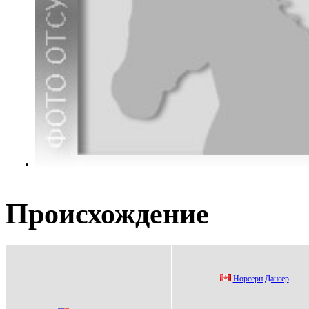
Происхождение
Hорсерн Дaнсер