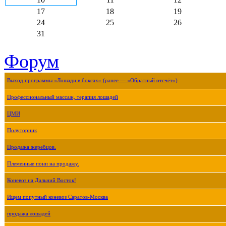
17
18
19
24
25
26
31
Форум
Выход программы «Лошади в боксах» (ранее — «Обратный отсчёт»)
Профессиональный массаж, терапия лошадей
ЦМИ
Полуторник
Продажа жеребцов.
Племенные пони на продажу.
Коневоз на Дальний Восток!
Ищем попутный коневоз Саратов-Москва
продажа лошадей