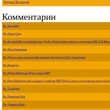
Продажа ЧК лошадей
Комментарии
Re: Аль Амир
Re: Оскар Стар
Re: Большой Всероссийский приз Дерби (Приз памяти первого президента КБР В.М.Коко
Re: Приз Гелишикли
Re: Приз в честь сельскохозяйственной Академии им.К.А.Тимирязева
Re: Паландер
Re: Кубок Майлеров (Приз в честь КБР)
Re: Приз Министерства сельского хозяйства КБР (Приз в честь года единства народов Ро
Re: Турафриф
Re: Практикал Бой
Re: Джамила Маф