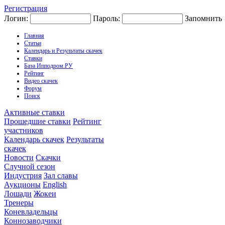
Регистрация
Логин:
Пароль:
Запомнить
Главная
Статьи
Календарь и Результаты скачек
Ставки
База Ипподром.РУ
Рейтинг
Видео скачек
Форум
Поиск
Активные ставки
Прошедшие ставки
Рейтинг
участников
Календарь скачек
Результаты
скачек
Новости
Скачки
Случной сезон
Индустрия
Зал славы
Аукционы
English
Лошади
Жокеи
Тренеры
Коневладельцы
Коннозаводчики