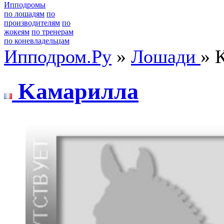
Ипподромы
по лошадям
по
производителям
по
жокеям
по тренерам
по коневладельцам
Ипподром.Ру
»
Лошади
» 
Kамарилла