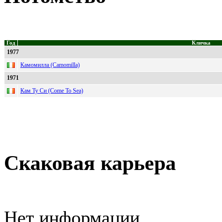
Год
Кличка
1977
Камомилла (Camomilla)
1971
Кам Ту Си (Come To Sea)
Скаковая карьера
Нет информации