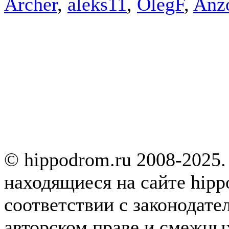
Archer
,
aleks11
,
OlegF
,
Anz
© hippodrom.ru 2008-2025.
находящиеся на сайте hipp
соответствии с законодате
авторском праве и смежны