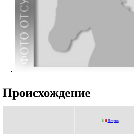
Происхождение
Неapкo