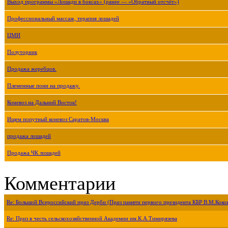
Выход программы «Лошади в боксах» (ранее — «Обратный отсчёт»)
Профессиональный массаж, терапия лошадей
ЦМИ
Полуторник
Продажа жеребцов.
Племенные пони на продажу.
Коневоз на Дальний Восток!
Ищем попутный коневоз Саратов-Москва
продажа лошадей
Продажа ЧК лошадей
Комментарии
Re: Большой Всероссийский приз Дерби (Приз памяти первого президента КБР В.М.Коко
Re: Приз в честь сельскохозяйственной Академии им.К.А.Тимирязева