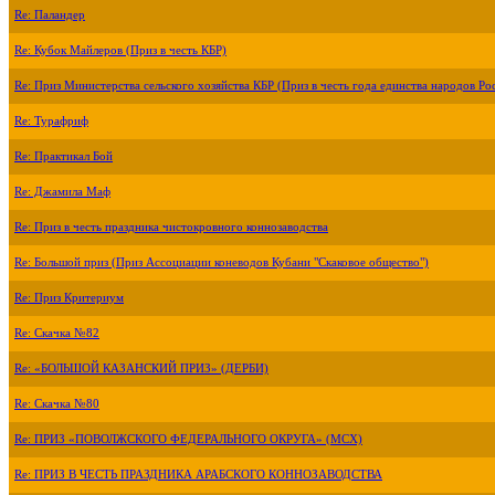
Re: Паландер
Re: Кубок Майлеров (Приз в честь КБР)
Re: Приз Министерства сельского хозяйства КБР (Приз в честь года единства народов Ро
Re: Турафриф
Re: Практикал Бой
Re: Джамила Маф
Re: Приз в честь праздника чистокровного коннозаводства
Re: Большой приз (Приз Ассоциации коневодов Кубани "Скаковое общество")
Re: Приз Критериум
Re: Скачка №82
Re: «БОЛЬШОЙ КАЗАНСКИЙ ПРИЗ» (ДЕРБИ)
Re: Скачка №80
Re: ПРИЗ «ПОВОЛЖСКОГО ФЕДЕРАЛЬНОГО ОКРУГА» (МСХ)
Re: ПРИЗ В ЧЕСТЬ ПРАЗДНИКА АРАБСКОГО КОННОЗАВОДСТВА