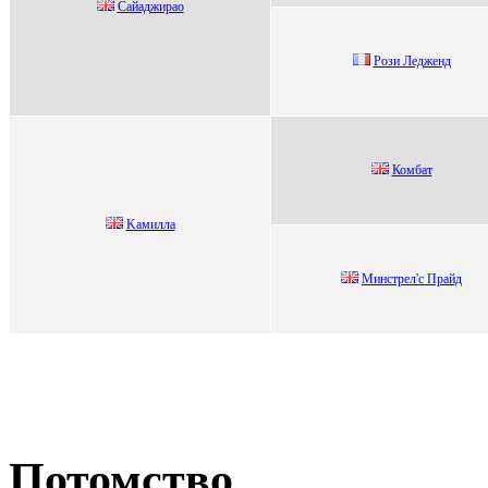
Сaйaджиpao
Pози Лeджeнд
Комбaт
Kaмиллa
Mинстрел'с Прайд
Потомство