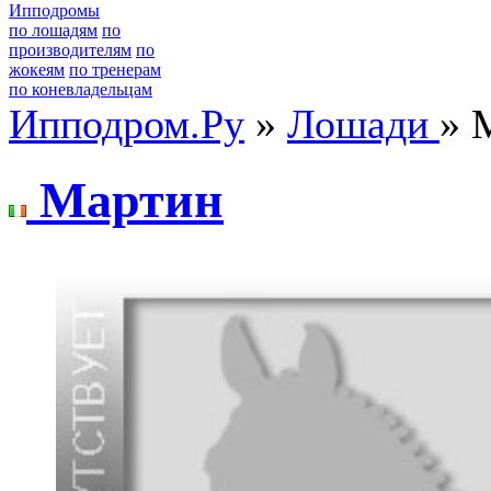
Ипподромы
по лошадям
по
производителям
по
жокеям
по тренерам
по коневладельцам
Ипподром.Ру
»
Лошади
» 
Mартин