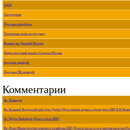
ЦМИ
Полуторник
Продажа жеребцов.
Племенные пони на продажу.
Коневоз на Дальний Восток!
Ищем попутный коневоз Саратов-Москва
продажа лошадей
Продажа ЧК лошадей
Комментарии
Re: Паландер
Re: Большой Всероссийский приз Дерби (Приз памяти первого президента КБР В.М.Коко
Re: Кубок Майлеров (Приз в честь КБР)
Re: Приз Министерства сельского хозяйства КБР (Приз в честь года единства народов Ро