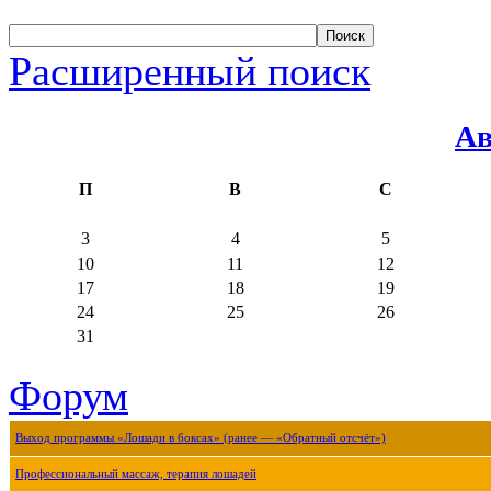
Расширенный поиск
Ав
П
В
С
3
4
5
10
11
12
17
18
19
24
25
26
31
Форум
Выход программы «Лошади в боксах» (ранее — «Обратный отсчёт»)
Профессиональный массаж, терапия лошадей