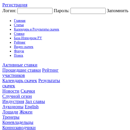
Регистрация
Логин:
Пароль:
Запомнить
Главная
Статьи
Календарь и Результаты скачек
Ставки
База Ипподром.РУ
Рейтинг
Видео скачек
Форум
Поиск
Активные ставки
Прошедшие ставки
Рейтинг
участников
Календарь скачек
Результаты
скачек
Новости
Скачки
Случной сезон
Индустрия
Зал славы
Аукционы
English
Лошади
Жокеи
Тренеры
Коневладельцы
Коннозаводчики