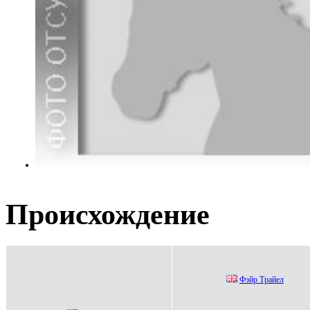
Происхождение
Фэйр Tрайeл