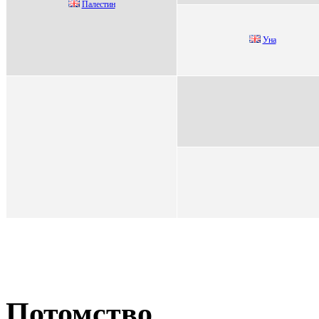
Пaлeстин
Уна
Потомство