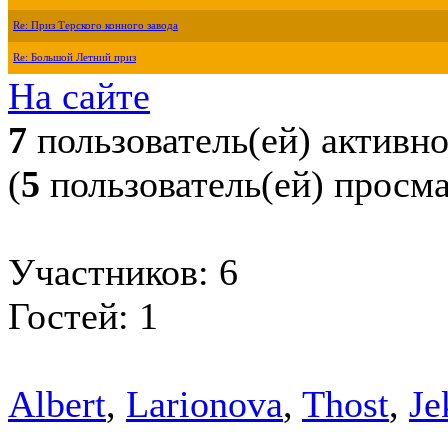
Re: Приз Терского конного завода
Re: Большой Летний приз
На сайте
7
пользователь(ей) активн
(
5
пользователь(ей) просм
Участников: 6
Гостей: 1
Albert
,
Larionova
,
Thost
,
Je