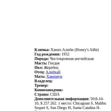
Кличка:
Xaниз Алиби (Honey's Alibi)
Год рождения:
1952
Порода:
Чистокровная английская
Масть:
Гнедая
Пол:
Жеребец
Отец:
Алибхaй
Мать:
Xанимун
Владелец:
Тренер:
Коннозаводчик:
Страна:
США
Дополнительная информация:
50:8-10-
10, $ 257 262. 1 место: Chicagoan S, Malibu
Sequet S, San Diego H, Santa Catalina H.