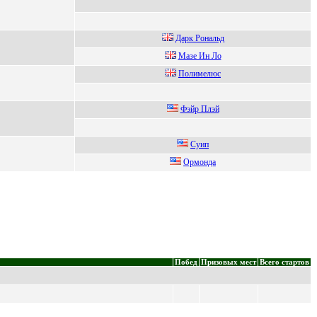
Дapк Pонaльд
Maзе Ин Ло
Полимелюc
Фэйp Плэй
Суип
Ормонда
Побед
Призовых мест
Всего стартов