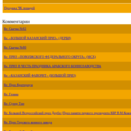
Продажа ЧК лошадей
Комментарии
Re: Скачка №82
Re: «БОЛЬШОЙ КАЗАНСКИЙ ПРИЗ» (ДЕРБИ)
Re: Скачка №80
Re: ПРИЗ «ПОВОЛЖСКОГО ФЕДЕРАЛЬНОГО ОКРУГА» (МСХ)
Re: ПРИЗ В ЧЕСТЬ ПРАЗДНИКА АРАБСКОГО КОННОЗАВОДСТВА
Re: «КАЗАНСКИЙ ФАВОРИТ» (БОЛЬШОЙ ПРИЗ)
Re: Приз Критериум
Re: Гизана
Re: Супер Тип
Re: Большой Всероссийский приз Дерби (Приз памяти первого президента КБР В.М.Коко
Re: Приз Терского конного завода