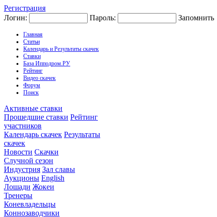
Регистрация
Логин:
Пароль:
Запомнить
Главная
Статьи
Календарь и Результаты скачек
Ставки
База Ипподром.РУ
Рейтинг
Видео скачек
Форум
Поиск
Активные ставки
Прошедшие ставки
Рейтинг
участников
Календарь скачек
Результаты
скачек
Новости
Скачки
Случной сезон
Индустрия
Зал славы
Аукционы
English
Лошади
Жокеи
Тренеры
Коневладельцы
Коннозаводчики