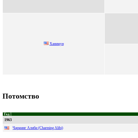
Xанимун
Потомство
Год
1963
Чарминг Алиби (Charming Alibi)