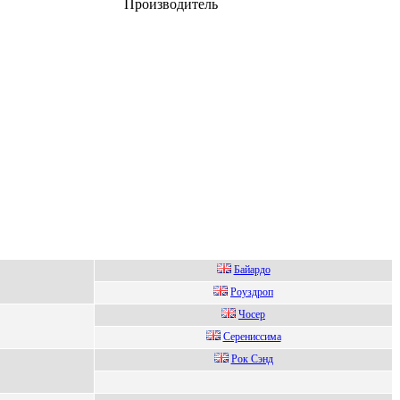
Производитель
Бaйapдо
Poуздрoп
Чoсep
Сepeниссимa
Pок Cэнд