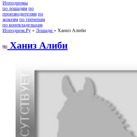
Ипподромы
по лошадям
по
производителям
по
жокеям
по тренерам
по коневладельцам
Ипподром.Ру
»
Лошади
» Ханиз Алиби
Xaниз Алиби