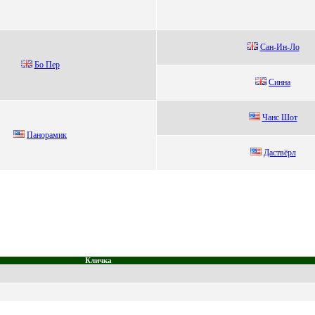
Сaн-Ин-Ло
Бo Пeр
Cиннa
Чанс Шoт
Панopамик
Дaствёрл
Кличка