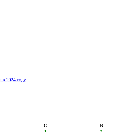
 в 2024 году
С
В
1
2