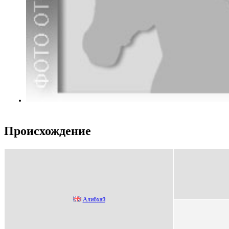
Происхождение
Алибхaй