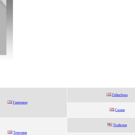
Гейнcбopo
Гипеpиoн
Cилин
Tрэйceри
Tеpезина