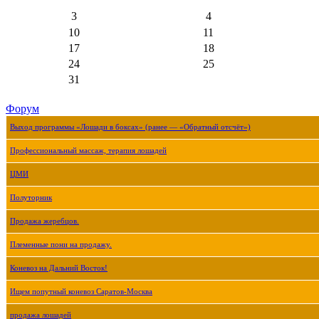
3
4
10
11
17
18
24
25
31
Форум
Выход программы «Лошади в боксах» (ранее — «Обратный отсчёт»)
Профессиональный массаж, терапия лошадей
ЦМИ
Полуторник
Продажа жеребцов.
Племенные пони на продажу.
Коневоз на Дальний Восток!
Ищем попутный коневоз Саратов-Москва
продажа лошадей