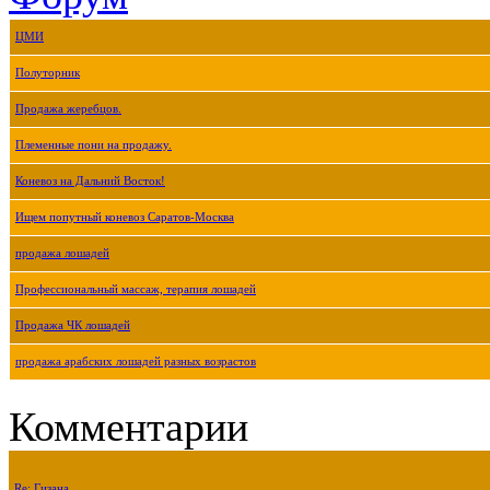
ЦМИ
Полуторник
Продажа жеребцов.
Племенные пони на продажу.
Коневоз на Дальний Восток!
Ищем попутный коневоз Саратов-Москва
продажа лошадей
Профессиональный массаж, терапия лошадей
Продажа ЧК лошадей
продажа арабских лошадей разных возрастов
Комментарии
Re: Гизана