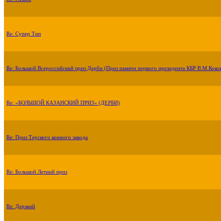
Re: Супер Тип
Re: Большой Всероссийский приз Дерби (Приз памяти первого президента КБР В.М.Коко
Re: «БОЛЬШОЙ КАЗАНСКИЙ ПРИЗ» (ДЕРБИ)
Re: Приз Терского конного завода
Re: Большой Летний приз
Re: Дерзкий