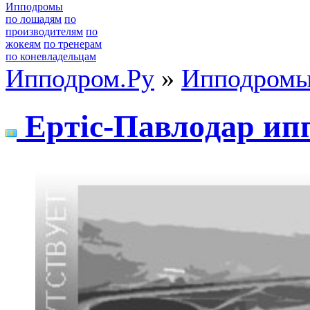
Ипподромы
по лошадям
по
производителям
по
жокеям
по тренерам
по коневладельцам
Ипподром.Ру
»
Ипподром
Еpтiс-Пaвлoдap ип