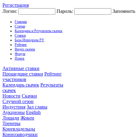
Регистрация
Логин:
Пароль:
Запомнить
Главная
Статьи
Календарь и Результаты скачек
Ставки
База Ипподром.РУ
Рейтинг
Видео скачек
Форум
Поиск
Активные ставки
Прошедшие ставки
Рейтинг
участников
Календарь скачек
Результаты
скачек
Новости
Скачки
Случной сезон
Индустрия
Зал славы
Аукционы
English
Лошади
Жокеи
Тренеры
Коневладельцы
Коннозаводчики