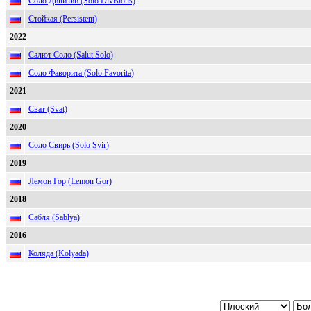
Соло Дивизии (Solo Divisions)
Стойкая (Persistent)
2022
Салют Соло (Salut Solo)
Соло Фаворита (Solo Favorita)
2021
Сват (Svat)
2020
Соло Свирь (Solo Svir)
2019
Лемон Гор (Lemon Gor)
2018
Сабля (Sablya)
2016
Коляда (Kolyada)