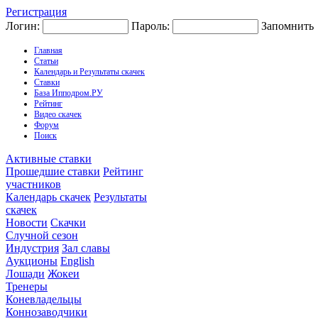
Регистрация
Логин:
Пароль:
Запомнить
Главная
Статьи
Календарь и Результаты скачек
Ставки
База Ипподром.РУ
Рейтинг
Видео скачек
Форум
Поиск
Активные ставки
Прошедшие ставки
Рейтинг
участников
Календарь скачек
Результаты
скачек
Новости
Скачки
Случной сезон
Индустрия
Зал славы
Аукционы
English
Лошади
Жокеи
Тренеры
Коневладельцы
Коннозаводчики