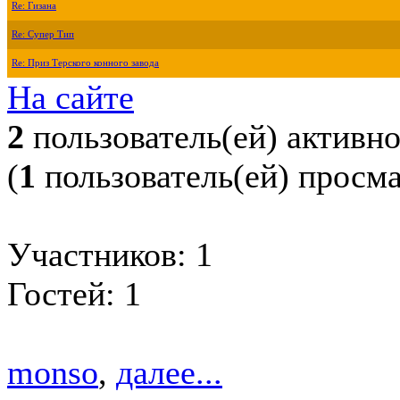
Re: Гизана
Re: Супер Тип
Re: Приз Терского конного завода
На сайте
2
пользователь(ей) активн
(
1
пользователь(ей) просм
Участников: 1
Гостей: 1
monso
,
далее...