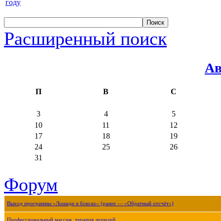
году
Расширенный поиск
Ав
П
В
С
3
4
5
10
11
12
17
18
19
24
25
26
31
Форум
Выход программы «Лошади в боксах» (ранее — «Обратный отсчёт»)
Профессиональный массаж, терапия лошадей