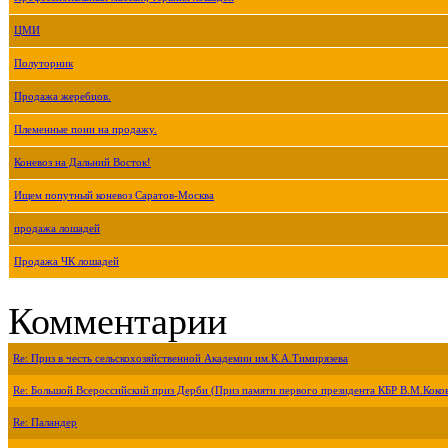
ЦМИ
Полуторник
Продажа жеребцов.
Племенные пони на продажу.
Коневоз на Дальний Восток!
Ищем попутный коневоз Саратов-Москва
продажа лошадей
Продажа ЧК лошадей
Комментарии
Re: Приз в честь сельскохозяйственной Академии им.К.А.Тимирязева
Re: Большой Всероссийский приз Дерби (Приз памяти первого президента КБР В.М.Коко
Re: Паландер