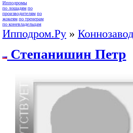
Ипподромы
по лошадям
по
производителям
по
жокеям
по тренерам
по коневладельцам
Ипподром.Ру
»
Коннозаво
Стeпaнишин Пeтp