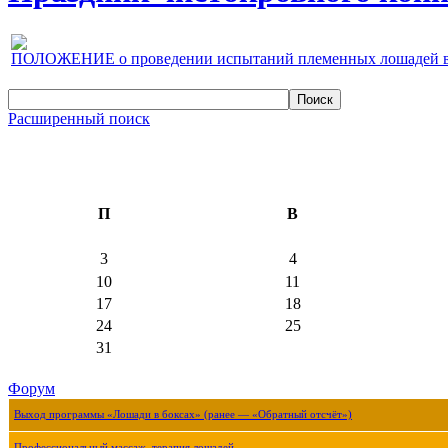
ПОЛОЖЕНИЕ о проведении испытаний племенных лошадей верх
Расширенный поиск
П
В
3
4
10
11
17
18
24
25
31
Форум
Выход программы «Лошади в боксах» (ранее — «Обратный отсчёт»)
Профессиональный массаж, терапия лошадей