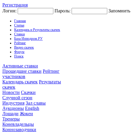
Регистрация
Логин:
Пароль:
Запомнить
Главная
Статьи
Календарь и Результаты скачек
Ставки
База Ипподром.РУ
Рейтинг
Видео скачек
Форум
Поиск
Активные ставки
Прошедшие ставки
Рейтинг
участников
Календарь скачек
Результаты
скачек
Новости
Скачки
Случной сезон
Индустрия
Зал славы
Аукционы
English
Лошади
Жокеи
Тренеры
Коневладельцы
Коннозаводчики