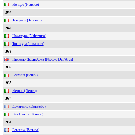
Ночиде (Naucide)
1944
Тенерани (Tenerani)
1940
Накамуро (Nakamuro)
Токамура (Tokamura)
1938
Никколо Делль'Арка (Niccolo Dell'Arca)
1937
Беллини (Bellini)
1935
Неарко (Nearco)
1934
Донателло (Donatello)
Эль Греко (El Greco)
1931
Бернина (Bernina)