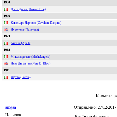
1930
Досса Досси (Dossa Dossi)
1926
Кавальере Дарпино (Cavaliere Darpino)
Нуволона (Nuvolona)
1923
Апелле (Apelle)
1918
Микеланджело (Michelangelo)
Нера Ди Биччи (Nera Di Bicci)
1911
Фауста (Fausta)
Комментари
amgaa
Отправлено:
27/12/2017
Новичок
Re: Тезио Федерико