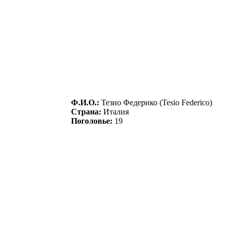
Ф.И.О.:
Teзио Фeдepико (Tesio Federico)
Страна:
Италия
Поголовье:
19