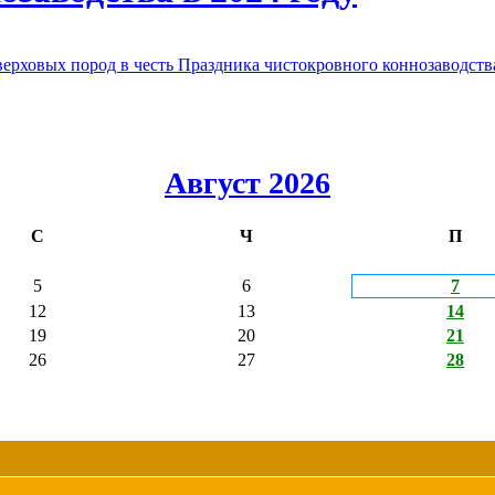
овых пород в честь Праздника чистокровного коннозаводства
Август 2026
С
Ч
П
5
6
7
12
13
14
19
20
21
26
27
28