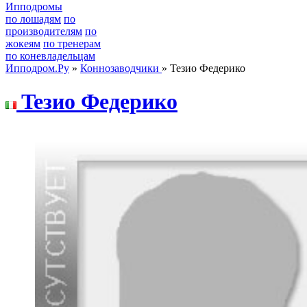
Ипподромы
по лошадям
по
производителям
по
жокеям
по тренерам
по коневладельцам
Ипподром.Ру
»
Коннозаводчики
» Тезио Федерико
Teзио Фeдepико