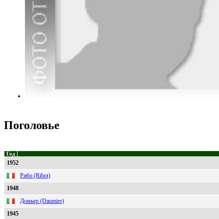
Поголовье
Год
1952
Рибо (Ribot)
1948
Домьер (Daumier)
1945