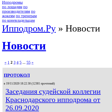
Ипподромы
по лошадям
по
производителям
по
жокеям
по тренерам
по коневладельцам
Ипподром.Ру
» Новости
Новости
«
1
2
3
4
5
...
55
»
ПРОТОКОЛ
в 19/11/2020 18:22:30 (
12381 прочтений
)
Заседания судейской коллегии
Краснодарского ипподрома от
26.09.2020