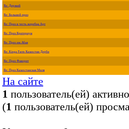
Re: Дерзкий
Re: Большой приз
Re: Приз в честь жеребца Арт
Re: Приз Критериум
Re: Приз им.Абая
Re: Kinga Farm Казахстан Дерби
Re: Приз Фаворит
Re: Приз Казахстанская Миля
На сайте
1
пользователь(ей) активн
(
1
пользователь(ей) просм