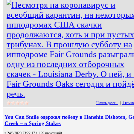
Несмотря на коронавирус и
всеобщий карантин, на некоторы
ипподромах США скачки
продолжаются, хоть и при пусты
трибунах. В прошлую субботу на
ипподроме Fair Grounds разыграл
одну из последних отборочных
скачек - Louisiana Derby. О ней, и
Fair Grounds Oaks сегодня и пойд
речь.
Читать далее...
|
1 комм
You Can Smile одержал победу в Hanshin Dishoten, G
Creek – в Spring Stakes
в 24/3/2020 23:22:17 (
1199 прочтений
)