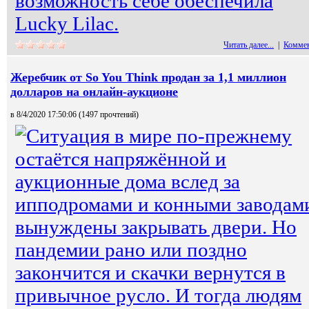
возможность себе обеспечила
Lucky Lilac.
Читать далее...
|
Коммен
Жеребчик от So You Think продан за 1,1 миллион
долларов на онлайн-аукционе
в 8/4/2020 17:50:06 (
1497 прочтений
)
Ситуация в мире по-прежнему
остаётся напряжённой и
аукционные дома вслед за
ипподромами и конными заводам
вынуждены закрывать двери. Но
пандемии рано или поздно
закончится и скачки вернутся в
привычное русло. И тогда людям