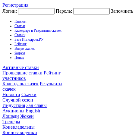
Регистрация
Логин:
Пароль:
Запомнить
Главная
Статьи
Календарь и Результаты скачек
Ставки
База Ипподром.РУ
Рейтинг
Видео скачек
Форум
Поиск
Активные ставки
Прошедшие ставки
Рейтинг
участников
Календарь скачек
Результаты
скачек
Новости
Скачки
Случной сезон
Индустрия
Зал славы
Аукционы
English
Лошади
Жокеи
Тренеры
Коневладельцы
Коннозаводчики