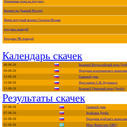
Племенные пони на продажу.
Коневоз на Дальний Восток!
Ищем попутный коневоз Саратов-Москва
продажа лошадей
Продажа ЧК лошадей
Календарь скачек
08-08-26
Большой Всероссийский приз Дер
09-08-26
Праздник ахалтекинского коннозав
14-08-26
Скаковой день
15-08-26
Приз имени С.М. Буденного
15-08-26
Большой Уфимский приз (Дерби)
Результаты скачек
07-08-26
Скаковой день
07-08-26
Арабское Дерби
02-08-26
Праздник арабского коннозав
01-08-26
Мисс Казахстан (ОКС)