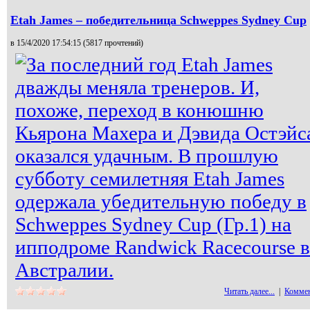
Etah James – победительница Schweppes Sydney Cup
в 15/4/2020 17:54:15 (
5817 прочтений
)
За последний год Etah James
дважды меняла тренеров. И,
похоже, переход в конюшню
Кьярона Махера и Дэвида Остэйс
оказался удачным. В прошлую
субботу семилетняя Etah James
одержала убедительную победу в
Schweppes Sydney Cup (Гр.1) на
ипподроме Randwick Racecourse в
Австралии.
Читать далее...
|
Коммен