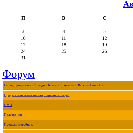
Ав
П
В
С
3
4
5
10
11
12
17
18
19
24
25
26
31
Форум
Выход программы «Лошади в боксах» (ранее — «Обратный отсчёт»)
Профессиональный массаж, терапия лошадей
ЦМИ
Полуторник
Продажа жеребцов.