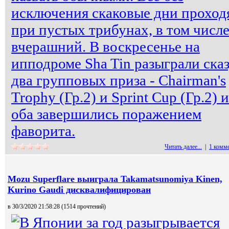
исключения скаковые дни проход
при пустых трибунах, в том числе
вчерашний. В воскресенье на
ипподроме Sha Tin разыграли ска
два групповых приза - Chairman's
Trophy (Гр.2) и Sprint Cup (Гр.2) и
оба завершились поражением
фаворита.
Читать далее...
|
1 комм
Mozu Superflare выиграла Takamatsunomiya Kinen,
Kurino Gaudi дисквалифицирован
в 30/3/2020 21:58:28 (
1514 прочтений
)
В Японии за год разыгрывается