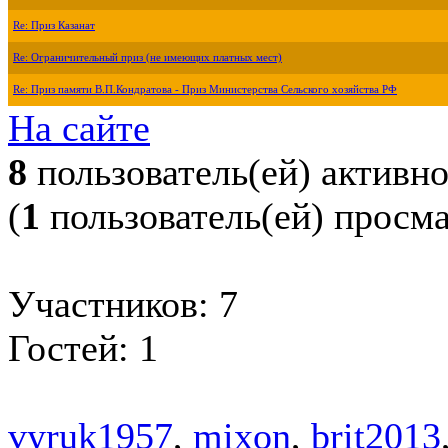
Re: Приз Казанат
Re: Ограничительный приз (не имеющих платных мест)
Re: Приз памяти В.П.Кондратова - Приз Министерства Сельского хозяйства РФ
На сайте
8
пользователь(ей) активн
(
1
пользователь(ей) просм
Участников: 7
Гостей: 1
vyruk1957
,
mixon
,
brit2013