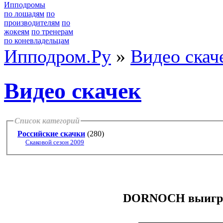
Ипподромы
по лошадям
по
производителям
по
жокеям
по тренерам
по коневладельцам
Ипподром.Ру
»
Видео скач
Видео скачек
Список категорий
Российские скачки
(280)
Скаковой сезон 2009
DORNOCH выигрыв