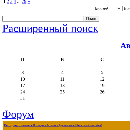
1
2
3
4
...
79
»
Расширенный поиск
Ав
П
В
С
3
4
5
10
11
12
17
18
19
24
25
26
31
Форум
Выход программы «Лошади в боксах» (ранее — «Обратный отсчёт»)