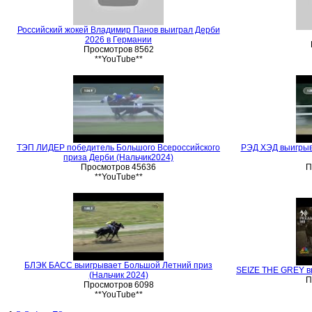
Российский жокей Владимир Панов выиграл Дерби
2026 в Германии
Просмотров 8562
**YouTube**
ТЭП ЛИДЕР победитель Большого Всероссийского
РЭД ХЭД выигрыв
приза Дерби (Нальчик2024)
Просмотров 45636
П
**YouTube**
БЛЭК БАСС выигрывает Большой Летний приз
SEIZE THE GREY вы
(Нальчик 2024)
П
Просмотров 6098
**YouTube**