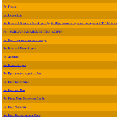
Re: Гизана
Re: Супер Тип
Re: Большой Всероссийский приз Дерби (Приз памяти первого президента КБР В.М.Коко
Re: «БОЛЬШОЙ КАЗАНСКИЙ ПРИЗ» (ДЕРБИ)
Re: Приз Терского конного завода
Re: Большой Летний приз
Re: Дерзкий
Re: Большой приз
Re: Приз в честь жеребца Арт
Re: Приз Критериум
Re: Приз им.Абая
Re: Kinga Farm Казахстан Дерби
Re: Приз Фаворит
Re: Приз Казахстанская Миля