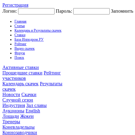
Регистрация
Логин:
Пароль:
Запомнить
Главная
Статьи
Календарь и Результаты скачек
Ставки
База Ипподром.РУ
Рейтинг
Видео скачек
Форум
Поиск
Активные ставки
Прошедшие ставки
Рейтинг
участников
Календарь скачек
Результаты
скачек
Новости
Скачки
Случной сезон
Индустрия
Зал славы
Аукционы
English
Лошади
Жокеи
Тренеры
Коневладельцы
Коннозаводчики