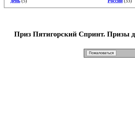
день
(5)
России
(33)
Приз Пятигорский Спринт. Призы дл
Пожаловаться