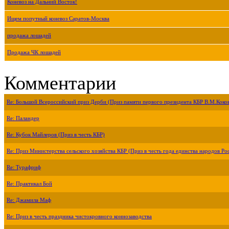
Коневоз на Дальний Восток!
Ищем попутный коневоз Саратов-Москва
продажа лошадей
Продажа ЧК лошадей
Комментарии
Re: Большой Всероссийский приз Дерби (Приз памяти первого президента КБР В.М.Коко
Re: Паландер
Re: Кубок Майлеров (Приз в честь КБР)
Re: Приз Министерства сельского хозяйства КБР (Приз в честь года единства народов Ро
Re: Турафриф
Re: Практикал Бой
Re: Джамила Маф
Re: Приз в честь праздника чистокровного коннозаводства