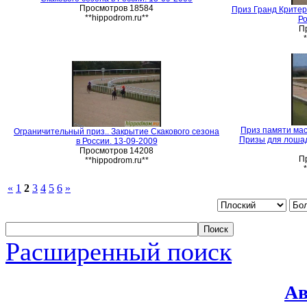
Просмотров 18584
Приз Гранд Критер
**hippodrom.ru**
Ро
П
Приз памяти мас
Ограничительный приз.. Закрытие Скакового сезона
Призы для лошад
в России. 13-09-2009
Просмотров 14208
П
**hippodrom.ru**
«
1
2
3
4
5
6
»
Расширенный поиск
Ав