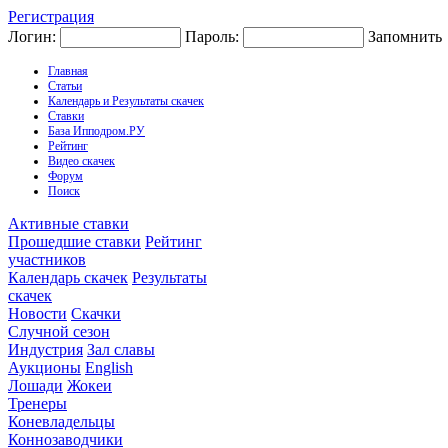
Регистрация
Логин:
Пароль:
Запомнить
Главная
Статьи
Календарь и Результаты скачек
Ставки
База Ипподром.РУ
Рейтинг
Видео скачек
Форум
Поиск
Активные ставки
Прошедшие ставки
Рейтинг
участников
Календарь скачек
Результаты
скачек
Новости
Скачки
Случной сезон
Индустрия
Зал славы
Аукционы
English
Лошади
Жокеи
Тренеры
Коневладельцы
Коннозаводчики