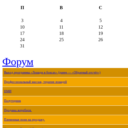
П
В
С
3
4
5
10
11
12
17
18
19
24
25
26
31
Форум
Выход программы «Лошади в боксах» (ранее — «Обратный отсчёт»)
Профессиональный массаж, терапия лошадей
ЦМИ
Полуторник
Продажа жеребцов.
Племенные пони на продажу.