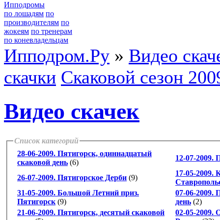
Ипподромы
по лошадям
по
производителям
по
жокеям
по тренерам
по коневладельцам
Ипподром.Ру
»
Видео скач
скачки
Скаковой сезон 200
Видео скачек
Список категорий
28-06-2009. Пятигорск, одиннадцатый
12-07-2009.
скаковой день
(6)
17-05-2009.
26-07-2009. Пятигорское Дерби
(9)
Ставрополь
31-05-2009. Большой Летний приз.
07-06-2009.
Пятигорск
(9)
день
(2)
21-06-2009. Пятигорск, десятый скаковой
02-05-2009.