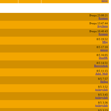
novo
Вчера 23:08:21
Kremen
Вчера 13:47:44
Joychens
Вчера 10:40:43
Kremen
8/5 19:52
Mbg
8/5 17:10
mixon
8/5 16:05
DonHK
8/5 14:51
Borovichok
8/5 11:15
Adel_Wolf
8/5 7:57
Hellga
8/5 3:52
jockeyclub
8/5 3:45
jockeyclub
8/5 3:36
jockeyclub
8/5 3:23