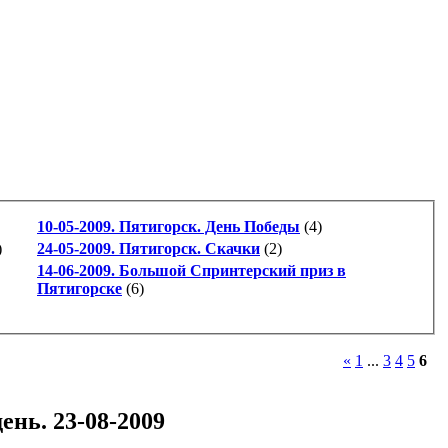
10-05-2009. Пятигорск. День Победы
(4)
)
24-05-2009. Пятигорск. Скачки
(2)
14-06-2009. Большой Спринтерский приз в
Пятигорске
(6)
«
1
...
3
4
5
6
нь. 23-08-2009