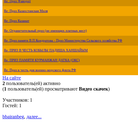
Re: Приз Фаворит
Re: Приз Казахстанская Миля
Re: Приз Казанат
Re: Ограничительный приз (не имеющих платных мест)
Re: Приз памяти В.П.Кондратова - Приз Министерства Сельского хозяйства РФ
Re: ПРИЗ В ЧЕСТЬ КОБЫЛЫ ПАДИША ХАНШАЙЫМ
Re: ПРИЗ ПАМЯТИ КУРМАНЖАН ДАТКА (ОКС)
Re: Приз в честь дня военно-морского флота РФ
На сайте
2
пользователь(ей) активно
(
1
пользователь(ей) просматривают
Видео скачек
)
Участников: 1
Гостей: 1
bbairanbeg
,
далее...