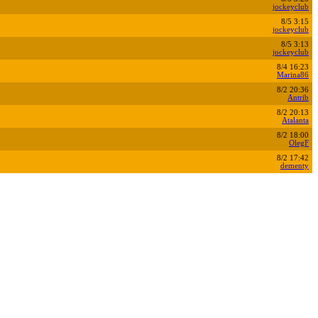
jockeyclub
8/5 3:15
jockeyclub
8/5 3:13
jockeyclub
8/4 16:23
Marina86
8/2 20:36
Antrib
8/2 20:13
Atalanta
8/2 18:00
OlegF
8/2 17:42
dementy