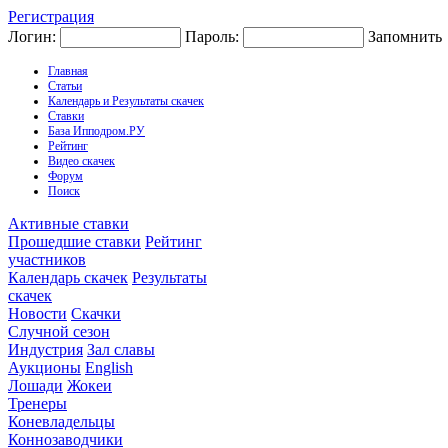
Регистрация
Логин:
Пароль:
Запомнить
Главная
Статьи
Календарь и Результаты скачек
Ставки
База Ипподром.РУ
Рейтинг
Видео скачек
Форум
Поиск
Активные ставки
Прошедшие ставки
Рейтинг
участников
Календарь скачек
Результаты
скачек
Новости
Скачки
Случной сезон
Индустрия
Зал славы
Аукционы
English
Лошади
Жокеи
Тренеры
Коневладельцы
Коннозаводчики