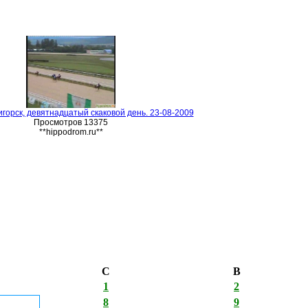
горск, девятнадцатый скаковой день. 23-08-2009
Просмотров 13375
**hippodrom.ru**
С
В
1
2
8
9