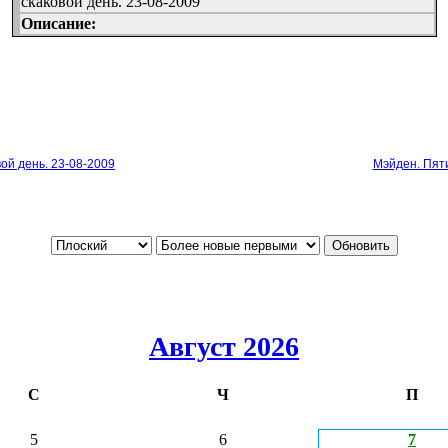
скаковой день. 23-08-2009
Описание:
ой день. 23-08-2009
Мэйден. Пяти
Август 2026
С
Ч
П
5
6
7