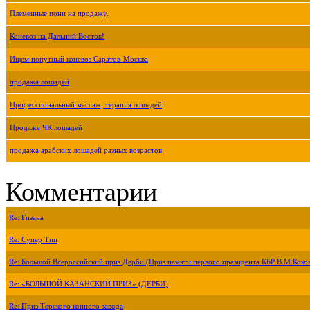
Племенные пони на продажу.
Коневоз на Дальний Восток!
Ищем попутный коневоз Саратов-Москва
продажа лошадей
Профессиональный массаж, терапия лошадей
Продажа ЧК лошадей
продажа арабских лошадей разных возрастов
Комментарии
Re: Гизана
Re: Супер Тип
Re: Большой Всероссийский приз Дерби (Приз памяти первого президента КБР В.М.Коко
Re: «БОЛЬШОЙ КАЗАНСКИЙ ПРИЗ» (ДЕРБИ)
Re: Приз Терского конного завода