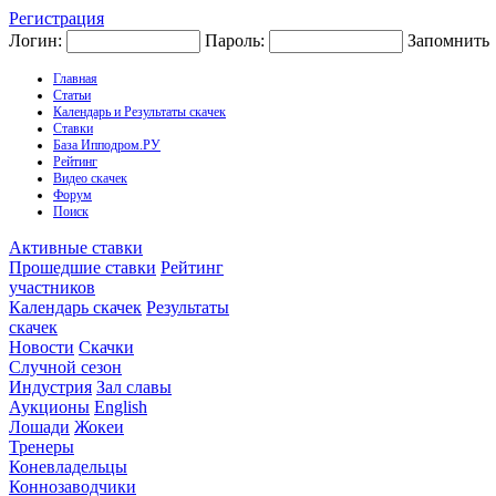
Регистрация
Логин:
Пароль:
Запомнить
Главная
Статьи
Календарь и Результаты скачек
Ставки
База Ипподром.РУ
Рейтинг
Видео скачек
Форум
Поиск
Активные ставки
Прошедшие ставки
Рейтинг
участников
Календарь скачек
Результаты
скачек
Новости
Скачки
Случной сезон
Индустрия
Зал славы
Аукционы
English
Лошади
Жокеи
Тренеры
Коневладельцы
Коннозаводчики