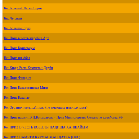
Re: Большой Летний приз
Re: Дерзкий
Re: Большой приз
Re: Приз в честь жеребца Арт
Re: Приз Критериум
Re: Приз им.Абая
Re: Kinga Farm Казахстан Дерби
Re: Приз Фаворит
Re: Приз Казахстанская Миля
Re: Приз Казанат
Re: Ограничительный приз (не имеющих платных мест)
Re: Приз памяти В.П.Кондратова - Приз Министерства Сельского хозяйства РФ
Re: ПРИЗ В ЧЕСТЬ КОБЫЛЫ ПАДИША ХАНШАЙЫМ
Re: ПРИЗ ПАМЯТИ КУРМАНЖАН ДАТКА (ОКС)