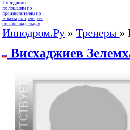
Ипподромы
по лошадям
по
производителям
по
жокеям
по тренерам
по коневладельцам
Ипподром.Ру
»
Тренеры
»
Висхaджиев Зелемх