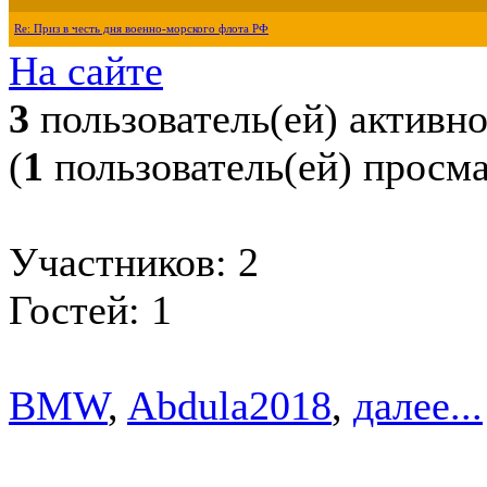
Re: Приз в честь дня военно-морского флота РФ
На сайте
3
пользователь(ей) активн
(
1
пользователь(ей) просм
Участников: 2
Гостей: 1
BMW
,
Abdula2018
,
далее...