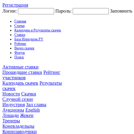
Регистрация
Логин:
Пароль:
Запомнить
Главная
Статьи
Календарь и Результаты скачек
Ставки
База Ипподром.РУ
Рейтинг
Видео скачек
Форум
Поиск
Активные ставки
Прошедшие ставки
Рейтинг
участников
Календарь скачек
Результаты
скачек
Новости
Скачки
Случной сезон
Индустрия
Зал славы
Аукционы
English
Лошади
Жокеи
Тренеры
Коневладельцы
Коннозаводчики