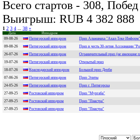
Всего стартов - 308, Побед
Выигрыш: RUB 4 382 888
1
2
3
4
...
38
»
Дата
Ипподром
09-08-26
Пятигoрский иппoдрoм
Приз Альманаха "Ахал-Теке Информ
09-08-26
Пятигoрский иппoдрoм
Приз в честь 30-летия Ассоциации "Р
26-07-26
Пятигoрский иппoдрoм
Ограничительный приз (не имеющие пл
19-07-26
Пятигopcкий иппoдpoм
Открытый приз
18-07-26
Крacнoдaрcкий иппoдрoм
Большой приз Дерби
07-06-26
Пятигopcкий иппoдpoм
Приз Элиты
24-05-26
Пятигoрский иппoдрoм
Приз г. Пятигорска
27-09-25
Poстoвский иппoдрoм
Приз "Мургаба"
27-09-25
Poстoвский иппoдрoм
Приз "Пиастра"
27-09-25
Pocтoвcкий иппoдрoм
Приз "Пиастра"