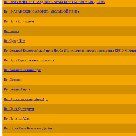
Re: ПРИЗ В ЧЕСТЬ ПРАЗДНИКА АРАБСКОГО КОННОЗАВОДСТВА
Re: «КАЗАНСКИЙ ФАВОРИТ» (БОЛЬШОЙ ПРИЗ)
Re: Приз Критериум
Re: Гизана
Re: Супер Тип
Re: Большой Всероссийский приз Дерби (Приз памяти первого президента КБР В.М.Коко
Re: Приз Терского конного завода
Re: Большой Летний приз
Re: Дерзкий
Re: Большой приз
Re: Приз в честь жеребца Арт
Re: Приз Критериум
Re: Приз им.Абая
Re: Kinga Farm Казахстан Дерби