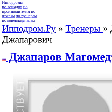
Ипподромы
по лошадям
по
производителям
по
жокеям
по тренерам
по коневладельцам
Ипподром.Ру
»
Тренеры
»
Джапарович
Джапаpoв Магoмeд