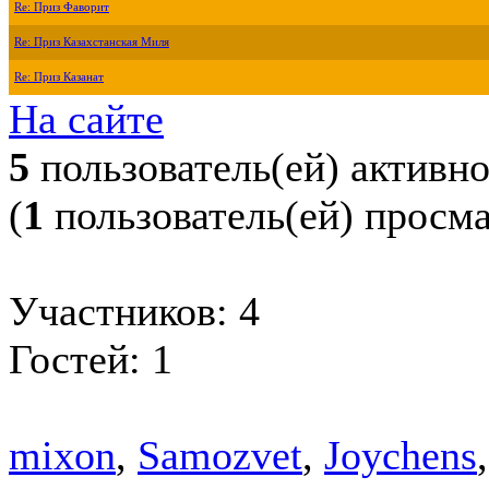
Re: Приз Фаворит
Re: Приз Казахстанская Миля
Re: Приз Казанат
На сайте
5
пользователь(ей) активн
(
1
пользователь(ей) просм
Участников: 4
Гостей: 1
mixon
,
Samozvet
,
Joychens