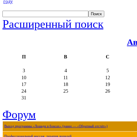
году
Расширенный поиск
Ав
П
В
С
3
4
5
10
11
12
17
18
19
24
25
26
31
Форум
Выход программы «Лошади в боксах» (ранее — «Обратный отсчёт»)
Профессиональный массаж, терапия лошадей