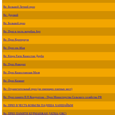
Re: Большой Летний приз
Re: Дерзкий
Re: Большой приз
Re: Приз в честь жеребца Арт
Re: Приз Критериум
Re: Приз им.Абая
Re: Kinga Farm Казахстан Дерби
Re: Приз Фаворит
Re: Приз Казахстанская Миля
Re: Приз Казанат
Re: Ограничительный приз (не имеющих платных мест)
Re: Приз памяти В.П.Кондратова - Приз Министерства Сельского хозяйства РФ
Re: ПРИЗ В ЧЕСТЬ КОБЫЛЫ ПАДИША ХАНШАЙЫМ
Re: ПРИЗ ПАМЯТИ КУРМАНЖАН ДАТКА (ОКС)