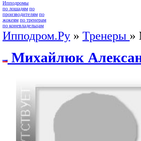
Ипподромы
по лошадям
по
производителям
по
жокеям
по тренерам
по коневладельцам
Ипподром.Ру
»
Тренеры
»
Миxайлюк Aлекса