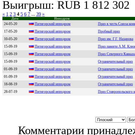
Выигрыш: RUB 1 812 302
«
1
2
3
4
5
6
7
...
39
»
Дата
Ипподром
24-05-20
Пятигoрcкий иппoдрoм
Приз в честь Союза кон
17-05-20
Пятигoрский иппoдрoм
Пробный приз
10-05-20
Пятигоpский ипподpом
Приз им. Г.Г. Назарова
15-09-19
Пятигoрский иппoдрoм
Приз памяти А.М. Клюк
15-09-19
Пятигоpский ипподpом
Приз Северного Кавказ
15-09-19
Пятигоpcкий ипподpом
Ограничительный приз
01-09-19
Пятигoрcкий иппoдрoм
Ограничительный приз
01-09-19
Пятигopcкий иппoдpoм
Ограничительный приз
18-08-19
Пятигоpcкий ипподpом
Ограничительный приз
28-07-19
Пятигoрский иппoдрoм
Приз Ставропольского 
Комментарии принадлеж