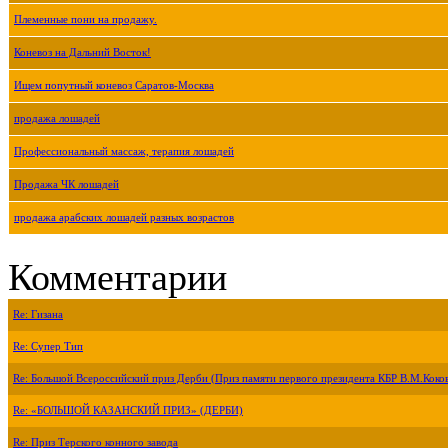
Племенные пони на продажу.
Коневоз на Дальний Восток!
Ищем попутный коневоз Саратов-Москва
продажа лошадей
Профессиональный массаж, терапия лошадей
Продажа ЧК лошадей
продажа арабских лошадей разных возрастов
Комментарии
Re: Гизана
Re: Супер Тип
Re: Большой Всероссийский приз Дерби (Приз памяти первого президента КБР В.М.Коко
Re: «БОЛЬШОЙ КАЗАНСКИЙ ПРИЗ» (ДЕРБИ)
Re: Приз Терского конного завода