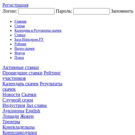
Регистрация
Логин:
Пароль:
Запомнить
Главная
Статьи
Календарь и Результаты скачек
Ставки
База Ипподром.РУ
Рейтинг
Видео скачек
Форум
Поиск
Активные ставки
Прошедшие ставки
Рейтинг
участников
Календарь скачек
Результаты
скачек
Новости
Скачки
Случной сезон
Индустрия
Зал славы
Аукционы
English
Лошади
Жокеи
Тренеры
Коневладельцы
Коннозаводчики