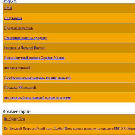
Форум
ЦМИ
Полуторник
Продажа жеребцов.
Племенные пони на продажу.
Коневоз на Дальний Восток!
Ищем попутный коневоз Саратов-Москва
продажа лошадей
Профессиональный массаж, терапия лошадей
Продажа ЧК лошадей
продажа арабских лошадей разных возрастов
Комментарии
Re: Супер Тип
Re: Большой Всероссийский приз Дерби (Приз памяти первого президента КБР В.М.Коко