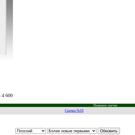
 4 600
м
Название скачки
Скачка №10