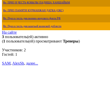
Re: ПРИЗ В ЧЕСТЬ КОБЫЛЫ ПАДИША ХАНШАЙЫМ
Re: ПРИЗ ПАМЯТИ КУРМАНЖАН ДАТКА (ОКС)
Re: Приз в честь дня военно-морского флота РФ
Re: Приз в честь дня казачьей воинской доблести
На сайте
3
пользователь(ей) активно
(
1
пользователь(ей) просматривают
Тренеры
)
Участников: 2
Гостей: 1
SAM
,
AlexSh
,
далее...