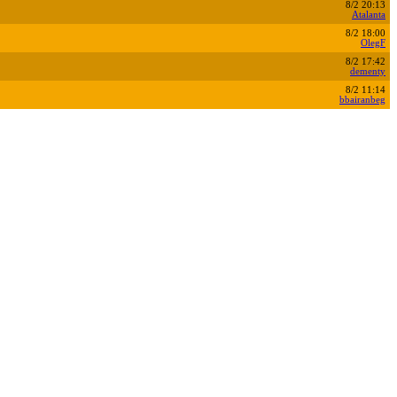
8/2 20:13
Atalanta
8/2 18:00
OlegF
8/2 17:42
dementy
8/2 11:14
bbairanbeg