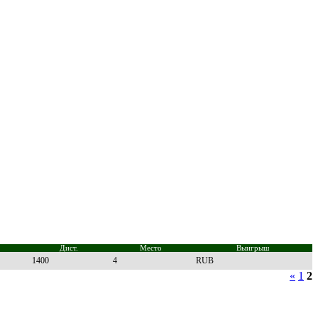
Дист.
Место
Выигрыш
1400
4
RUB
«
1
2