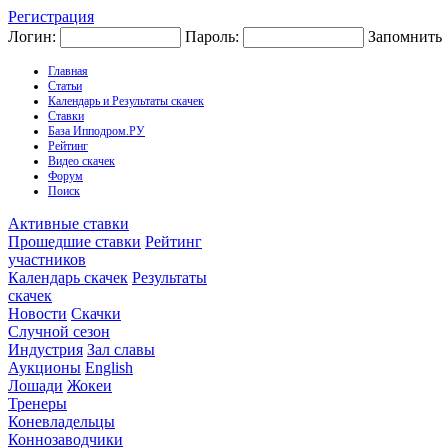
Регистрация
Логин:
Пароль:
Запомнить
Главная
Статьи
Календарь и Результаты скачек
Ставки
База Ипподром.РУ
Рейтинг
Видео скачек
Форум
Поиск
Активные ставки
Прошедшие ставки
Рейтинг
участников
Календарь скачек
Результаты
скачек
Новости
Скачки
Случной сезон
Индустрия
Зал славы
Аукционы
English
Лошади
Жокеи
Тренеры
Коневладельцы
Коннозаводчики