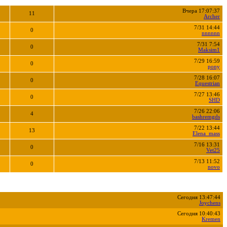
Вчера 17:07:37
11
Archer
7/31 14:44
0
nnnnnn
7/31 7:54
0
Maksim1
7/29 16:59
0
pony
7/28 16:07
0
Equestrian
7/27 13:46
0
SHD
7/26 22:06
4
bashremgds
7/22 13:44
13
Elena_mass
7/16 13:31
0
Vet25
7/13 11:52
0
novo
Сегодня 13:47:44
Joychens
Сегодня 10:40:43
Kremen