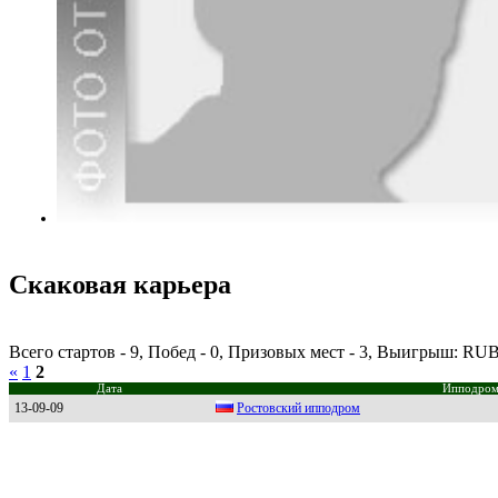
Скаковая карьера
Всего стартов - 9, Побед - 0, Призовых мест - 3, Выигрыш: RUB
«
1
2
Дата
Ипподро
13-09-09
Pоcтовcкий ипподpом