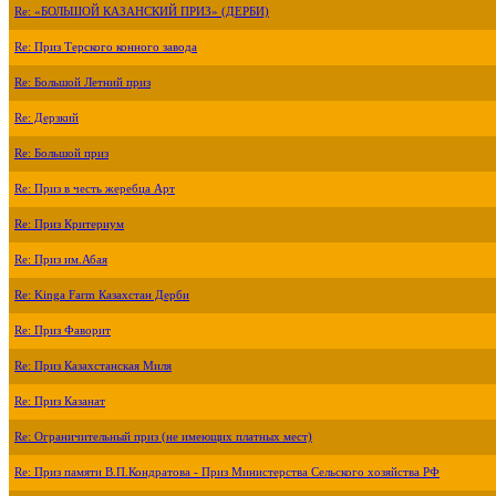
Re: «БОЛЬШОЙ КАЗАНСКИЙ ПРИЗ» (ДЕРБИ)
Re: Приз Терского конного завода
Re: Большой Летний приз
Re: Дерзкий
Re: Большой приз
Re: Приз в честь жеребца Арт
Re: Приз Критериум
Re: Приз им.Абая
Re: Kinga Farm Казахстан Дерби
Re: Приз Фаворит
Re: Приз Казахстанская Миля
Re: Приз Казанат
Re: Ограничительный приз (не имеющих платных мест)
Re: Приз памяти В.П.Кондратова - Приз Министерства Сельского хозяйства РФ