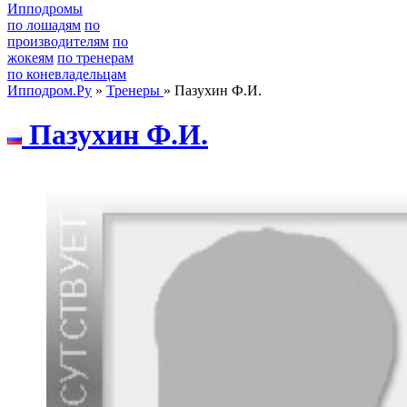
Ипподромы
по лошадям
по
производителям
по
жокеям
по тренерам
по коневладельцам
Ипподром.Ру
»
Тренеры
» Пазухин Ф.И.
Пaзуxин Ф.И.