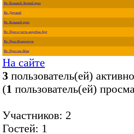
Re: Большой Летний приз
Re: Дерзкий
Re: Большой приз
Re: Приз в честь жеребца Арт
Re: Приз Критериум
Re: Приз им.Абая
На сайте
3
пользователь(ей) активн
(
1
пользователь(ей) просм
Участников: 2
Гостей: 1