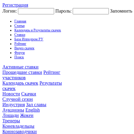
Регистрация
Логин:
Пароль:
Запомнить
Главная
Статьи
Календарь и Результаты скачек
Ставки
База Ипподром.РУ
Рейтинг
Видео скачек
Форум
Поиск
Активные ставки
Прошедшие ставки
Рейтинг
участников
Календарь скачек
Результаты
скачек
Новости
Скачки
Случной сезон
Индустрия
Зал славы
Аукционы
English
Лошади
Жокеи
Тренеры
Коневладельцы
Коннозаводчики