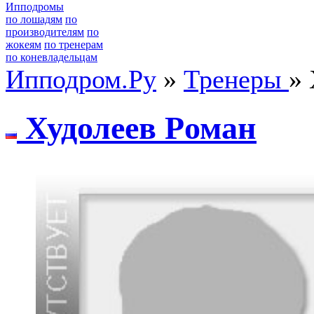
Ипподромы
по лошадям
по
производителям
по
жокеям
по тренерам
по коневладельцам
Ипподром.Ру
»
Тренеры
» 
Худолеев Pомaн