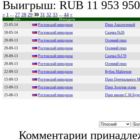
Выигрыш: RUB 11 953 950
«
1
...
27
28
29
30
31
32
33
...
44
»
Дата
Ипподром
25-05-14
Ростовский ипподром
Приз Аналогичной
18-05-14
Ростовский ипподром
Скачка №26
29-09-13
Роcтовcкий ипподром
Осенний приз
29-09-13
Poстoвский иппoдpoм
Осенний приз
29-09-13
Ростовский ипподpом
Скачка №178
29-09-13
Ростовский ипподром
Осенний приз
22-09-13
Pocтoвcкий иппoдрoм
Кубок Майлеров
15-09-13
Pостовский ипподpом
Приз Центрального М
15-09-13
Рoстoвский иппoдрoм
Приз Золотая осень
25-08-13
Рocтoвcкий иппoдpoм
Приз имени С.М.Буде
Комментарии принадлеж