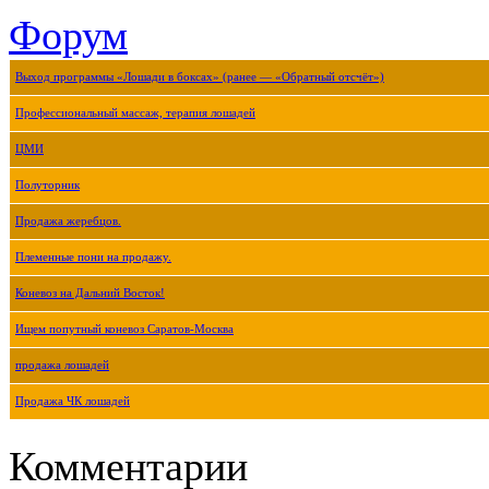
Форум
Выход программы «Лошади в боксах» (ранее — «Обратный отсчёт»)
Профессиональный массаж, терапия лошадей
ЦМИ
Полуторник
Продажа жеребцов.
Племенные пони на продажу.
Коневоз на Дальний Восток!
Ищем попутный коневоз Саратов-Москва
продажа лошадей
Продажа ЧК лошадей
Комментарии