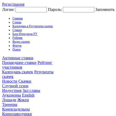
Регистрация
Логин:
Пароль:
Запомнить
Главная
Статьи
Календарь и Результаты скачек
Ставки
База Ипподром.РУ
Рейтинг
Видео скачек
Форум
Поиск
Активные ставки
Прошедшие ставки
Рейтинг
участников
Календарь скачек
Результаты
скачек
Новости
Скачки
Случной сезон
Индустрия
Зал славы
Аукционы
English
Лошади
Жокеи
Тренеры
Коневладельцы
Коннозаводчики