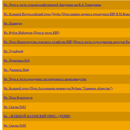
Re: Приз в честь сельскохозяйственной Академии им.К.А.Тимирязева
Re: Большой Всероссийский приз Дерби (Приз памяти первого президента КБР В.М.Коко
Re: Паландер
Re: Кубок Майлеров (Приз в честь КБР)
Re: Приз Министерства сельского хозяйства КБР (Приз в честь года единства народов Ро
Re: Турафриф
Re: Практикал Бой
Re: Джамила Маф
Re: Приз в честь праздника чистокровного коннозаводства
Re: Большой приз (Приз Ассоциации коневодов Кубани "Скаковое общество")
Re: Приз Критериум
Re: Скачка №82
Re: «БОЛЬШОЙ КАЗАНСКИЙ ПРИЗ» (ДЕРБИ)
Re: Скачка №80