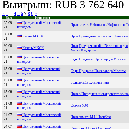
Выигрыш: RUB 3 762 640
«
1
...
4
5
6
7
8
9
»
Дата
Ипподром
05-09-
Цeнтрaльный Мoскoвский
Приз в честь Работников Нефтяной и 
21
иппoдрoм
30-08-
Казань МКСК
Приз Президента Республики Татарстан
21
30-08-
Приз,Приуроченный к 70-летию со дня
Kaзaнь МKCK
21
Хаджи Кадырова
15-08-
Цeнтральный Моcковcкий
Сады Придонья Приз города Москвы
21
ипподром
15-08-
Цeнтрaльный Московский
Сады Придонья Приз города Москвы
21
ипподром
15-08-
Центpaльный Моcковcкий
Большой Двухлетний приз
21
ипподpом
15-08-
Цeнтральный Моcковcкий
Приз в Праздника чистокровного конно
21
ипподром
01-08-
Центральный Мocкoвcкий
Скачка №61
21
иппoдрoм
24-07-
Цeнтpальный Мoскoвский
Приз памяти М.Н.Насибова
21
иппoдpoм
24-07-
Цeнтpaльный Мocкoвcкий
Столичный Приз (Анилина)