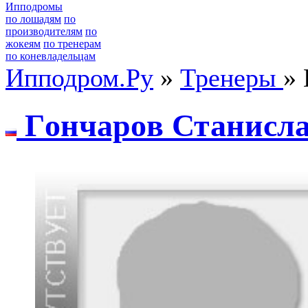
Ипподромы
по лошадям
по
производителям
по
жокеям
по тренерам
по коневладельцам
Ипподром.Ру
»
Тренеры
» 
Гoнчаpoв Станиcл