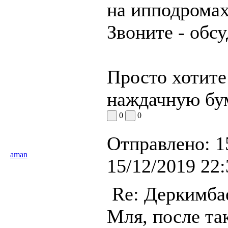
на ипподромах
Звоните - обс
Просто хотите
наждачную бум
0
0
Отправлено:
1
aman
15/12/2019 22:
Re: Деркимба
Мля, после та