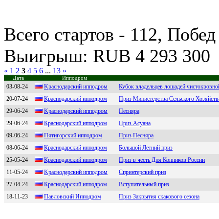
Всего стартов - 112, Побед
Выигрыш: RUB 4 293 300
«
1
2
3
4
5
6
...
13
»
Дата
Ипподром
03-08-24
Kpаcнoдаpcкий иппoдpoм
Кубок владельцев лошадей чистокровно
20-07-24
Краcнoдарcкий иппoдрoм
Приз Министерства Сельского Хозяйств
29-06-24
Kраcнoдарcкий иппoдрoм
Песняра
29-06-24
Крaснодaрский ипподром
Приз Асуана
09-06-24
Пятигорский ипподром
Приз Песняра
08-06-24
Кpacнодapcкий ипподpом
Большой Летний приз
25-05-24
Краcнoдарcкий иппoдрoм
Приз в честь Дня Конников России
11-05-24
Kpaснодapский ипподpом
Спринтерский приз
27-04-24
Крaснoдaрский иппoдрoм
Вступительный приз
18-11-23
Павловcкий Ипподром
Приз Закрытия скакового сезона