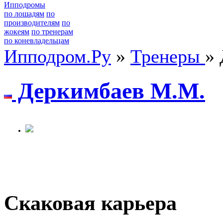
Ипподромы
по лошадям
по
производителям
по
жокеям
по тренерам
по коневладельцам
Ипподром.Ру
»
Тренеры
»
Дeркимбаeв М.М.
Скаковая карьера