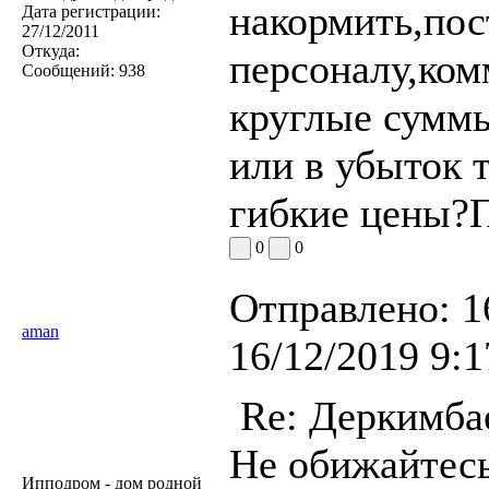
накормить,пос
Дата регистрации:
27/12/2011
Откуда:
персоналу,ком
Сообщений:
938
круглые суммы
или в убыток т
гибкие цены?П
0
0
Отправлено:
1
aman
16/12/2019 9:1
Re: Деркимба
Не обижайтесь
Ипподром - дом родной