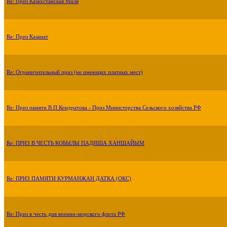
Re: Приз Казахстанская Миля
Re: Приз Казанат
Re: Ограничительный приз (не имеющих платных мест)
Re: Приз памяти В.П.Кондратова - Приз Министерства Сельского хозяйства РФ
Re: ПРИЗ В ЧЕСТЬ КОБЫЛЫ ПАДИША ХАНШАЙЫМ
Re: ПРИЗ ПАМЯТИ КУРМАНЖАН ДАТКА (ОКС)
Re: Приз в честь дня военно-морского флота РФ