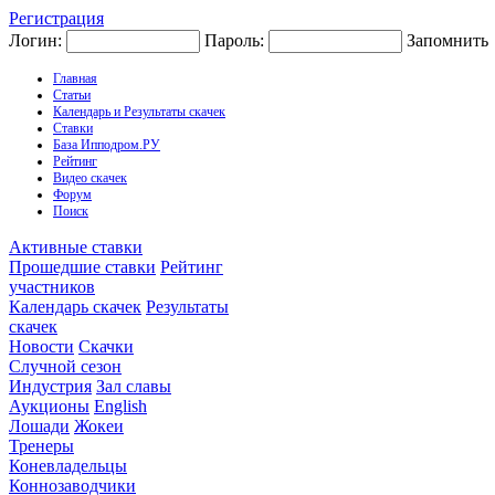
Регистрация
Логин:
Пароль:
Запомнить
Главная
Статьи
Календарь и Результаты скачек
Ставки
База Ипподром.РУ
Рейтинг
Видео скачек
Форум
Поиск
Активные ставки
Прошедшие ставки
Рейтинг
участников
Календарь скачек
Результаты
скачек
Новости
Скачки
Случной сезон
Индустрия
Зал славы
Аукционы
English
Лошади
Жокеи
Тренеры
Коневладельцы
Коннозаводчики