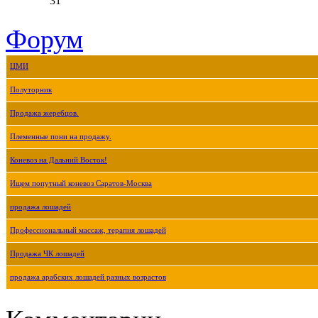
31
Форум
ЦМИ
Полуторник
Продажа жеребцов.
Племенные пони на продажу.
Коневоз на Дальний Восток!
Ищем попутный коневоз Саратов-Москва
продажа лошадей
Профессиональный массаж, терапия лошадей
Продажа ЧК лошадей
продажа арабских лошадей разных возрастов