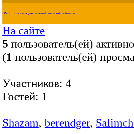
Re: Приз в честь дня казачьей воинской доблести
На сайте
5
пользователь(ей) активн
(
1
пользователь(ей) просм
Участников: 4
Гостей: 1
Shazam
,
berendger
,
Salimch