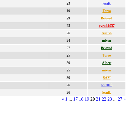
23
lesnik
19
Torro
29
Beloved
25
vyruk1957
26
Antrib
24
mixon
27
Beloved
25
Torro
30
Albert
25
mixon
30
SAM
26
brit2013
26
lesnik
«
1
...
17
18
19
20
21
22
23
...
27
»