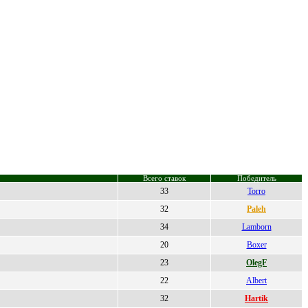
Всего ставок
Победитель
33
Torro
32
Paleh
34
Lamborn
20
Boxer
23
OlegF
22
Albert
32
Hartik