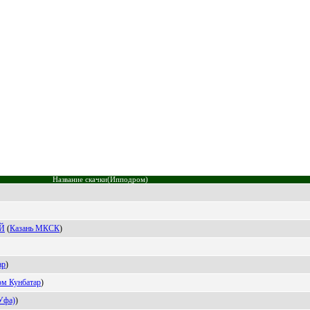
Название скачки(Ипподром)
Й
(
Казань МКСК
)
aр
)
м Кунбaтaр
)
Уфa)
)