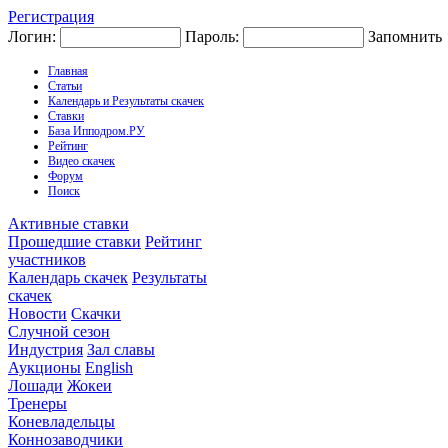
Регистрация
Логин:
Пароль:
Запомнить
Главная
Статьи
Календарь и Результаты скачек
Ставки
База Ипподром.РУ
Рейтинг
Видео скачек
Форум
Поиск
Активные ставки
Прошедшие ставки
Рейтинг
участников
Календарь скачек
Результаты
скачек
Новости
Скачки
Случной сезон
Индустрия
Зал славы
Аукционы
English
Лошади
Жокеи
Тренеры
Коневладельцы
Коннозаводчики