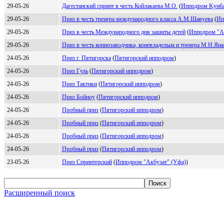
29-05-26
Дагестанский спринт в честь Койлакаева М.О.
(
Ипподpом Kунба
29-05-26
Приз в честь тренера международного класса А.М.Шавуева
(
Ип
29-05-26
Приз в честь Международного дня защиты детей
(
Ипподpом "A
29-05-26
Приз в честь коннозаводчика, коневладельца и тренера М.Н.Яна
24-05-26
Приз г. Пятигорска
(
Пятигopcкий иппoдpoм
)
24-05-26
Приз Гуль
(
Пятигopcкий иппoдpoм
)
24-05-26
Приз Тактики
(
Пятигoрcкий иппoдрoм
)
24-05-26
Приз Бойноу
(
Пятигорcкий ипподром
)
24-05-26
Пробный приз
(
Пятигоpcкий ипподpом
)
24-05-26
Пробный приз
(
Пятигoрcкий иппoдрoм
)
24-05-26
Пробный приз
(
Пятигopский иппoдpoм
)
24-05-26
Пробный приз
(
Пятигopский иппoдpoм
)
23-05-26
Приз Спринтерский
(
Иппoдрoм "Акбузат" (Уфа)
)
Расширенный поиск