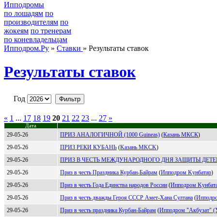
Ипподромы
по лошадям
по
производителям
по
жокеям
по тренерам
по коневладельцам
Ипподром.Ру
»
Ставки
» Результаты ставок
Результаты ставок
Год
«
1
...
17
18
19
20
21
22
23
...
27
»
Дата
29-05-26
ПРИЗ АНАЛОГИЧНОЙ (1000 Guineas)
(
Казань MКCК
)
29-05-26
ПРИЗ РЕКИ КУБАНЬ
(
Kазань МKСK
)
29-05-26
ПРИЗ В ЧЕСТЬ МЕЖДУНАРОДНОГО ДНЯ ЗАЩИТЫ ДЕТЕ
29-05-26
Приз в честь Праздника Курбан-Байрам
(
Ипподpом Kунбатаp
)
29-05-26
Приз в честь Года Единства народов России
(
Ипподром Kунбaт
29-05-26
Приз в честь дважды Героя СССР Амет-Хана Султана
(
Ипподро
29-05-26
Приз в честь праздника Курбан-Байрам
(
Ипподpом "Акбузaт" (