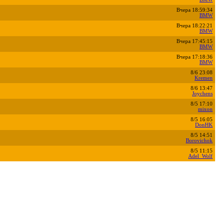
Вчера 18:59:34
BMW
Вчера 18:22:21
BMW
Вчера 17:45:15
BMW
Вчера 17:18:36
BMW
8/6 23:08
Kremen
8/6 13:47
Joychens
8/5 17:10
mixon
8/5 16:05
DonHK
8/5 14:51
Borovichok
8/5 11:15
Adel_Wolf