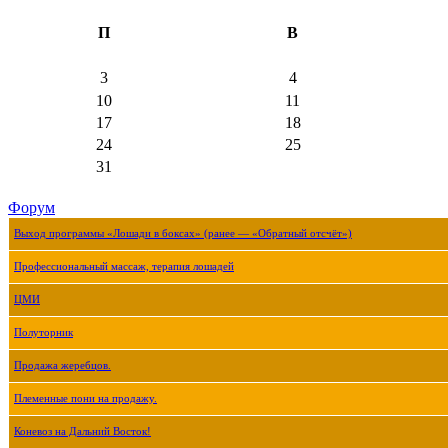
П
В
3
4
10
11
17
18
24
25
31
Форум
Выход программы «Лошади в боксах» (ранее — «Обратный отсчёт»)
Профессиональный массаж, терапия лошадей
ЦМИ
Полуторник
Продажа жеребцов.
Племенные пони на продажу.
Коневоз на Дальний Восток!