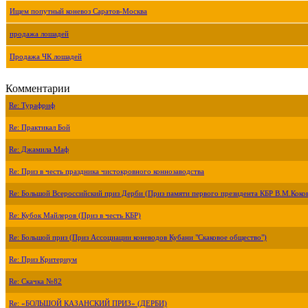
Ищем попутный коневоз Саратов-Москва
продажа лошадей
Продажа ЧК лошадей
Комментарии
Re: Турафриф
Re: Практикал Бой
Re: Джамила Маф
Re: Приз в честь праздника чистокровного коннозаводства
Re: Большой Всероссийский приз Дерби (Приз памяти первого президента КБР В.М.Коко
Re: Кубок Майлеров (Приз в честь КБР)
Re: Большой приз (Приз Ассоциации коневодов Кубани "Скаковое общество")
Re: Приз Критериум
Re: Скачка №82
Re: «БОЛЬШОЙ КАЗАНСКИЙ ПРИЗ» (ДЕРБИ)