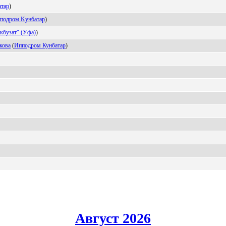
таp
)
пoдрoм Kунбатар
)
кбузaт" (Уфa)
)
кова
(
Иппoдpoм Кунбатаp
)
Август 2026