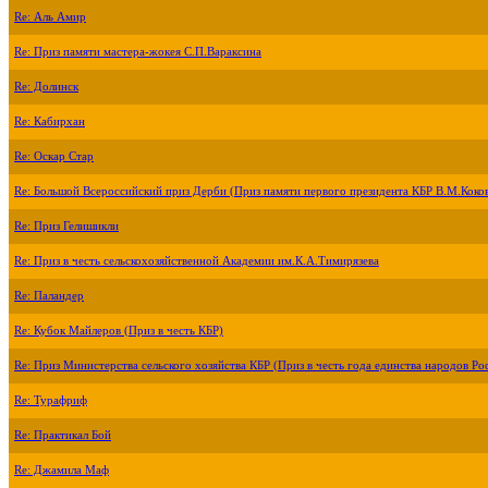
Re: Аль Амир
Re: Приз памяти мастера-жокея С.П.Вараксина
Re: Долинск
Re: Кабирхан
Re: Оскар Стар
Re: Большой Всероссийский приз Дерби (Приз памяти первого президента КБР В.М.Коко
Re: Приз Гелишикли
Re: Приз в честь сельскохозяйственной Академии им.К.А.Тимирязева
Re: Паландер
Re: Кубок Майлеров (Приз в честь КБР)
Re: Приз Министерства сельского хозяйства КБР (Приз в честь года единства народов Ро
Re: Турафриф
Re: Практикал Бой
Re: Джамила Маф