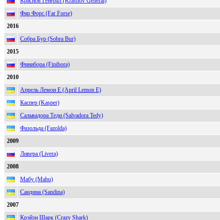
Краснов Генерал (Krasnov General)
Фар Форс (Far Forse)
2016
Собра Бур (Sobra Bur)
2015
Финибора (Finibora)
2010
Апрель Лемон Е (April Lemon E)
Каспер (Kasper)
Сальвадора Теди (Salvadora Tedy)
Фазольда (Fazolda)
2009
Ливера (Livera)
2008
Мабу (Mabu)
Сандина (Sandina)
2007
Крэйзи Шарк (Crazy Shark)