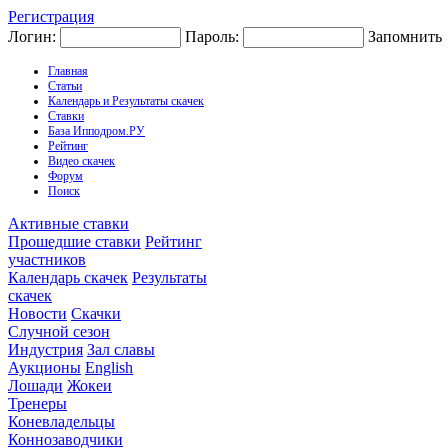
Регистрация
Логин:
Пароль:
Запомнить
Главная
Статьи
Календарь и Результаты скачек
Ставки
База Ипподром.РУ
Рейтинг
Видео скачек
Форум
Поиск
Активные ставки
Прошедшие ставки
Рейтинг
участников
Календарь скачек
Результаты
скачек
Новости
Скачки
Случной сезон
Индустрия
Зал славы
Аукционы
English
Лошади
Жокеи
Тренеры
Коневладельцы
Коннозаводчики