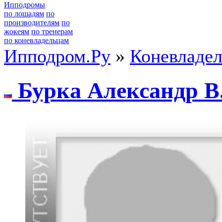
Ипподромы
по лошадям
по
производителям
по
жокеям
по тренерам
по коневладельцам
Ипподром.Ру
»
Коневладе
Буркa Алексaндр B