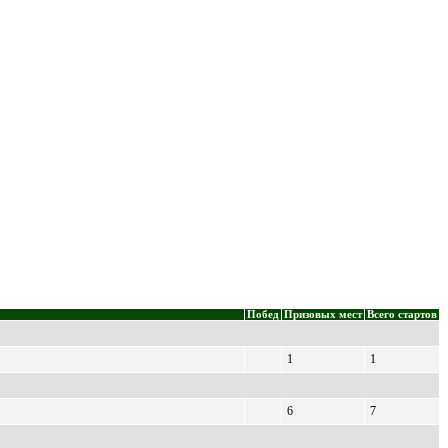
Побед
Призовых мест
Всего стартов
1
1
6
7