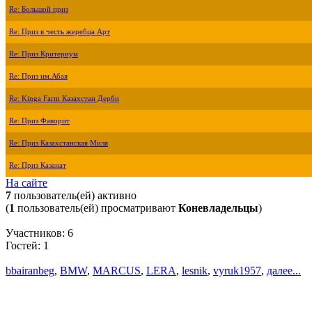
Re: Большой приз
Re: Приз в честь жеребца Арт
Re: Приз Критериум
Re: Приз им.Абая
Re: Kinga Farm Казахстан Дерби
Re: Приз Фаворит
Re: Приз Казахстанская Миля
Re: Приз Казанат
На сайте
7
пользователь(ей) активно
(
1
пользователь(ей) просматривают
Коневладельцы
)
Участников: 6
Гостей: 1
bbairanbeg
,
BMW
,
MARCUS
,
LERA
,
lesnik
,
vyruk1957
,
далее...