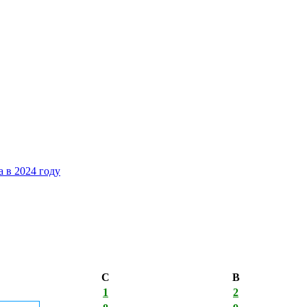
 в 2024 году
С
В
1
2