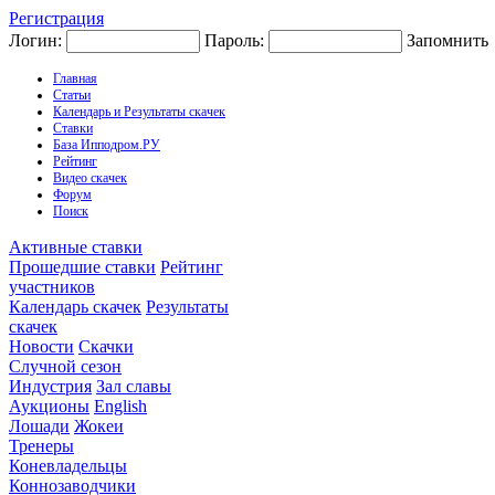
Регистрация
Логин:
Пароль:
Запомнить
Главная
Статьи
Календарь и Результаты скачек
Ставки
База Ипподром.РУ
Рейтинг
Видео скачек
Форум
Поиск
Активные ставки
Прошедшие ставки
Рейтинг
участников
Календарь скачек
Результаты
скачек
Новости
Скачки
Случной сезон
Индустрия
Зал славы
Аукционы
English
Лошади
Жокеи
Тренеры
Коневладельцы
Коннозаводчики