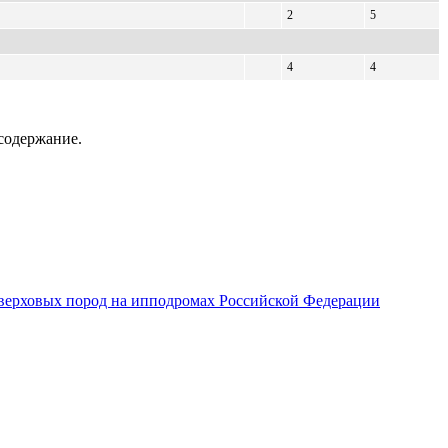
2
5
4
4
содержание.
верховых пород на ипподромах Российской Федерации