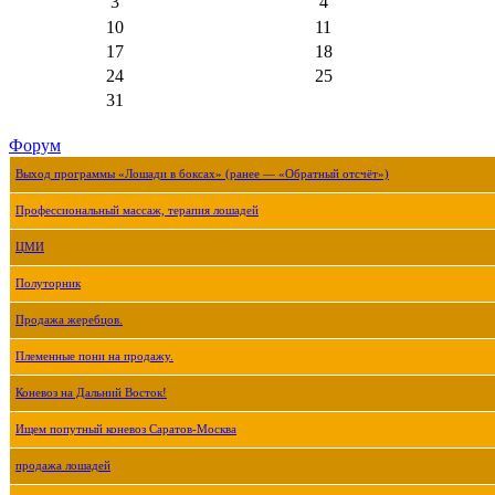
3
4
10
11
17
18
24
25
31
Форум
Выход программы «Лошади в боксах» (ранее — «Обратный отсчёт»)
Профессиональный массаж, терапия лошадей
ЦМИ
Полуторник
Продажа жеребцов.
Племенные пони на продажу.
Коневоз на Дальний Восток!
Ищем попутный коневоз Саратов-Москва
продажа лошадей