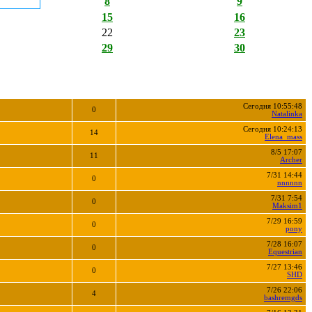
8
9
15
16
22
23
29
30
Сегодня 10:55:48
0
Natalinka
Сегодня 10:24:13
14
Elena_mass
8/5 17:07
11
Archer
7/31 14:44
0
nnnnnn
7/31 7:54
0
Maksim1
7/29 16:59
0
pony
7/28 16:07
0
Equestrian
7/27 13:46
0
SHD
7/26 22:06
4
bashremgds