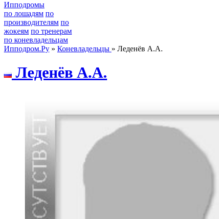
Ипподромы
по лошадям
по
производителям
по
жокеям
по тренерам
по коневладельцам
Ипподром.Ру
»
Коневладельцы
» Леденёв А.А.
Леденёв А.А.