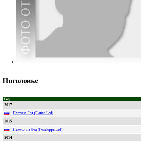
Поголовье
Год
2017
Платина Лед (Platina Led)
2015
Пенелоппа Лед (Peneloppa Led)
2014