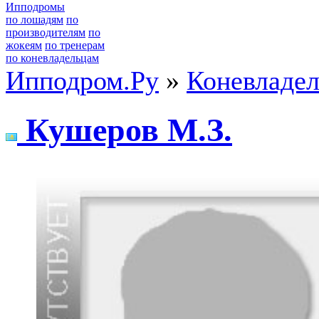
Ипподромы
по лошадям
по
производителям
по
жокеям
по тренерам
по коневладельцам
Ипподром.Ру
»
Коневладе
Кушеpов M.З.