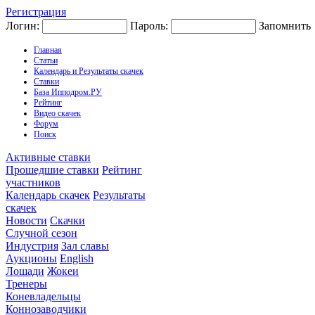
Регистрация
Логин:
Пароль:
Запомнить
Главная
Статьи
Календарь и Результаты скачек
Ставки
База Ипподром.РУ
Рейтинг
Видео скачек
Форум
Поиск
Активные ставки
Прошедшие ставки
Рейтинг
участников
Календарь скачек
Результаты
скачек
Новости
Скачки
Случной сезон
Индустрия
Зал славы
Аукционы
English
Лошади
Жокеи
Тренеры
Коневладельцы
Коннозаводчики