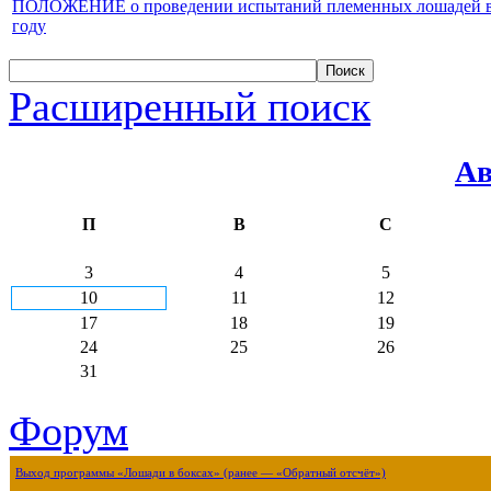
ПОЛОЖЕНИЕ о проведении испытаний племенных лошадей верх
году
Расширенный поиск
Ав
П
В
С
3
4
5
10
11
12
17
18
19
24
25
26
31
Форум
Выход программы «Лошади в боксах» (ранее — «Обратный отсчёт»)