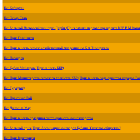
Re: Кабирхан
Re: Оскар Стар
Re: Большой Всероссийский приз Дерби (Приз памяти первого президента КБР В.М.Коко
Re: Приз Гелишикли
Re: Приз в честь сельскохозяйственной Академии им.К.А.Тимирязева
Re: Паландер
Re: Кубок Майлеров (Приз в честь КБР)
Re: Приз Министерства сельского хозяйства КБР (Приз в честь года единства народов Ро
Re: Турафриф
Re: Практикал Бой
Re: Джамила Маф
Re: Приз в честь праздника чистокровного коннозаводства
Re: Большой приз (Приз Ассоциации коневодов Кубани "Скаковое общество")
Re: Приз Критериум