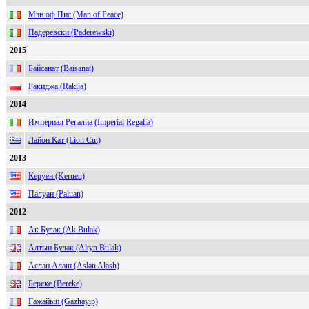
Мэн оф Пис (Man of Peace)
Падеревски (Paderewski)
2015
Байсанат (Baisanat)
Ракиджа (Rakija)
2014
Империал Регалиа (Imperial Regalia)
Лайон Кат (Lion Cut)
2013
Керуен (Keruen)
Палуан (Paluan)
2012
Ак Булак (Ak Bulak)
Алтын Булак (Altyn Bulak)
Аслан Алаш (Aslan Alash)
Береке (Bereke)
Гажайып (Gazhayip)