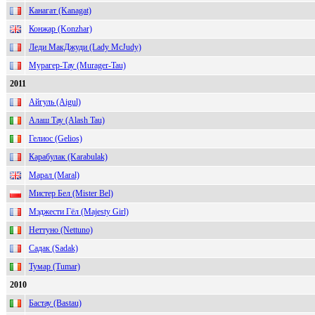
Канагат (Kanagat)
Конжар (Konzhar)
Леди МакДжуди (Lady McJudy)
Мурагер-Тау (Murager-Tau)
2011
Айгуль (Aigul)
Алаш Тау (Alash Tau)
Гелиос (Gelios)
Карабулак (Karabulak)
Марал (Maral)
Мистер Бел (Mister Bel)
Мэджести Гёл (Majesty Girl)
Неттуно (Nettuno)
Садак (Sadak)
Тумар (Tumar)
2010
Бастау (Bastau)