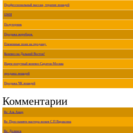
Профессиональный массаж, терапия лошадей
ЦМИ
Полуторник
Продажа жеребцов.
Племенные пони на продажу.
Коневоз на Дальний Восток!
Ищем попутный коневоз Саратов-Москва
продажа лошадей
Продажа ЧК лошадей
Комментарии
Re: Аль Амир
Re: Приз памяти мастера-жокея С.П.Вараксина
Re: Долинск