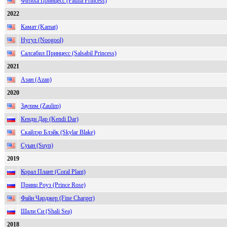
Фатиха Принцесс (Fatiha Princess)
2022
Камат (Kamat)
Нугул (Noogool)
Салсабил Принцесс (Salsabil Princess)
2021
Азан (Azan)
2020
Заулим (Zaulim)
Кенди Дар (Kendi Dar)
Скайлэр Блэйк (Skylar Blake)
Суын (Suyn)
2019
Корал Плант (Coral Plant)
Принц Роуз (Prince Rose)
Файн Чарджер (Fine Charger)
Шали Си (Shali Sea)
2018