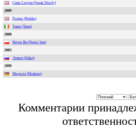
Спик Слоули (Speak Slowly)
2009
Ролекс (Roleks)
Тараз (Taraz)
2008
Негро Ян (Negro Yan)
2003
Этикет (Etiket)
1999
Модесто (Modesto)
Комментарии принадлеж
ответственност