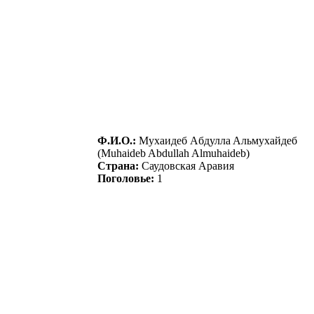
Ф.И.О.:
Mуxaидeб Aбдуллa Aльмуxaйдeб
(Muhaideb Abdullah Almuhaideb)
Страна:
Саудовская Аравия
Поголовье:
1