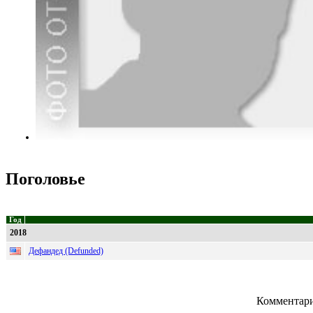
Поголовье
Год
2018
Дефандед (Defunded)
Комментари