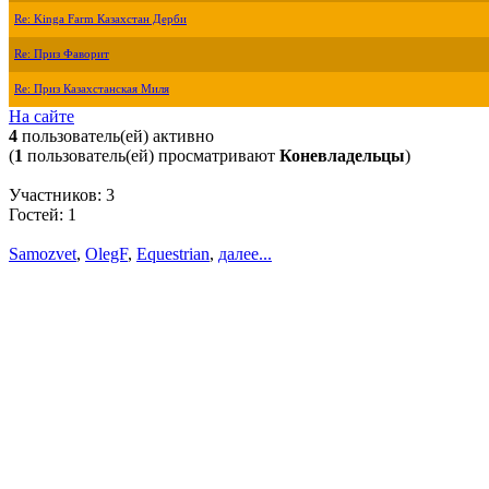
Re: Kinga Farm Казахстан Дерби
Re: Приз Фаворит
Re: Приз Казахстанская Миля
На сайте
4
пользователь(ей) активно
(
1
пользователь(ей) просматривают
Коневладельцы
)
Участников: 3
Гостей: 1
Samozvet
,
OlegF
,
Equestrian
,
далее...