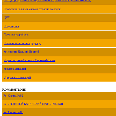
Выход программы «Лошади в боксах» (ранее — «Обратный отсчёт»)
Профессиональный массаж, терапия лошадей
ЦМИ
Полуторник
Продажа жеребцов.
Племенные пони на продажу.
Коневоз на Дальний Восток!
Ищем попутный коневоз Саратов-Москва
продажа лошадей
Продажа ЧК лошадей
Комментарии
Re: Скачка №82
Re: «БОЛЬШОЙ КАЗАНСКИЙ ПРИЗ» (ДЕРБИ)
Re: Скачка №80