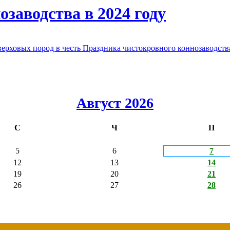
заводства в 2024 году
овых пород в честь Праздника чистокровного коннозаводства
Август 2026
С
Ч
П
5
6
7
12
13
14
19
20
21
26
27
28