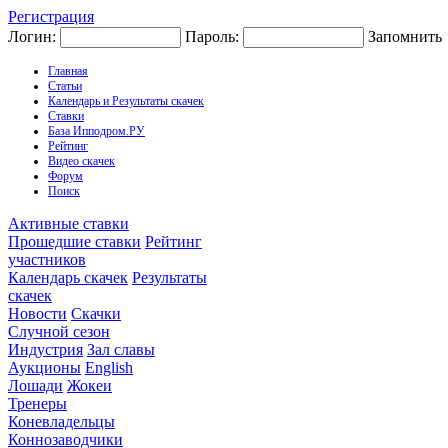
Регистрация
Логин:
Пароль:
Запомнить
Главная
Статьи
Календарь и Результаты скачек
Ставки
База Ипподром.РУ
Рейтинг
Видео скачек
Форум
Поиск
Активные ставки
Прошедшие ставки
Рейтинг
участников
Календарь скачек
Результаты
скачек
Новости
Скачки
Случной сезон
Индустрия
Зал славы
Аукционы
English
Лошади
Жокеи
Тренеры
Коневладельцы
Коннозаводчики