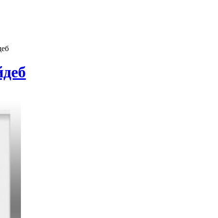
деб
йдeб