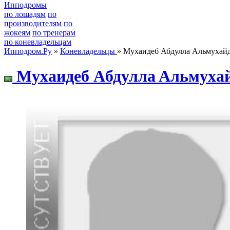
Ипподромы
по лошадям
по
производителям
по
жокеям
по тренерам
по коневладельцам
Ипподром.Ру
»
Коневладельцы
» Мухаидеб Абдулла Альмухай
Mуxaидeб Aбдуллa Aльмуxa