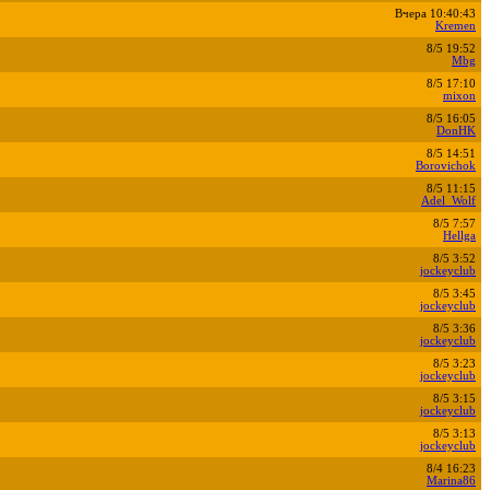
Вчера 10:40:43
Kremen
8/5 19:52
Mbg
8/5 17:10
mixon
8/5 16:05
DonHK
8/5 14:51
Borovichok
8/5 11:15
Adel_Wolf
8/5 7:57
Hellga
8/5 3:52
jockeyclub
8/5 3:45
jockeyclub
8/5 3:36
jockeyclub
8/5 3:23
jockeyclub
8/5 3:15
jockeyclub
8/5 3:13
jockeyclub
8/4 16:23
Marina86