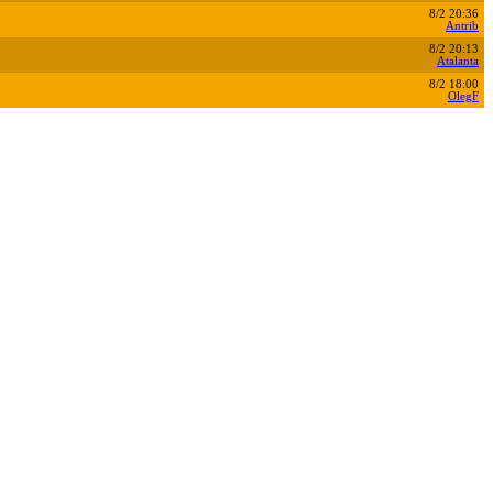
8/2 20:36
Antrib
8/2 20:13
Atalanta
8/2 18:00
OlegF