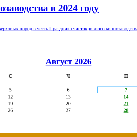
заводства в 2024 году
овых пород в честь Праздника чистокровного коннозаводства
Август 2026
С
Ч
П
5
6
7
12
13
14
19
20
21
26
27
28