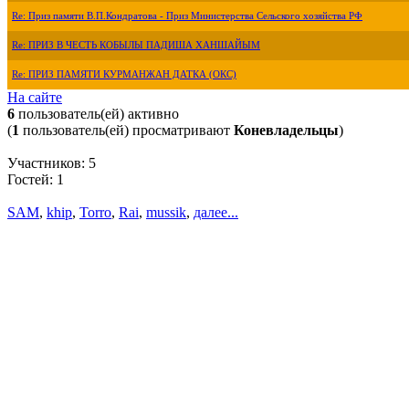
Re: Приз памяти В.П.Кондратова - Приз Министерства Сельского хозяйства РФ
Re: ПРИЗ В ЧЕСТЬ КОБЫЛЫ ПАДИША ХАНШАЙЫМ
Re: ПРИЗ ПАМЯТИ КУРМАНЖАН ДАТКА (ОКС)
На сайте
6
пользователь(ей) активно
(
1
пользователь(ей) просматривают
Коневладельцы
)
Участников: 5
Гостей: 1
SAM
,
khip
,
Torro
,
Rai
,
mussik
,
далее...