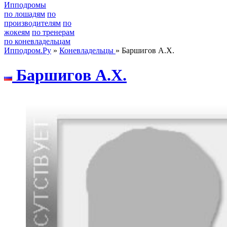
Ипподромы
по лошадям
по
производителям
по
жокеям
по тренерам
по коневладельцам
Ипподром.Ру
»
Коневладельцы
» Баршигов А.Х.
Баршигoв А.X.