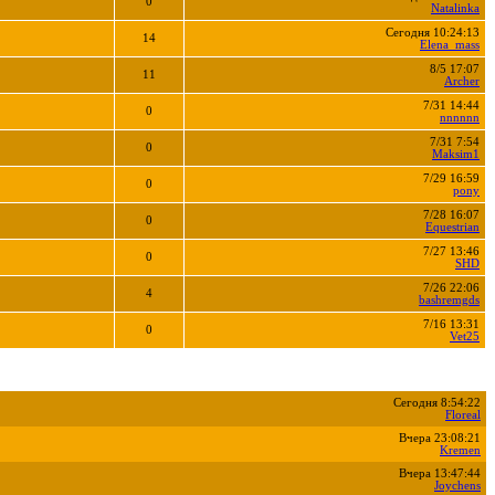
0
Natalinka
Сегодня 10:24:13
14
Elena_mass
8/5 17:07
11
Archer
7/31 14:44
0
nnnnnn
7/31 7:54
0
Maksim1
7/29 16:59
0
pony
7/28 16:07
0
Equestrian
7/27 13:46
0
SHD
7/26 22:06
4
bashremgds
7/16 13:31
0
Vet25
Сегодня 8:54:22
Floreal
Вчера 23:08:21
Kremen
Вчера 13:47:44
Joychens