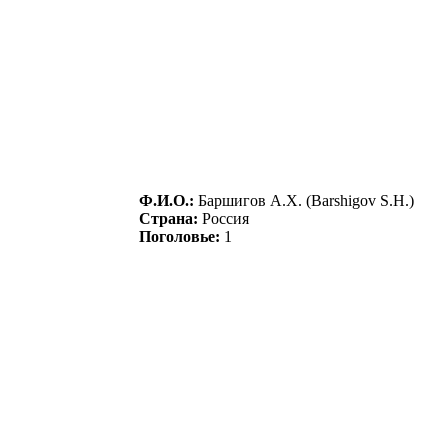
Ф.И.О.:
Баршигoв А.X. (Barshigov S.H.)
Страна:
Россия
Поголовье:
1