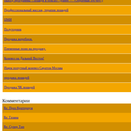
Выход программы «Лошади в боксах» (ранее — «Обратный отсчёт»)
Профессиональный массаж, терапия лошадей
ЦМИ
Полуторник
Продажа жеребцов.
Племенные пони на продажу.
Коневоз на Дальний Восток!
Ищем попутный коневоз Саратов-Москва
продажа лошадей
Продажа ЧК лошадей
Комментарии
Re: Приз Критериум
Re: Гизана
Re: Супер Тип