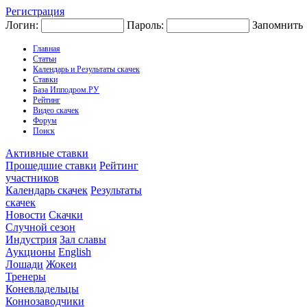
Регистрация
Логин:
Пароль:
Запомнить
Главная
Статьи
Календарь и Результаты скачек
Ставки
База Ипподром.РУ
Рейтинг
Видео скачек
Форум
Поиск
Активные ставки
Прошедшие ставки
Рейтинг
участников
Календарь скачек
Результаты
скачек
Новости
Скачки
Случной сезон
Индустрия
Зал славы
Аукционы
English
Лошади
Жокеи
Тренеры
Коневладельцы
Коннозаводчики