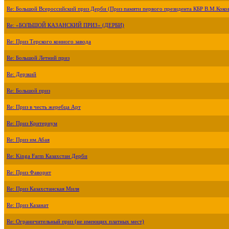
Re: Большой Всероссийский приз Дерби (Приз памяти первого президента КБР В.М.Коко
Re: «БОЛЬШОЙ КАЗАНСКИЙ ПРИЗ» (ДЕРБИ)
Re: Приз Терского конного завода
Re: Большой Летний приз
Re: Дерзкий
Re: Большой приз
Re: Приз в честь жеребца Арт
Re: Приз Критериум
Re: Приз им.Абая
Re: Kinga Farm Казахстан Дерби
Re: Приз Фаворит
Re: Приз Казахстанская Миля
Re: Приз Казанат
Re: Ограничительный приз (не имеющих платных мест)