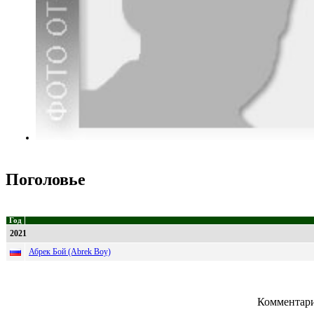
Поголовье
Год
2021
Абрек Бой (Abrek Boy)
Комментари