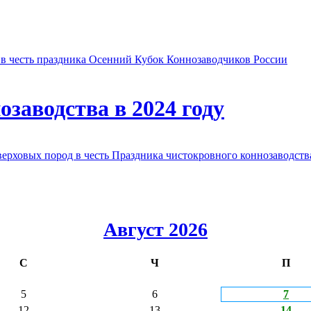
в честь праздника Осенний Кубок Коннозаводчиков России
заводства в 2024 году
овых пород в честь Праздника чистокровного коннозаводства
Август 2026
С
Ч
П
5
6
7
12
13
14