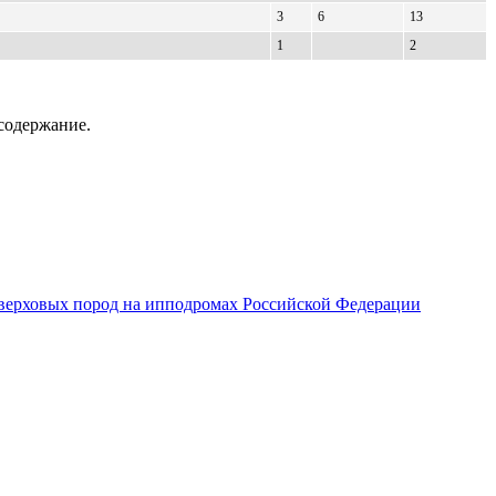
3
6
13
1
2
содержание.
верховых пород на ипподромах Российской Федерации