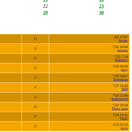
22
23
29
30
8/5 17:07
11
Archer
7/31 14:44
0
nnnnnn
7/31 7:54
0
Maksim1
7/29 16:59
0
pony
7/28 16:07
0
Equestrian
7/27 13:46
0
SHD
7/26 22:06
4
bashremgds
7/22 13:44
13
Elena_mass
7/16 13:31
0
Vet25
7/13 11:52
0
novo