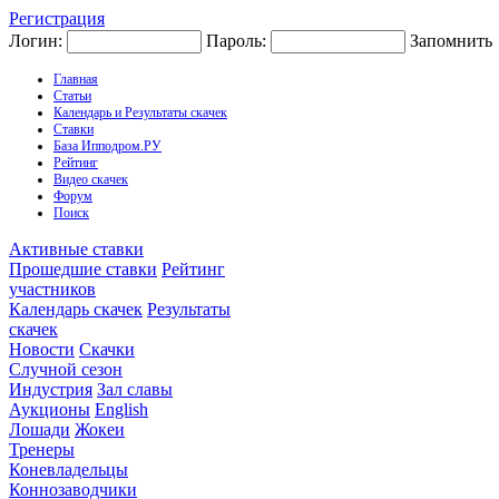
Регистрация
Логин:
Пароль:
Запомнить
Главная
Статьи
Календарь и Результаты скачек
Ставки
База Ипподром.РУ
Рейтинг
Видео скачек
Форум
Поиск
Активные ставки
Прошедшие ставки
Рейтинг
участников
Календарь скачек
Результаты
скачек
Новости
Скачки
Случной сезон
Индустрия
Зал славы
Аукционы
English
Лошади
Жокеи
Тренеры
Коневладельцы
Коннозаводчики