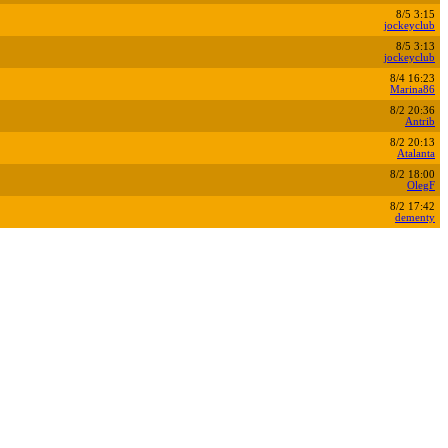
8/5 3:15
jockeyclub
8/5 3:13
jockeyclub
8/4 16:23
Marina86
8/2 20:36
Antrib
8/2 20:13
Atalanta
8/2 18:00
OlegF
8/2 17:42
dementy