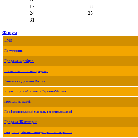
17
18
24
25
31
Форум
ЦМИ
Полуторник
Продажа жеребцов.
Племенные пони на продажу.
Коневоз на Дальний Восток!
Ищем попутный коневоз Саратов-Москва
продажа лошадей
Профессиональный массаж, терапия лошадей
Продажа ЧК лошадей
продажа арабских лошадей разных возрастов