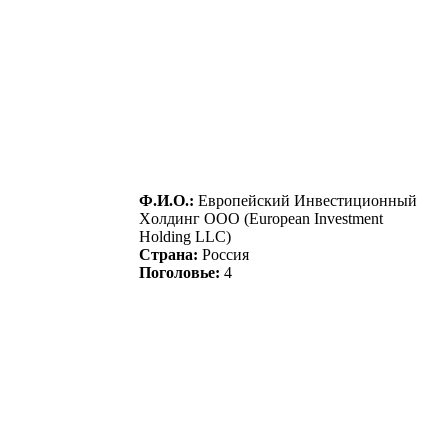
Ф.И.О.:
Еврoпeйcкий Инвecтициoнный
Хoлдинг ООО (European Investment
Holding LLC)
Страна:
Россия
Поголовье:
4