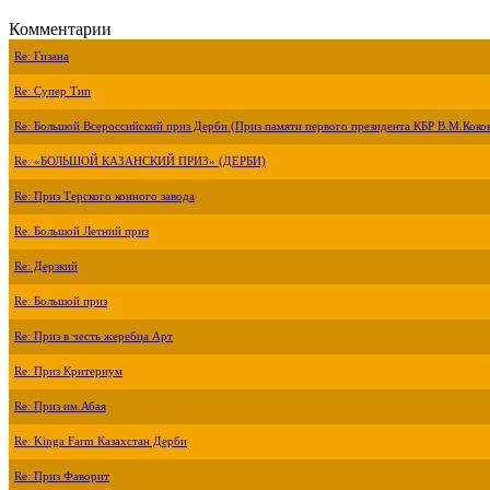
Комментарии
Re: Гизана
Re: Супер Тип
Re: Большой Всероссийский приз Дерби (Приз памяти первого президента КБР В.М.Коко
Re: «БОЛЬШОЙ КАЗАНСКИЙ ПРИЗ» (ДЕРБИ)
Re: Приз Терского конного завода
Re: Большой Летний приз
Re: Дерзкий
Re: Большой приз
Re: Приз в честь жеребца Арт
Re: Приз Критериум
Re: Приз им.Абая
Re: Kinga Farm Казахстан Дерби
Re: Приз Фаворит