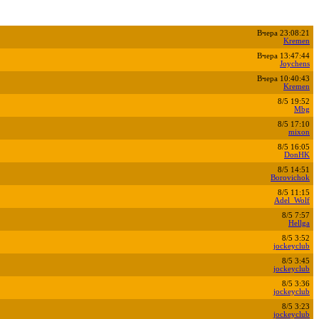
Вчера 23:08:21
Kremen
Вчера 13:47:44
Joychens
Вчера 10:40:43
Kremen
8/5 19:52
Mbg
8/5 17:10
mixon
8/5 16:05
DonHK
8/5 14:51
Borovichok
8/5 11:15
Adel_Wolf
8/5 7:57
Hellga
8/5 3:52
jockeyclub
8/5 3:45
jockeyclub
8/5 3:36
jockeyclub
8/5 3:23
jockeyclub