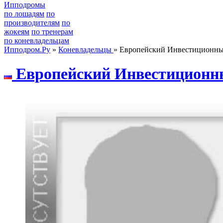
Ипподромы
по лошадям
по
производителям
по
жокеям
по тренерам
по коневладельцам
Ипподром.Ру
»
Коневладельцы
» Европейский Инвестиционн
Еврoпeйcкий Инвecтициoн