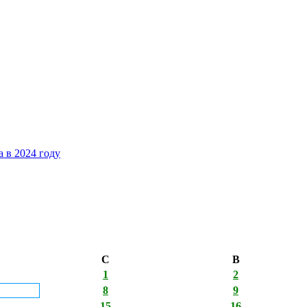
 в 2024 году
С
В
1
2
8
9
15
16