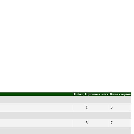
Побед
Призовых мест
Всего стартов
1
6
5
7