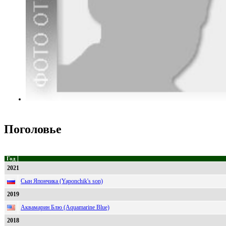
Поголовье
Год
2021
Сын Япончика (Yaponchik's son)
2019
Аквамарин Блю (Aquamarine Blue)
2018