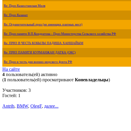
Re: Приз Казахстанская Миля
Re: Приз Казанат
Re: Ограничительный приз (не имеющих платных мест)
Re: Приз памяти В.П.Кондратова - Приз Министерства Сельского хозяйства РФ
Re: ПРИЗ В ЧЕСТЬ КОБЫЛЫ ПАДИША ХАНШАЙЫМ
Re: ПРИЗ ПАМЯТИ КУРМАНЖАН ДАТКА (ОКС)
Re: Приз в честь дня военно-морского флота РФ
На сайте
4
пользователь(ей) активно
(
1
пользователь(ей) просматривают
Коневладельцы
)
Участников: 3
Гостей: 1
Antrib
,
BMW
,
OlegF
,
далее...