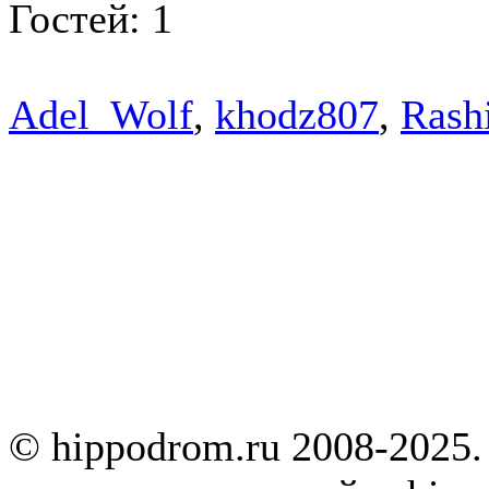
Гостей: 1
Adel_Wolf
,
khodz807
,
Rash
© hippodrom.ru 2008-2025.