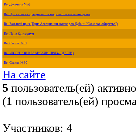
Re: Джамила Маф
Re: Приз в честь праздника чистокровного коннозаводства
Re: Большой приз (Приз Ассоциации коневодов Кубани "Скаковое общество")
Re: Приз Критериум
Re: Скачка №82
Re: «БОЛЬШОЙ КАЗАНСКИЙ ПРИЗ» (ДЕРБИ)
Re: Скачка №80
На сайте
5
пользователь(ей) активн
(
1
пользователь(ей) просм
Участников: 4