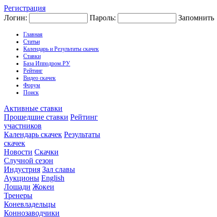
Регистрация
Логин:
Пароль:
Запомнить
Главная
Статьи
Календарь и Результаты скачек
Ставки
База Ипподром.РУ
Рейтинг
Видео скачек
Форум
Поиск
Активные ставки
Прошедшие ставки
Рейтинг
участников
Календарь скачек
Результаты
скачек
Новости
Скачки
Случной сезон
Индустрия
Зал славы
Аукционы
English
Лошади
Жокеи
Тренеры
Коневладельцы
Коннозаводчики