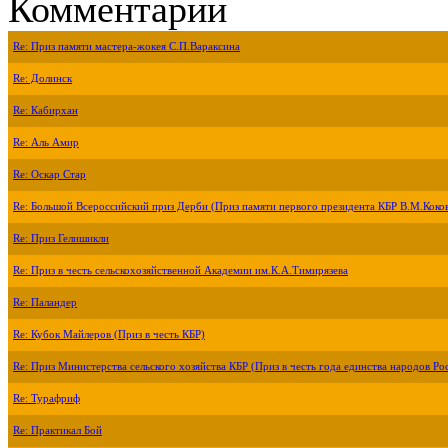
Комментарии
Re: Приз памяти мастера-жокея С.П.Вараксина
Re: Долинск
Re: Кабирхан
Re: Аль Амир
Re: Оскар Стар
Re: Большой Всероссийский приз Дерби (Приз памяти первого президента КБР В.М.Коко
Re: Приз Гелишикли
Re: Приз в честь сельскохозяйственной Академии им.К.А.Тимирязева
Re: Паландер
Re: Кубок Майлеров (Приз в честь КБР)
Re: Приз Министерства сельского хозяйства КБР (Приз в честь года единства народов Ро
Re: Турафриф
Re: Практикал Бой