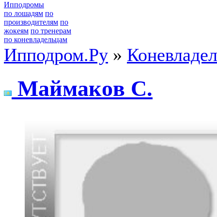
Ипподромы
по лошадям
по
производителям
по
жокеям
по тренерам
по коневладельцам
Ипподром.Ру
»
Коневладе
Maймaкoв C.