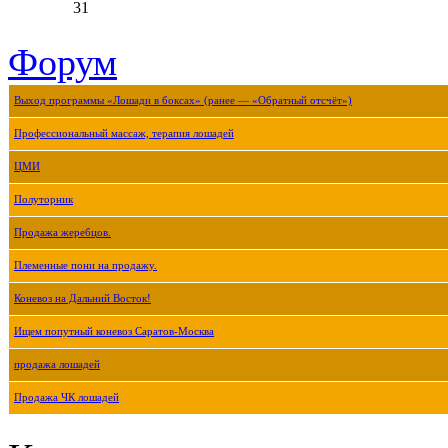
31
Форум
Выход программы «Лошади в боксах» (ранее — «Обратный отсчёт»)
Профессиональный массаж, терапия лошадей
ЦМИ
Полуторник
Продажа жеребцов.
Племенные пони на продажу.
Коневоз на Дальний Восток!
Ищем попутный коневоз Саратов-Москва
продажа лошадей
Продажа ЧК лошадей