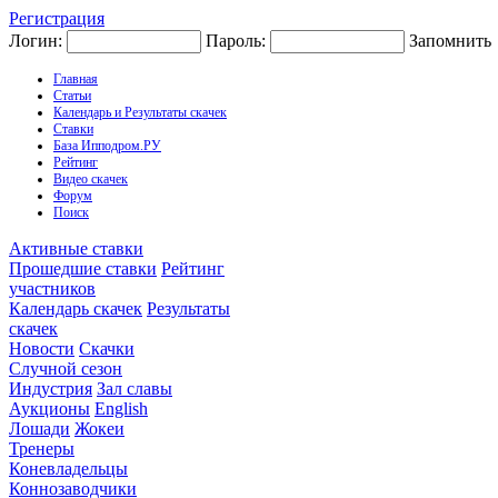
Регистрация
Логин:
Пароль:
Запомнить
Главная
Статьи
Календарь и Результаты скачек
Ставки
База Ипподром.РУ
Рейтинг
Видео скачек
Форум
Поиск
Активные ставки
Прошедшие ставки
Рейтинг
участников
Календарь скачек
Результаты
скачек
Новости
Скачки
Случной сезон
Индустрия
Зал славы
Аукционы
English
Лошади
Жокеи
Тренеры
Коневладельцы
Коннозаводчики