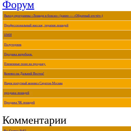
Форум
Выход программы «Лошади в боксах» (ранее — «Обратный отсчёт»)
Профессиональный массаж, терапия лошадей
ЦМИ
Полуторник
Продажа жеребцов.
Племенные пони на продажу.
Коневоз на Дальний Восток!
Ищем попутный коневоз Саратов-Москва
продажа лошадей
Продажа ЧК лошадей
Комментарии
Re: Скачка №82