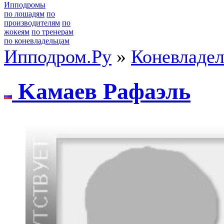
Ипподромы
по лошадям
по
производителям
по
жокеям
по тренерам
по коневладельцам
Ипподром.Ру
»
Коневладе
Kамаeв Pафаэль