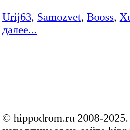
Urij63
,
Samozvet
,
Booss
,
X
далее...
© hippodrom.ru 2008-2025.