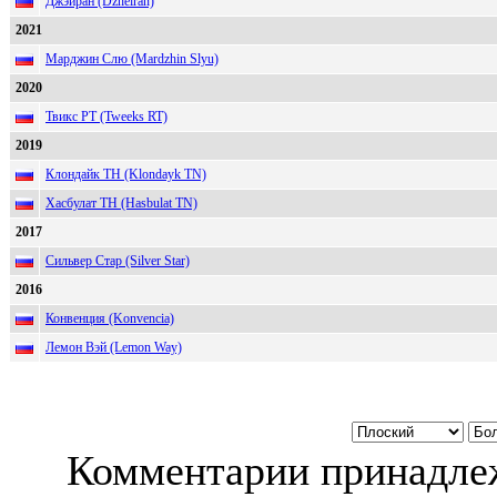
Джэйран (Dzheiran)
2021
Марджин Слю (Mardzhin Slyu)
2020
Твикс РТ (Tweeks RT)
2019
Клондайк ТН (Klondayk TN)
Хасбулат ТН (Hasbulat TN)
2017
Сильвер Стар (Silver Star)
2016
Конвенция (Konvencia)
Лемон Вэй (Lemon Way)
Комментарии принадлеж